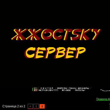
Правила 
Страница
2
из
2
«
1
2