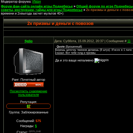
Иван
Модератор форума:
Форум фан-сайта онлайн игры Поднебесье
»
Общий форум по игре Поднебесь
советы, инструкции, гайды для игры Поднебесье
»
2х призмы и деньги с повоз
времени и 2хвыгода засчет мультов 40+)
2х призмы и деньги с повозов
figlio
Дата: Суббота, 15.09.2012, 20:37 | Сообщение #
11
Quote
(
Брошенный
)
Берешь цепочку твинков делаешь (8 штук). И всех в 1 пати.
сказал. Вот тебе голд и призмы.
Да и это ваще непаливно
Ранг: Почетный автор
Посмотреть снаряжение
пользователя
Репутация:
87
Группа: Заблокированные
Сообщений:
575
Награды:
5
Статус: