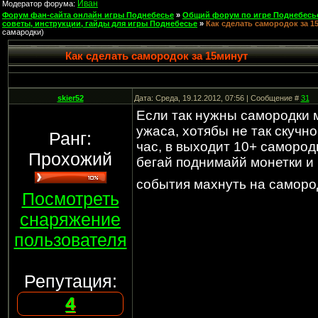
Иван
Модератор форума:
Форум фан-сайта онлайн игры Поднебесье
»
Общий форум по игре Поднебесь
советы, инструкции, гайды для игры Поднебесье
»
Как сделать самородок за 1
самародки)
Как сделать самородок за 15минут
skier52
Дата: Среда, 19.12.2012, 07:56 | Сообщение #
31
Если так нужны самородки 
ужаса, хотябы не так скучно
Ранг:
час, в выходит 10+ самород
Прохожий
бегай поднимайй монетки и 
события махнуть на саморо
Посмотреть
снаряжение
пользователя
Репутация:
4