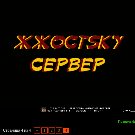
Правила 
Страница
4
из
4
«
1
2
3
4