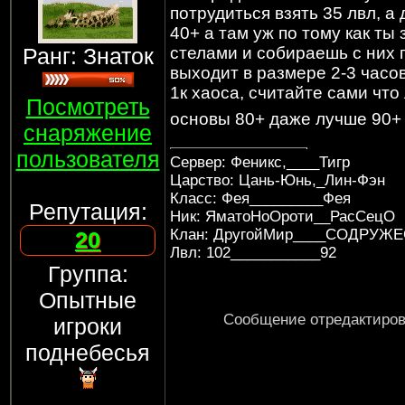
потрудиться взять 35 лвл, а
40+ а там уж по тому как ты
Ранг: Знаток
стелами и собираешь с них 
выходит в размере 2-3 часов,
1к хаоса, считайте сами что 
Посмотреть
основы 80+ даже лучше 90+
снаряжение
пользователя
Сервер: Феникс,____Тигр
Царство: Цань-Юнь,_Лин-Фэн
Класс: Фея_________Фея
Репутация:
Ник: ЯматоНоОроти__РасСецО
Клан: ДругойМир____СОДРУЖ
20
Лвл: 102___________92
Группа:
Опытные
Сообщение отредактиро
игроки
поднебесья