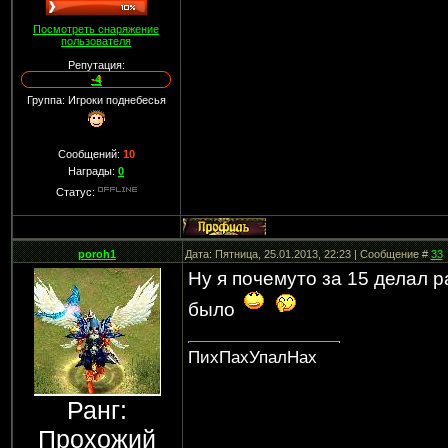
Посмотреть снаряжение
пользователя
Репутация:
-4
Группа: Игроки поднебесья
Сообщений:
10
Награды:
0
Статус:
poroh1
Дата: Пятница, 25.01.2013, 22:23 | Сообщение #
33
Ну я почемуто за 15 делал р
было
ПихПахУпалНах
Ранг:
Прохожий