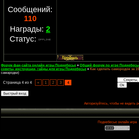
Сообщений:
110
Награды:
2
Статус:
Форум фан-сайта онлайн игры Поднебесье
»
Общий форум по игре Поднебесь
советы, инструкции, гайды для игры Поднебесье
»
Как сделать самородок за 1
самародки)
Страница
4
из
4
«
1
2
3
4
Авторизуйтесь, чтобы не видеть р
Поднебесье онлайн игра