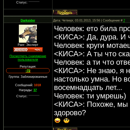
Статус:
Darksider
Дата: Четверг, 03.01.2013, 15:56 | Сообщение #
7
Человек: ето била пр
<КИСА>: Да, дура. И 
Человек: круги мотае
Ранг: Эксперт
<КИСА>: А ты что ск
Посмотреть снаряжение
пользователя
Человек: а ти что от
Репутация:
<КИСА>: Не знаю, я 
-72
Группа: Заблокированные
настолько умна. Но во
Сообщений:
1018
восемнадцать лет...
Награды:
37
Человек: ти умрешь)
Статус:
<КИСА>: Похоже, мы 
здорово?