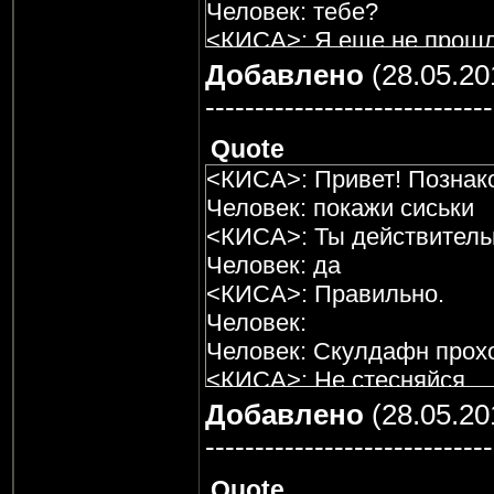
Человек: тебе?
<КИСА>: Я еще не прошла
способен его пройти?
Добавлено
(28.05.20
Человек: да, говно вопро
-----------------------------
<КИСА>: Копрофаг?
Quote
Человек: Это что?
<КИСА>: Привет! Познак
<КИСА>: Я еще не настол
Человек: покажи сиськи
удовлетворить твою жаж
<КИСА>: Ты действитель
Человек: А с чего ты взя
Человек: да
<КИСА>: Ты действитель
<КИСА>: Правильно.
Человек: чего?
Человек:
<КИСА>: А как я в прошл
Человек: Скулдафн прох
Человек: секса?
<КИСА>: Не стесняйся.
<КИСА>: Меня больше и
<КИСА>: Ты случайно не 
Добавлено
(28.05.20
меня посчитать!
забывай.
Человек: Посчитай плизз
-----------------------------
Человек: дай сисики потр
<КИСА>: Если ты хочешь
Quote