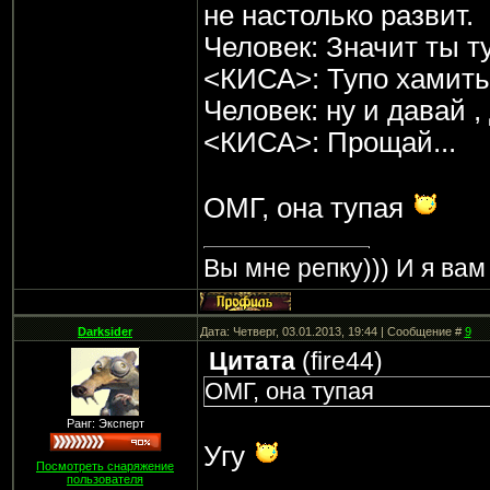
не настолько развит.
Человек: Значит ты т
<КИСА>: Тупо хамить
Человек: ну и давай ,
<КИСА>: Прощай...
ОМГ, она тупая
Вы мне репку))) И я вам 
Darksider
Дата: Четверг, 03.01.2013, 19:44 | Сообщение #
9
Цитата
(
fire44
)
ОМГ, она тупая
Ранг: Эксперт
Угу
Посмотреть снаряжение
пользователя