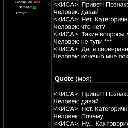
Сообщений:
1604
<КИСА>: Привет! Познак
Награды:
88
Человек: давай
Статус:
<КИСА>: Нет. Категоричн
Человек: что нет?
<КИСА>: Такие вопросы м
Человек: не тупи ***
<КИСА>: Да, я своенравн
Человек: конечно мне по
<КИСА>: (\|/) Ты хотел ув
Человек: о да детка
Quote
(
моя
)
<КИСА>: Первая часть м
мирового господства - з
Человек: а***ть
<КИСА>: Привет! Познак
<КИСА>: То есть у тебя 
Человек: давай
орган? Я правильно поня
<КИСА>: Нет. Категоричн
Человек: Почему
<КИСА>: Ну... Как говорил