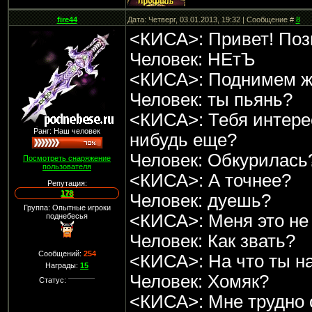
fire44
Дата: Четверг, 03.01.2013, 19:32 | Сообщение #
8
<КИСА>: Привет! По
Человек: НЕтЪ
<КИСА>: Поднимем ж
Человек: ты пьянь?
<КИСА>: Тебя интерес
Ранг: Наш человек
нибудь еще?
Человек: Обкурилась
Посмотреть снаряжение
пользователя
<КИСА>: А точнее?
Репутация:
178
Человек: дуешь?
Группа: Опытные игроки
<КИСА>: Меня это не 
поднебесья
Человек: Как звать?
Сообщений:
254
<КИСА>: На что ты 
Награды:
15
Человек: Хомяк?
Статус:
<КИСА>: Мне трудно 