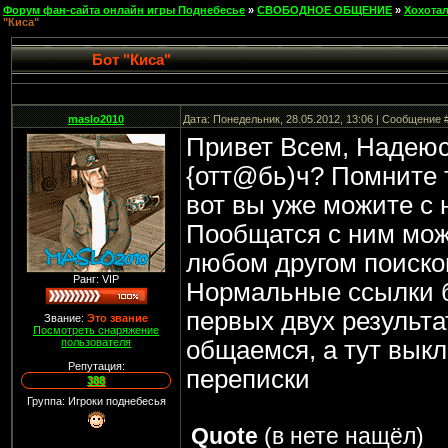
Форум фан-сайта онлайн игры Поднебесье
»
СВОБОДНОЕ ОБЩЕНИЕ
»
Хохота
"Киса"
Бот "Киса"
maslo2010
Дата: Понедельник, 28.05.2012, 13:06 | Сообщение 
Привет Всем, Надеюс
{отт@бь)ч? Помните т
вот вы уже можите с
Пообщатся с ним можн
любом другом поисков
Ранг: VIP
Нормальные ссылки б
первых двух результа
Звание:
Это звание
Посмотреть снаряжение
пользователя
общаемся, а тут вы
Репутация:
переписки
388
Группа: Игроки поднебесья
Quote
(
в нете нащёл
)