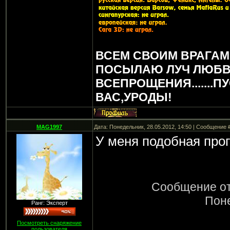
<КИСА>: Тебе нравится у
ботом?
Человек: Да ну тебя наку
<КИСА>: Интересно, что 
ВСЕМ СВОИМ ВРАГАМ
пола всегда пытаются ви
ПОСЫЛАЮ ЛУЧ ЛЮБВ
женщину.
ВСЕПРОЩЕНИЯ.......П
ВАС,УРОДЫ!
MAG1997
Дата: Понедельник, 28.05.2012, 14:50 | Сообщение 
У меня подобная прог
Сообщение о
Поне
Ранг: Эксперт
Посмотреть снаряжение
пользователя