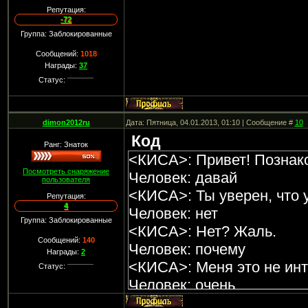
Репутация:
-72
Группа: Заблокированные
Сообщений:
1018
Награды:
37
Статус:
dimon2012ru
Дата: Пятница, 04.01.2013, 01:10 | Сообщение #
10
Код
Ранг: Знаток
<КИСА>: Привет! Познак
Посмотреть снаряжение
Человек: давай
пользователя
<КИСА>: Ты уверен, что 
Репутация:
4
Человек: нет
Группа: Заблокированные
<КИСА>: Нет? Жаль.
Сообщений:
140
Человек: почему
Награды:
2
<КИСА>: Меня это не инт
Статус:
Человек: очень
<КИСА>: Знаешь, мне нр