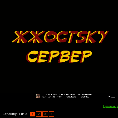
Правила 
Страница
1
из
3
2
3
»
1