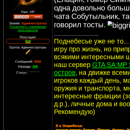
Человек: <img src='http://
одна довольно больш
<КИСА>: Для вычислений 
Ранг: VIP
чата Собутыльник, т
Человек: в + в + в * в
говорил тосты.
Звание:
Администратор
<КИСА>: Тарарам... Тарам
Посмотреть снаряжение
пользователя
Человек: заело
Репутация:
Поднебесье уже не то..
<КИСА>: У тебя есть акк
610
игру про жизнь, но при
Человек: Да, вот один: s
Группа: Администраторы
<КИСА>: Люди меня удив
всякими интересными ш
Сообщений:
4568
вымирающий вид живых 
наш сервер
GTA SA:MP 
Награды:
209
Человек: полюбому
остров
, на движке все
Статус:
<КИСА>: Правда, забавно
игроков каждый день, м
Человек: нет
оружия и транспорта, мн
<КИСА>: Точно?
интересные фракции (з
Человек: нет
д.р.), личные дома и в
<КИСА>: Давай лучше ц
Рекомендую)
губами к монитору!
Человек: Хорошо!