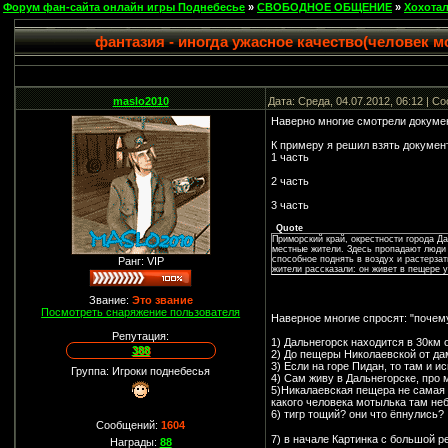
Форум фан-сайта онлайн игры Поднебесье
»
СВОБОДНОЕ ОБЩЕНИЕ
»
Хохота
фантазия - иногда ужасное качество(человек м
maslo2010
Дата: Среда, 04.07.2012, 06:12 | 
Наверно многие смотрели докумен
К примеру я решил взять докумен
1 часть
2 часть
3 часть
Quote
Приморский край, окрестности города Да
местные жители. Здесь пропадают люди 
способное поднять в воздух и растерзат
Ранг: VIP
жители рассказали: он живет в пещере у
Звание:
Это звание
Посмотреть снаряжение пользователя
Наверное многие спросят: "почему
Репутация:
1) Дальнегорск находится в 30км о
388
2) До пещеры Николаевской от да
3) Если на горе Пидан, то там и и
Группа: Игроки поднебесья
4) Сам живу в Дальнегорске, про
5)Никалаевская пещера не самая б
какого человека мотылька там не
6) тигр тощий? они что ёпнулись?
Сообщений:
1604
7) в начале Картинка с большой 
Награды:
88