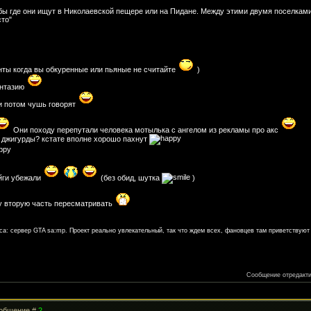
бы где они ищут в Николаевской пещере или на Пидане. Между этими двумя поселкам
сто"
нты когда вы обкуренные или пьяные не считайте
)
антазию
ни потом чушь говорят
Они походу перепутали человека мотылька с ангелом из рекламы про акс
 джигурды? кстате вполне хорошо пахнут
айги убежали
(без обид, шутка
)
у вторую часть пересматривать
а: сервер GTA sa:mp. Проект реально увлекательный, так что ждем всех, фановцев там приветствуют 
Сообщение отредакт
Сообщение #
2