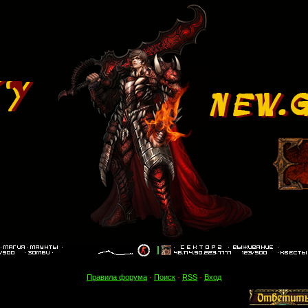
Правила форума
·
Поиск
·
RSS
·
Вход