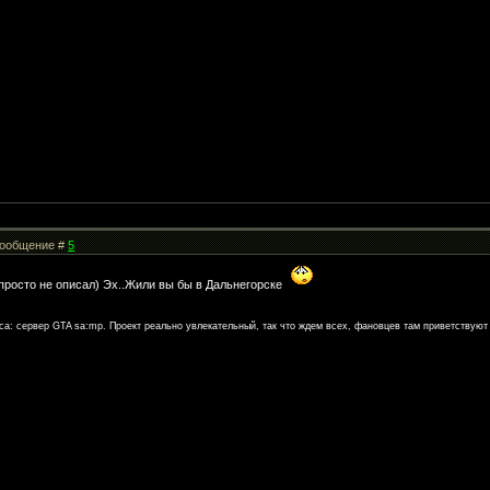
 Сообщение #
5
 просто не описал) Эх..Жили вы бы в Дальнегорске
а: сервер GTA sa:mp. Проект реально увлекательный, так что ждем всех, фановцев там приветствуют 