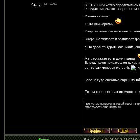
Статус:
8)НТВшники хотяб определились 
9)Пидан нифига не "запретное ме
У меня выводы
1.Что они курили?
2.верте своим глазм(только моме
3.курение убивает и развивает ф
4.Не давайте курить лесникам, о
А в расссказе есть доля правды
Вывод: накер пользоватся духами
вот кстати человек мотылёк
Барс, а куда снежные барсы из т
Потом пополню, щас времени нет
Полностью погружен в новый проект Барс
https://www.samp-sektor.ru/
Бруно
Дата: Среда, 04.07.2012, 15:02 | 