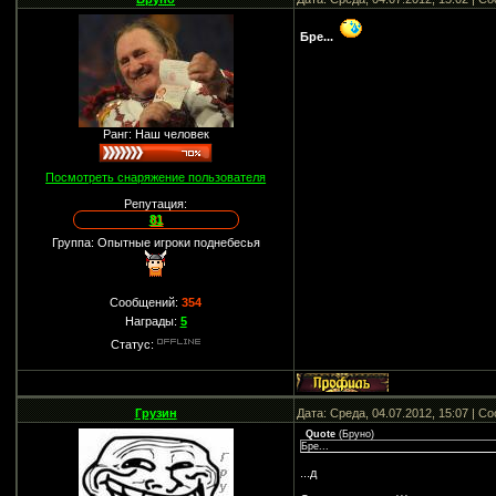
Бре...
Ранг: Наш человек
Посмотреть снаряжение пользователя
Репутация:
81
Группа: Опытные игроки поднебесья
Сообщений:
354
Награды:
5
Статус:
Грузин
Дата: Среда, 04.07.2012, 15:07 | 
Quote
(
Бруно
)
Бре...
...д