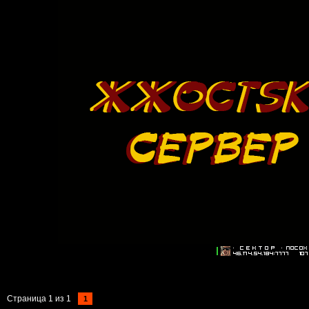
Страница
1
из
1
1