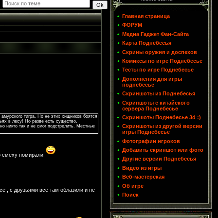
Главная страница
ФОРУМ
Медиа Гаджет Фан-Сайта
Карта Поднебесья
Скрины оружия и доспехов
Комиксы по игре Поднебесье
Тесты по игре Поднебесье
Дополнения для игры
поднебесье
Скриншоты из Поднебесья
Скриншоты с китайского
сервера Поднебесье
 амурского тигра. Но не этих хищников боятся
Скриншоты Поднебесье 3d :)
ьях в лесу! Но разве есть существо,
Скриншоты из другой версии
но никто так и не смог подстрелить. Местные
игры Поднебесье
Фотографии игроков
Добавить скриншот или фото
со смеху помирали
Другие версии Поднебесья
Видео из игры
Веб-мастерская
Об игре
ё , с друзьями всё там облазили и не
Поиск