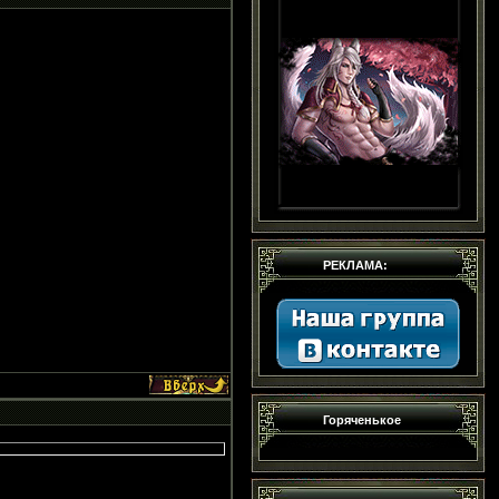
РЕКЛАМА:
Горяченькое