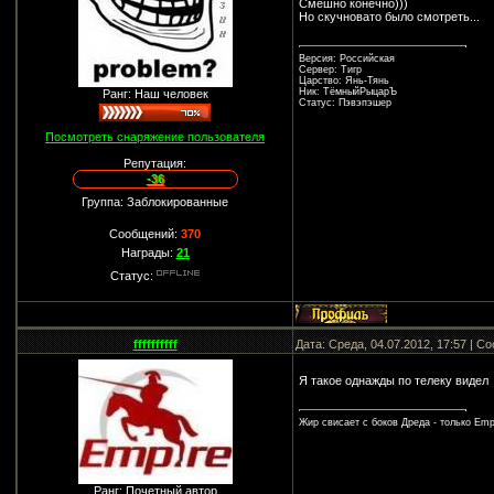
Смешно конечно)))
Но скучновато было смотреть...
Версия: Российская
Сервер: Тигр
Царство: Янь-Тянь
Ник: ТёмныйРыцарЪ
Ранг: Наш человек
Статус: Пэвэпэшер
Посмотреть снаряжение пользователя
Репутация:
-36
Группа: Заблокированные
Сообщений:
370
Награды:
21
Статус:
ffffffffff
Дата: Среда, 04.07.2012, 17:57 | 
Я такое однажды по телеку видел
Жир свисает с боков Дреда - только Empi
Ранг: Почетный автор