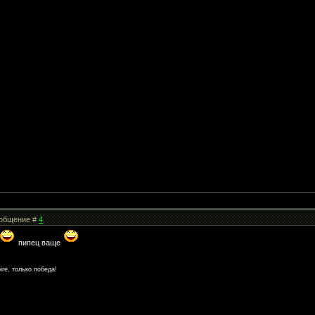
Сообщение #
4
пипец ваще
re, только победа!