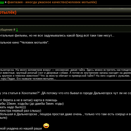
лка
»
фантазия - иногда ужасное качество(человек мотылёк)
отылёк)
Сообщение #
1
тальные фильмы, но не все задумывались какой бред всё таки там несут...
тальное кино "Человек мотылёк".
льнегорска. На много километров вокруг — нехоженая, дикая тайга. Здесь можно встретить настоящего
и животные, крупный рогатый скот и дворовые собаки. А потом их внутренние органы находят на дерев
ь крупное и тяжелое животное? Что за монстр обитает в приморской тайге? На него ходили с ружьями, 
 горы Пидан. Его назвали человек-мотылек...
 эта статья в Хохоталке?". ДА потому-что кто бывал в городе Дальнегорск чут ли не 
т берега а не в китае) карта в помощь
мбы 10мин. ходьбы (до дамбы 5мин. езды)
скать надо было)))
 монстра первый раз слышу)
ольшая в Дальнегорске , пещера простая даже очень , только что там есть озерцо и вс
было)
рекой укадена из нашей раши