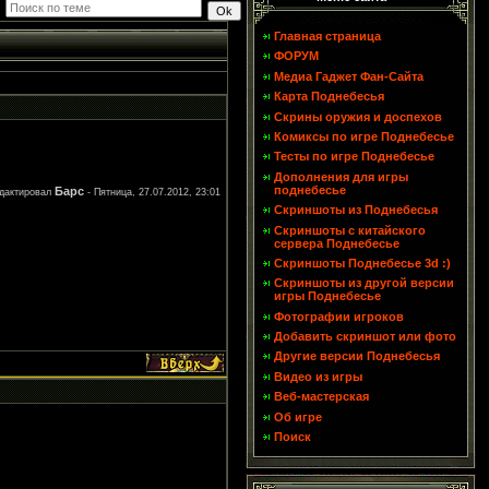
Главная страница
ФОРУМ
Медиа Гаджет Фан-Сайта
Карта Поднебесья
Скрины оружия и доспехов
Комиксы по игре Поднебесье
Тесты по игре Поднебесье
Дополнения для игры
поднебесье
Барс
дактировал
-
Пятница, 27.07.2012, 23:01
Скриншоты из Поднебесья
Скриншоты с китайского
сервера Поднебесье
Скриншоты Поднебесье 3d :)
Скриншоты из другой версии
игры Поднебесье
Фотографии игроков
Добавить скриншот или фото
Другие версии Поднебесья
Видео из игры
Веб-мастерская
Об игре
Поиск