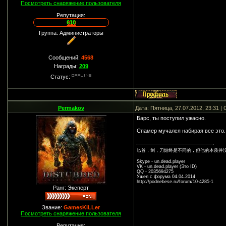
Посмотреть снаряжение пользователя
Репутация:
610
Группа: Администраторы
Сообщений:
4568
Награды:
209
Статус:
Permakov
Дата: Пятница, 27.07.2012, 23:31 
Барс, ты поступил ужасно.
Спамер мучался набирая все это..
匕首，剑，刀始终是不同的，但他的本质并
Skype - un.dead.player
VK - un.dead.player (Это ID)
QQ - 2035694275
Ушел с форума 04.04.2014
http://podnebese.ru/forum/10-4285-1
Ранг: Эксперт
Звание:
GamesKiLLer
Посмотреть снаряжение пользователя
Репутация: