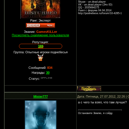
Skype - un.dead.player
VK - un.dead.player (Это ID)
QQ - 2035694275
Ушел с форума 04.04.2014
http://podnebese.ru/forum/10-4285-1
Ранг: Эксперт
Звание:
GamesKiLLer
Посмотреть снаряжение пользователя
Репутация:
169
Группа: Опытные игроки поднебесья
Сообщений:
834
Награды:
30
Статус:
Mister777
Дата: Пятница, 27.07.2012, 22:26 
а с чего ты взял, что там лучше?
Остановите Землю, я сойду.