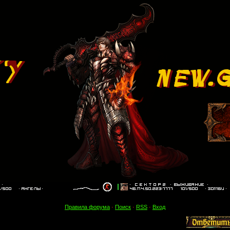
Правила форума
·
Поиск
·
RSS
·
Вход