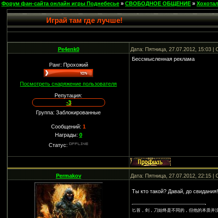
Форум фан-сайта онлайн игры Поднебесье
»
СВОБОДНОЕ ОБЩЕНИЕ
»
Хохота
Играй там где лучше!
Pe4enk0
Дата: Пятница, 27.07.2012, 15:03 
Бессмысленная реклама
Ранг: Прохожий
Посмотреть снаряжение пользователя
Репутация:
-3
Группа: Заблокированные
Сообщений:
1
Награды:
0
Статус:
Permakov
Дата: Пятница, 27.07.2012, 22:15 
Ты кто такой? Давай, до свидания
匕首，剑，刀始终是不同的，但他的本质并