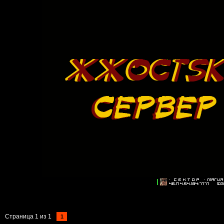
Страница
1
из
1
1