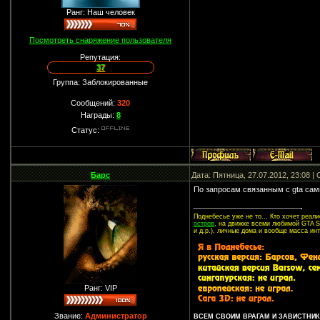
Ранг: Наш человек
Посмотреть снаряжение пользователя
Репутация:
37
Группа: Заблокированные
Сообщений:
320
Награды:
8
Статус:
Барс
Дата: Пятница, 27.07.2012, 23:08 
По запросам связанным с gta самп
Поднебесье уже не то... Кто хочет реа
остров
, на движке всеми любимой GTA SA
и д.р.), личные дома и вообще масса ин
Ранг: VIP
Звание:
Администратор
ВСЕМ СВОИМ ВРАГАМ И ЗАВИСТНИКА