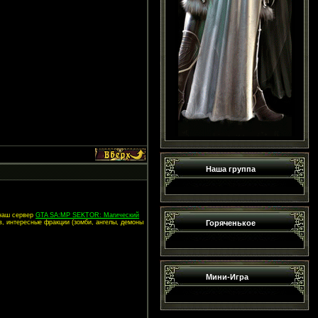
Наша группа
 наш сервер
GTA SA:MP SEKTOR: Магический
Горяченькое
в, интересные фракции (зомби, ангелы, демоны
Мини-Игра