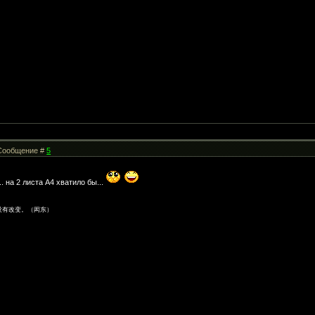
| Сообщение #
5
. на 2 листа А4 хватило бы...
没有改变。（闳东）