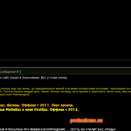
| Сообщение #
4
 сайт попал в поисковики. Вот и спам попер.
листичную игру про жизнь, но приправленную магией и всякими интересными штучками - приглашаем на
. Тысячи игроков каждый день, магия, личные питомцы, куча оружия и транспорта, много кача, квесто
тересного! Рекомендую)
М Я ПОСЫЛАЮ ЛУЧ ЛЮБВИ И ВСЕПРОЩЕНИЯ.......ПУСТЬ ОН СПАЛИТ ВАС,УРОДЫ!