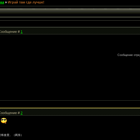
лка
»
Играй там где лучше!
| Сообщение #
1
Сообщение отре
| Сообщение #
2
!
没有改变。（闳东）