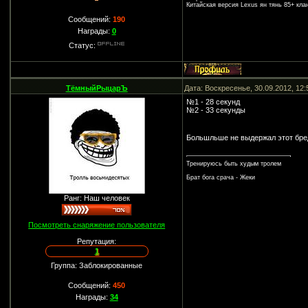
Китайская версия Lexus ян тянь 85+ кл
Сообщений:
190
Награды:
0
Статус:
ТёмныйРыцарЪ
Дата: Воскресенье, 30.09.2012, 12
№1 - 28 секунд
№2 - 33 секунды
Большльше не выдержал этот бр
Тренируюсь быть худым тролем
Брат бога срача - Жеки
Ранг: Наш человек
Посмотреть снаряжение пользователя
Репутация:
1
Группа: Заблокированные
Сообщений:
450
Награды:
34