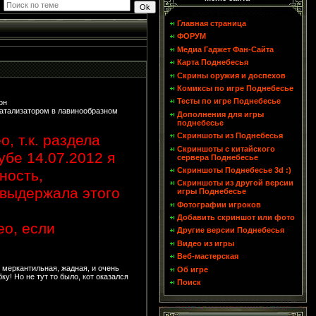
Главная страница
ФОРУМ
Медиа Гаджет Фан-Сайта
Карта Поднебесья
Скрины оружия и доспехов
Комиксы по игре Поднебесье
Тесты по игре Поднебесье
он
 катализатором в лавинообразном
Дополнения для игры
поднебесье
Скриншоты из Поднебесья
, т.к. раздела
Скриншоты с китайского
убе 14.07.2012 я
сервера Поднебесье
Скриншоты Поднебесье 3d :)
ность,
Скриншоты из другой версии
 выдержала этого
игры Поднебесье
Фотографии игроков
Добавить скриншот или фото
ео, если
Другие версии Поднебесья
Видео из игры
Веб-мастерская
 меркантильная, жадная, и очень
Об игре
у! Но не тут то было, кот оказался
Поиск