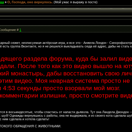
лка
»
О, Господи, оно вернулось.
(Мой ужас я выражу в посте)
| Сообщение #
1
рный сюжет, неописуемая актёрская игра, и все это - Анжела Лондон - Синхрофазотр
её есть группа Вконтакте, но я не решился выкладывать сюда её адрес, дабы не стать
дящего раздела форума, куда бы залил видео
али. После того как это видео вышло на ют
кий монастырь, дабы восстановить свою лич
тим видео. Моя неврная система просто не
и 4:53 секунды просто взорвали мой мозг.
комментарии излишни, просто смотрите вид
я в восьмидесятые, чтобы спастись от напасти дьявола. Тут она Ландела Джондон --
шуб! Однажды вернувшись с работы, она не выдержала, и из своего кота сделала шубк
 с ним сделала и хотела сделать!
ТОКОГО ОБРАЩЕНИЯ С ЖИВОТНЫМИ.