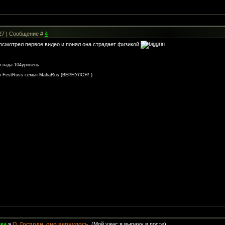
:27 | Сообщение #
4
росмотрел первое видео и понял она страдает физикой
спада 104уровень
ан FestRuss семья MafiaRus (ВЕРНУЛСЯ! )
лка
»
О, Господи, оно вернулось.
(Мой ужас я выражу в посте)