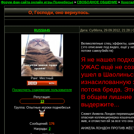
Форум фан-сайта онлайн игры Поднебесье
»
СВОБОДНОЕ ОБЩЕНИЕ
»
Хохота
О, Господи, оно вернулось.
RUSSIA45
Дата: Суббота, 29.09.2012, 21:28 
Великолепные спец эффекты, шика
(это описание под видео, ещё у н
потоке самоубийств)
Я не нашел подхо
УЖАС ещё не созд
ушел в Шаолиньс
Ранг: Местный
изнасилованную э
потока бреда. Эт
Посмотреть снаряжение пользователя
В общем лишние 
Репутация:
13
выдержите...
Группа: Опытные игроки поднебесья
Сюжет:Анжела Лондон перемещаетс
опасная коллекционерка кошачьих 
жив, и отомстил ей за все что она
Сообщений:
176
АНЖЕЛА ЛОНДОН ПРОТИВ ЖЁС
Награды:
2