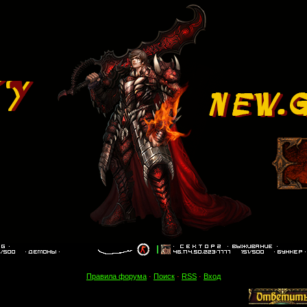
Правила форума
·
Поиск
·
RSS
·
Вход