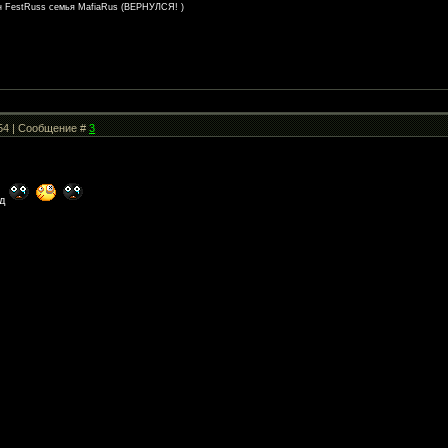
ан FestRuss семья MafiaRus (ВЕРНУЛСЯ! )
:54 | Сообщение #
3
ед