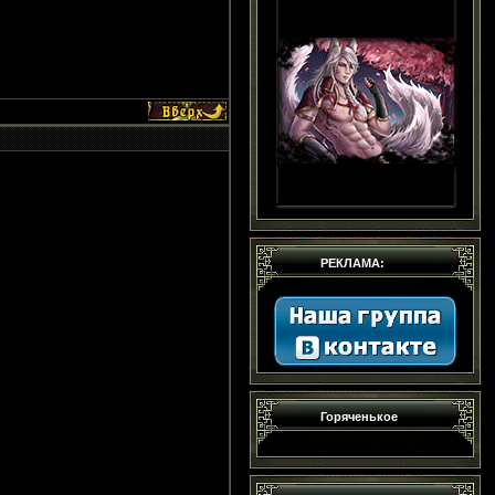
РЕКЛАМА:
Горяченькое