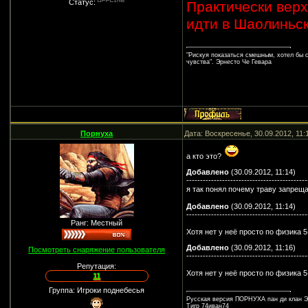
Статус:
Практически верхн
идти в Шаолиньс
"Рискуя показаться смешным, хотел бы 
чувства". Эрнесто Че Гевара
Порнуха
Дата: Воскресенье, 30.09.2012, 11
а кто это?
Добавлено
(30.09.2012, 11:14)
--------------------------------------------
я так понял почему траву запре
Добавлено
(30.09.2012, 11:14)
--------------------------------------------
Ранг: Местный
Хотя нет у неё просто по физика
Добавлено
(30.09.2012, 11:16)
Посмотреть снаряжение пользователя
--------------------------------------------
Репутация:
Хотя нет у неё просто по физика
11
Группа: Игроки поднебесья
Русская версия ПОРНУХА пан ди клан Э
Тигр 74иван74