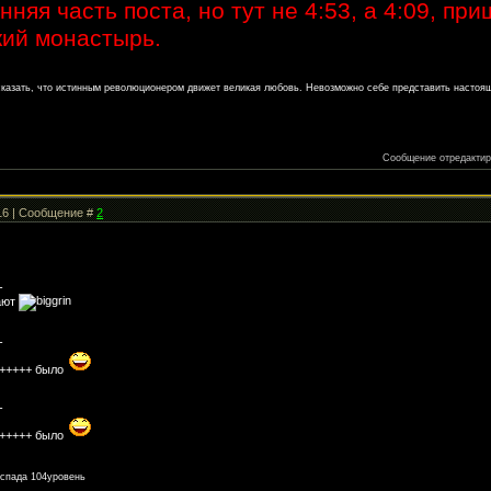
няя часть поста, но тут не 4:53, а 4:09, пр
кий монастырь.
сказать, что истинным революционером движет великая любовь. Невозможно себе представить настоя
Сообщение отредакти
:16 | Сообщение #
2
-
щают
-
 5+++++ было
-
 5+++++ было
спада 104уровень