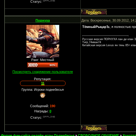
Статус:
Порнуха
Дата: Воскресенье, 30.09.2012, 14
ТёмныйРыцарЪ
, я полностью п
Русская версия ПОРНУХА пан ди клан Э
Тигр 74иван74
Китайская версия Lexus ян тянь 85+ кл
Ранг: Местный
Посмотреть снаряжение пользователя
Репутация:
11
Группа: Игроки поднебесья
Сообщений:
190
Награды:
0
Статус:
Форум фан-сайта онлайн игры Поднебесье
»
СВОБОДНОЕ ОБЩЕНИЕ
»
Хохота