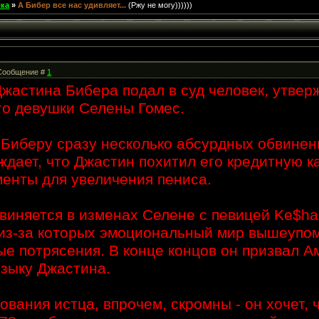
лка
»
А Бибер все нас удивляет...
(Ржу не могу))))))
| Сообщение #
1
жастина Бибера подал в суд человек, утвер
го девушки Селены Гомес.
Биберу сразу несколько абсурдных обвинени
ждает, что Джастин похитил его кредитную к
енты для увеличения пениса.
виняется в изменах Селене с певицей Ke$ha
 из-за которых эмоциональный мир вышеупо
е потрясения. В конце концов он призвал А
узыку Джастина.
вания истца, впрочем, скромны - он хочет, 