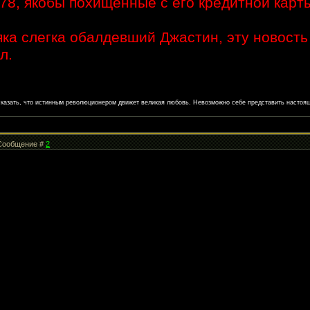
78, якобы похищенные с его кредитной карт
яка слегка обалдевший Джастин, эту новость
л.
сказать, что истинным революционером движет великая любовь. Невозможно себе представить настоя
| Сообщение #
2