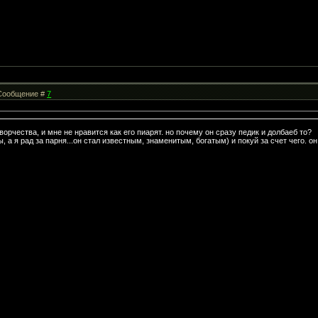
| Сообщение #
7
творчества, и мне не нравится как его пиарят. но почему он сразу педик и долбаеб то?
ы, а я рад за парня...он стал известным, знаменитым, богатым) и покуй за счет чего. о