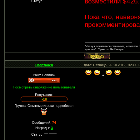
возместили $426.
Статус:
Пока что, наверн
прокомментирова
"Рискуя показаться смешным, хотел бы 
чувства". Эрнесто Че Гевара
Спартанец
Дата: Пятница, 26.10.2012, 16:39 
Ранг: Новичок
+
Посмотреть снаряжение пользователя
Репутация:
-18
Группа: Опытные игроки поднебесья
Сообщений:
74
Награды:
3
Статус: