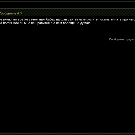
| Сообщение #
3
 не имею, но все же зачем нам бибер на фан сайте? если хотите посплетничать про него,
ра пофиг или он мне не нравится я о нем вообще не думаю...
Сообщение отреда