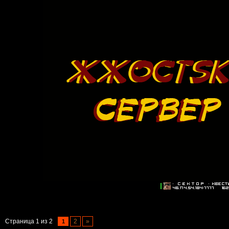
Страница
1
из
2
2
»
1