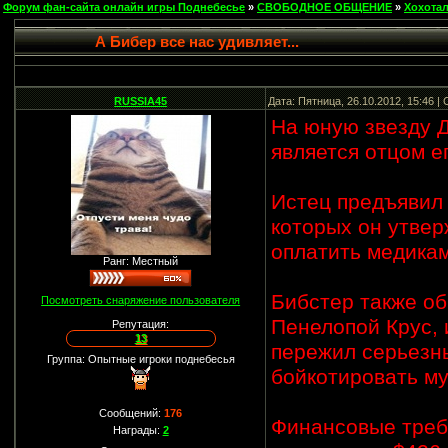
Форум фан-сайта онлайн игры Поднебесье
»
СВОБОДНОЕ ОБЩЕНИЕ
»
Хохота
А Бибер все нас удивляет...
RUSSIA45
Дата: Пятница, 26.10.2012, 15:46 
На юную звезду Д
является отцом е
Истец предъявил 
которых он утвер
оплатить медикам
Ранг: Местный
Бибстер также об
Посмотреть снаряжение пользователя
Пенелопой Крус,
Репутация:
13
пережил серьезны
Группа: Опытные игроки поднебесья
бойкотировать м
Сообщений:
176
Финансовые требо
Награды:
2