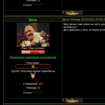
Награды:
77
Статус:
Бруно
Дата: Пятница, 26.10.2012, 21:24 
Мне лично тоже ровно на него, ко
интересует.
Да и девушка у него, которую хотя
Ранг: Наш человек
Посмотреть снаряжение пользователя
Репутация:
81
Группа: Опытные игроки поднебесья
Сообщений:
354
Награды:
5
Статус: