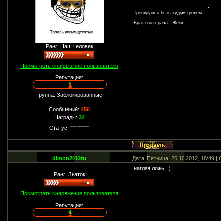
Тренируюсь быть худым тролем
Брат бога срача - Жеки
Ранг: Наш человек
Посмотреть снаряжение пользователя
Репутация:
1
Группа: Заблокированные
Сообщений:
450
Награды:
34
Статус:
dimon2012ru
Дата: Пятница, 26.10.2012, 18:49 
наглая ложь =)
Ранг: Знаток
Посмотреть снаряжение пользователя
Репутация:
4