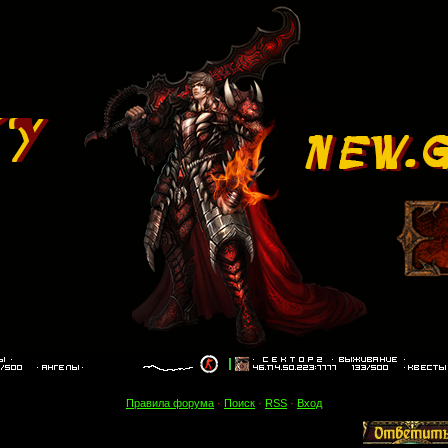
Правила форума
·
Поиск
·
RSS
·
Вход