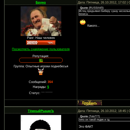
Бруно
Дата: Пятница, 26.10.2012, 17:02 
Quote
(
RUSSIA45
)
Истец предъявил Биберу сразу нескольк
пениса.
Какого...
Ранг: Наш человек
Посмотреть снаряжение пользователя
Репутация:
81
Группа: Опытные игроки поднебесья
Сообщений:
354
Награды:
5
Статус:
ТёмныйРыцарЪ
Дата: Пятница, 26.10.2012, 18:45 
Quote
(
Tobi777
)
типо он такой педик и тд
Это ФАКТ