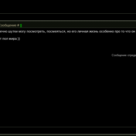
| Сообщение #
8
нечно шутки могу посмотреть, посмеяться, но его личная жизнь особенно про то что о
т пол мира ))
Сообщение отред