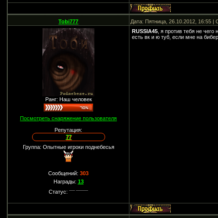
Tobi777
Дата: Пятница, 26.10.2012, 16:55 
RUSSIA45
, я против тебя не чего
есть вк и ю туб, если мне на бибе
Ранг: Наш человек
Посмотреть снаряжение пользователя
Репутация:
77
Группа: Опытные игроки поднебесья
Сообщений:
303
Награды:
13
Статус: