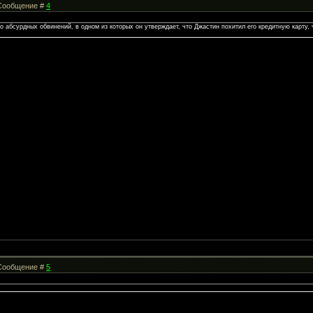
| Сообщение #
4
о абсурдных обвинений, в одном из которых он утверждает, что Джастин похитил его кредитную карту,
| Сообщение #
5