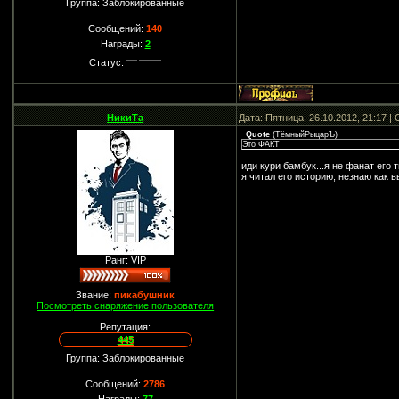
Группа: Заблокированные
Сообщений:
140
Награды:
2
Статус:
НикиТа
Дата: Пятница, 26.10.2012, 21:17 
Quote
(
ТёмныйРыцарЪ
)
Это ФАКТ
иди кури бамбук...я не фанат его 
я читал его историю, незнаю как в
Ранг: VIP
Звание:
пикабушник
Посмотреть снаряжение пользователя
Репутация:
445
Группа: Заблокированные
Сообщений:
2786