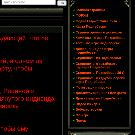
Главная страница
ФОРУМ
Медиа Гаджет Фан-Сайта
Карта Поднебесья
Скрины оружия и доспехов
ждающий, что он
Комиксы по игре Поднебесье
Тесты по игре Поднебесье
Дополнения для игры
поднебесье
Скриншоты из Поднебесья
й, в одном из
Скриншоты с китайского
арту, чтобы
сервера Поднебесье
Скриншоты Поднебесье 3d :)
Скриншоты из другой версии
игры Поднебесье
Фотографии игроков
, Рианной и
Добавить скриншот или фото
мянутого индивида
Другие версии Поднебесья
Видео из игры
мерику
Веб-мастерская
Об игре
Поиск
чтобы ему