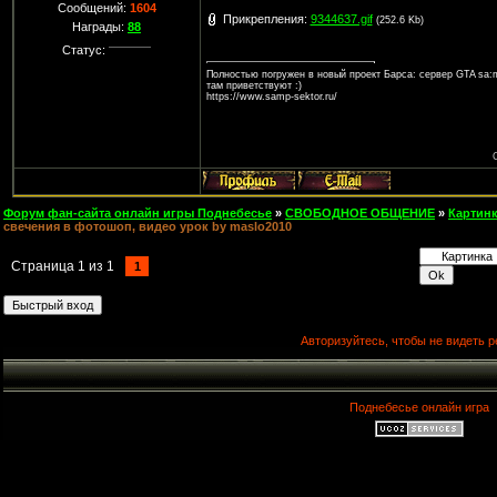
Сообщений:
1604
Прикрепления:
9344637.gif
(252.6 Kb)
Награды:
88
Статус:
Полностью погружен в новый проект Барса: сервер GTA sa:m
там приветствуют :)
https://www.samp-sektor.ru/
Форум фан-сайта онлайн игры Поднебесье
»
СВОБОДНОЕ ОБЩЕНИЕ
»
Картин
свечения в фотошоп, видео урок by maslo2010
Страница
1
из
1
1
Авторизуйтесь, чтобы не видеть р
Поднебесье онлайн игра