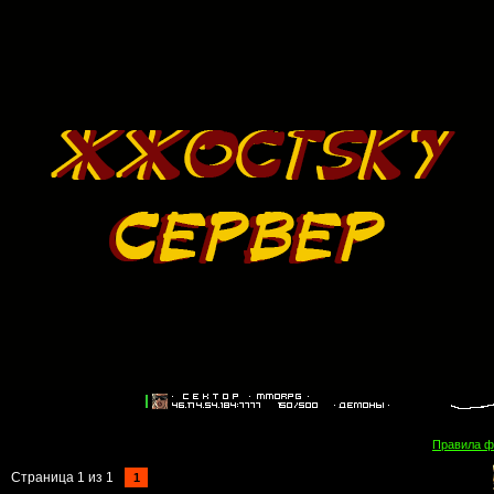
Правила 
Страница
1
из
1
1