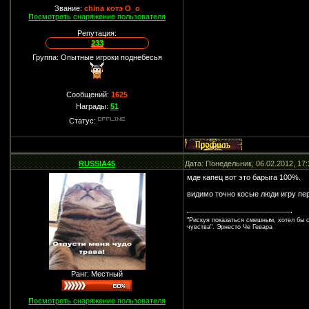
Звание:
china котэ О_о
Посмотреть снаряжение пользователя
Репутация:
233
Группа: Опытные игроки поднебесья
Сообщений:
1625
Награды:
51
Статус:
RUSSIA45
Дата: Понедельник, 06.02.2012, 17
мде капец вот это барыга 100%.
видимо точно косые люди игру пе
"Рискуя показаться смешным, хотел бы 
чувства". Эрнесто Че Гевара
Ранг: Местный
Посмотреть снаряжение пользователя