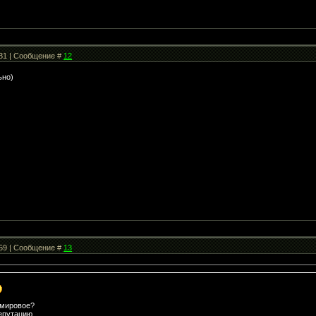
:31 | Сообщение #
12
ьно)
:59 | Сообщение #
13
 мировое?
епутацию.