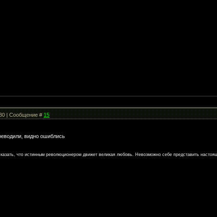
:30 | Сообщение #
15
реводили, видно ошиблись
сказать, что истинным революционером движет великая любовь. Невозможно себе представить настоя