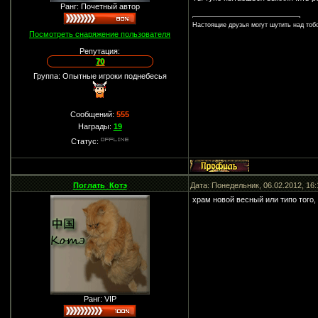
Ранг: Почетный автор
Настоящие друзья могут шутить над тобо
Посмотреть снаряжение пользователя
Репутация:
70
Группа: Опытные игроки поднебесья
Сообщений:
555
Награды:
19
Статус:
Поглать_Котэ
Дата: Понедельник, 06.02.2012, 16
храм новой весный или типо того
Ранг: VIP