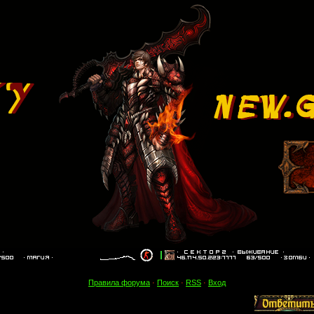
Правила форума
·
Поиск
·
RSS
·
Вход