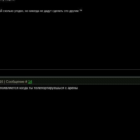
й сколько угодно, но никогда не дадут сделать это другим ™
:16 | Сообщение #
14
, появляется когда ты телепортируешься с арены