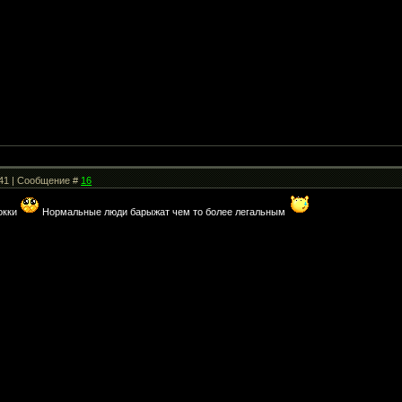
:41 | Сообщение #
16
Локки
Нормальные люди барыжат чем то более легальным