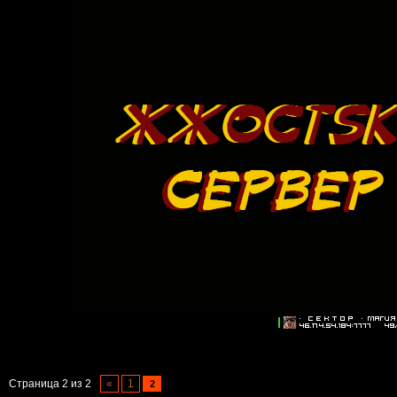
Страница
2
из
2
«
1
2