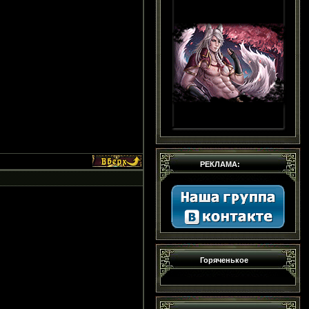
РЕКЛАМА:
Горяченькое