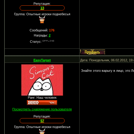
Репутация:
13
Группа: Опытные игроки поднебесья
Сообщений:
176
Награды:
2
Статус:
EasyTarget
Дата: Понедельник, 06.02.2012, 19
Знайте этого варыгу в лицо, это 
Ранг: Наш человек
Посмотреть снаряжение пользователя
Репутация:
57
Группа: Опытные игроки поднебесья