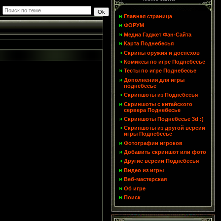
Главная страница
ФОРУМ
Медиа Гаджет Фан-Сайта
Карта Поднебесья
Скрины оружия и доспехов
Комиксы по игре Поднебесье
Тесты по игре Поднебесье
Дополнения для игры
поднебесье
Скриншоты из Поднебесья
Скриншоты с китайского
сервера Поднебесье
Скриншоты Поднебесье 3d :)
Скриншоты из другой версии
игры Поднебесье
Фотографии игроков
Добавить скриншот или фото
Другие версии Поднебесья
Видео из игры
Веб-мастерская
Об игре
Поиск