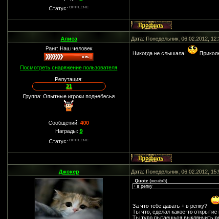
Статус:
Алиса
Дата: Понедельник, 06.02.2012, 12
Ранг: Наш человек
Никогда не слышала!
Прикол
Посмотреть снаряжение пользователя
Репутация:
21
Группа: Опытные игроки поднебесья
Сообщений:
400
Награды:
9
Статус:
Джокер
Дата: Понедельник, 06.02.2012, 15
Quote
(
женёк5
)
+ в репку
За что тебе давать + в репку?
Ты что, сделал какое-то открытие
Ты тупо пытаешься выклянчить р