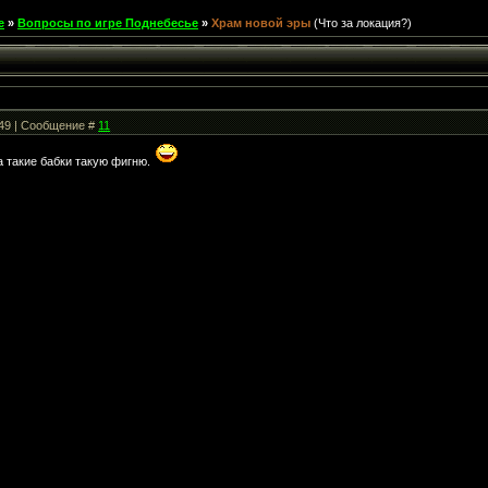
е
»
Вопросы по игре Поднебесье
»
Храм новой эры
(Что за локация?)
:49 | Сообщение #
11
 такие бабки такую фигню.