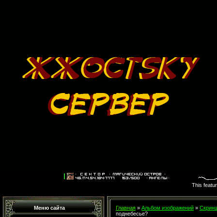
This featu
Меню сайта
Главная
»
Альбом изображений
»
Скринш
поднебесье?