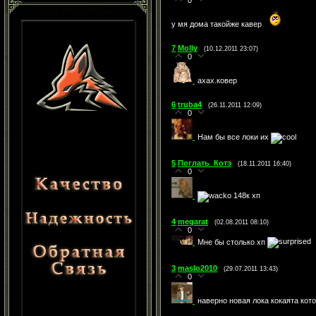
0
у мя дома такойже кавер
7
Molly
(10.12.2011 23:07)
0
ахах.ковер
6
truba4
(26.11.2011 12:09)
0
Нам бы все локи их
5
Поглать_Котэ
(18.11.2011 16:40)
0
148к хп
4
megarat
(02.08.2011 08:10)
0
Мне бы столько хп
3
maslo2010
(29.07.2011 13:43)
0
наверно новая лока кокаята кото