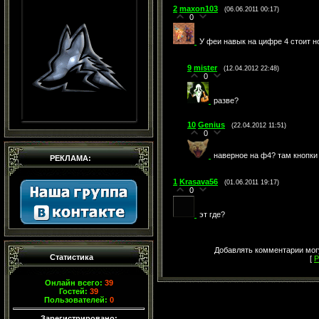
2
maxon103
(06.06.2011 00:17)
0
У феи навык на цифре 4 стоит 
9
mister
(12.04.2012 22:48)
0
разве?
10
Genius
(22.04.2012 11:51)
0
наверное на ф4? там кнопки
РЕКЛАМА:
1
Krasava56
(01.06.2011 19:17)
0
эт где?
Добавлять комментарии могу
Статистика
[
Р
Онлайн всего:
39
Гостей:
39
Пользователей:
0
Зарегистрировано: