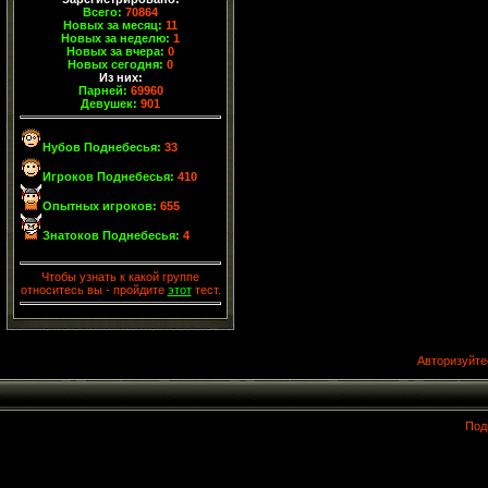
Всего:
70864
Новых за месяц:
11
Новых за неделю:
1
Новых за вчера:
0
Новых сегодня:
0
Из них:
Парней:
69960
Девушек:
901
Нубов Поднебесья:
33
Игроков Поднебесья:
410
Опытных игроков:
655
Знатоков Поднебесья:
4
Чтобы узнать к какой группе
относитесь вы - пройдите
этот
тест.
Авторизуйте
Под