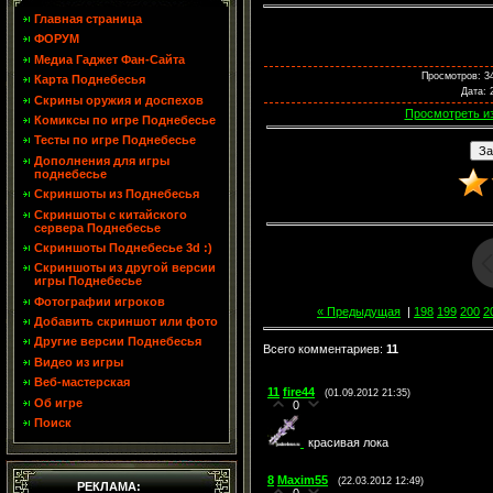
Главная страница
ФОРУМ
Медиа Гаджет Фан-Сайта
Просмотров
: 3
Карта Поднебесья
Дата
: 
Скрины оружия и доспехов
Просмотреть и
Комиксы по игре Поднебесье
Тесты по игре Поднебесье
Дополнения для игры
поднебесье
Скриншоты из Поднебесья
Скриншоты с китайского
сервера Поднебесье
Скриншоты Поднебесье 3d :)
Скриншоты из другой версии
игры Поднебесье
Фотографии игроков
« Предыдущая
|
198
199
200
2
Добавить скриншот или фото
Другие версии Поднебесья
Всего комментариев
:
11
Видео из игры
Веб-мастерская
11
fire44
(01.09.2012 21:35)
Об игре
0
Поиск
красивая лока
8
Maxim55
(22.03.2012 12:49)
РЕКЛАМА: