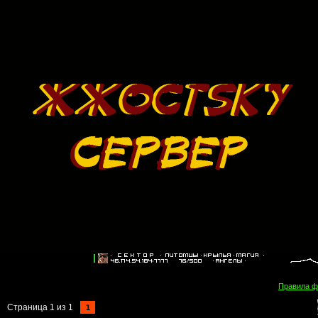
Правила 
Страница
1
из
1
1