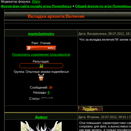
Иван
Модератор форума:
Форум фан-сайта онлайн игры Поднебесье
»
Общий форум по игре Поднебесь
Вкладка архонта:Величие
maxim2asheulov
Дата: Воскресенье, 08.07.2012, 18
Что за вкладка величие?И зачем 
Ранг: Ученик
Посмотреть снаряжение пользователя
Репутация:
12
Группа: Опытные игроки поднебесья
Сообщений:
26
Награды:
0
Статус:
Дьявол
Дата: Вторник, 10.07.2012, 09:01 
Она повышает характеристики сам
сноровку для феи, а выносливост
как вам делать, я только посовет