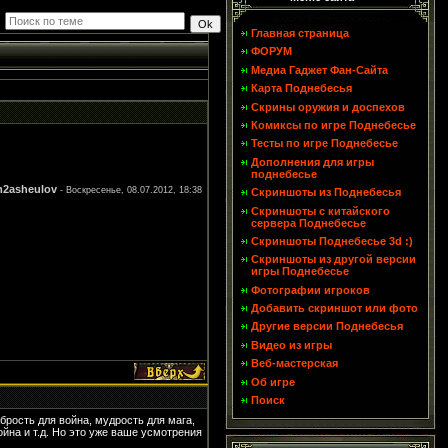
Главная страница
ФОРУМ
Медиа Гаджет Фан-Сайта
Карта Поднебесья
Скрины оружия и доспехов
Комиксы по игре Поднебесье
Тесты по игре Поднебесье
Дополнения для игры
поднебесье
2asheulov
-
Воскресенье, 08.07.2012, 18:38
Скриншоты из Поднебесья
Скриншоты с китайского
сервера Поднебесье
Скриншоты Поднебесье 3d :)
Скриншоты из другой версии
игры Поднебесье
Фотографии игроков
Добавить скриншот или фото
Другие версии Поднебесья
Видео из игры
Веб-мастерская
Об игре
Поиск
рость для война, мудрость для мага,
йна и т.д. Но это уже ваше усмотрения