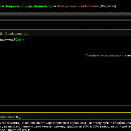
е
»
Вопросы по игре Поднебесье
»
Вкладка архонта:Величие
(Вопросик)
:36 | Сообщение #
1
она нужна?
Скрин
maxim
Сообщение отредактировал
| Сообщение #
2
ого архонта, но не повышает характеристики персонажа. По этому лучше качайте храб
ь уже на усмотрения можно качать примеру храбрость 70% и 30% выносливости для во
овал. Приятной игры!