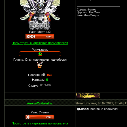
Сервер: Феникс
Царство: Янь-Тянь
Клан: ЛикиСмерти
Ранг: Местный
Посмотреть снаряжение пользователя
Репутация:
42
Группа: Опытные игроки поднебесья
Сообщений:
153
Награды:
5
Статус:
maxim2asheulov
Дата: Вторник, 10.07.2012, 15:44 
Дьявол
, все ясно спасибо!+
Ранг: Ученик
Посмотреть снаряжение пользователя