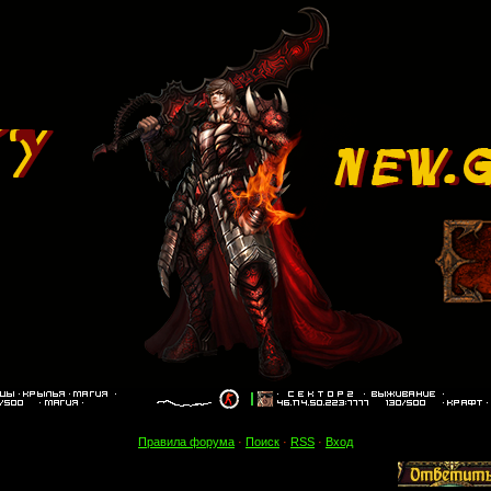
Правила форума
·
Поиск
·
RSS
·
Вход