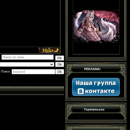
РЕКЛАМА:
Поиск:
Горяченькое