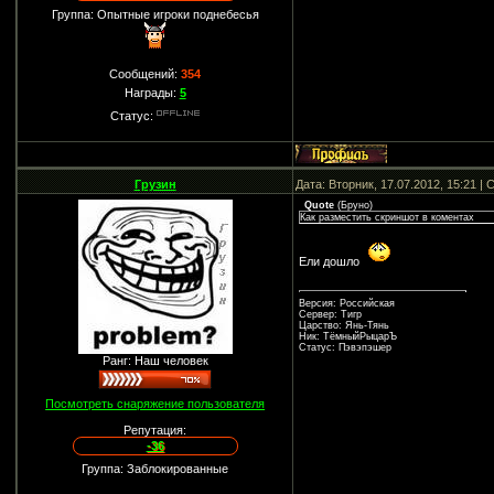
Группа: Опытные игроки поднебесья
Сообщений:
354
Награды:
5
Статус:
Грузин
Дата: Вторник, 17.07.2012, 15:21 
Quote
(
Бруно
)
Как разместить скриншот в коментах
Ели дошло
Версия: Российская
Сервер: Тигр
Царство: Янь-Тянь
Ник: ТёмныйРыцарЪ
Статус: Пэвэпэшер
Ранг: Наш человек
Посмотреть снаряжение пользователя
Репутация:
-36
Группа: Заблокированные