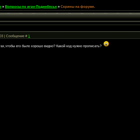
е
»
Вопросы по игре Поднебесье
»
Скрины на форуме.
:03 | Сообщение #
1
тах,чтобы его было хорошо видно? Какой код нужно прописать?