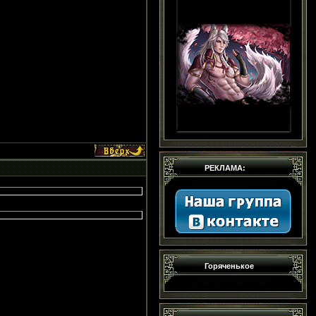
РЕКЛАМА:
Горяченькое