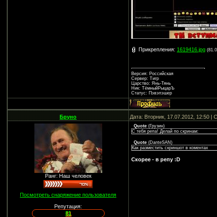
Прикрепления:
1619416.jpg
(81.
Версия: Российская
Сервер: Тигр
Царство: Янь-Тянь
Ник: ТёмныйРыцарЪ
Статус: Пэвэпэшер
Бруно
Дата: Вторник, 17.07.2012, 12:50 
Quote
(
Грузин
)
С тебя репа! Делай по скринам:
Quote
(
DanteSAN
)
Как разместить скриншот в коментах
Скорее - в репу :D
Ранг: Наш человек
Посмотреть снаряжение пользователя
Репутация:
81