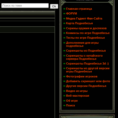
Главная страница
ФОРУМ
Медиа Гаджет Фан-Сайта
Карта Поднебесья
Скрины оружия и доспехов
Комиксы по игре Поднебесье
Тесты по игре Поднебесье
Дополнения для игры
поднебесье
Скриншоты из Поднебесья
Скриншоты с китайского
сервера Поднебесье
Скриншоты Поднебесье 3d :)
Скриншоты из другой версии
игры Поднебесье
Фотографии игроков
Добавить скриншот или фото
Другие версии Поднебесья
Видео из игры
Веб-мастерская
Об игре
Поиск