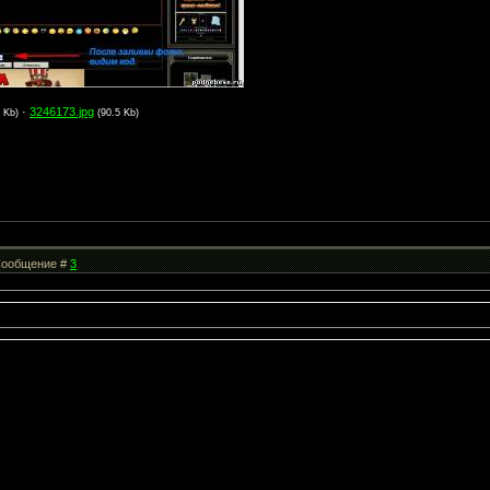
·
3246173.jpg
0 Kb)
(90.5 Kb)
| Сообщение #
3