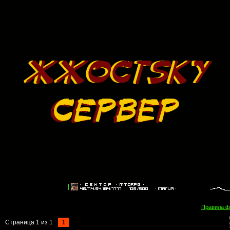
Правила 
Страница
1
из
1
1