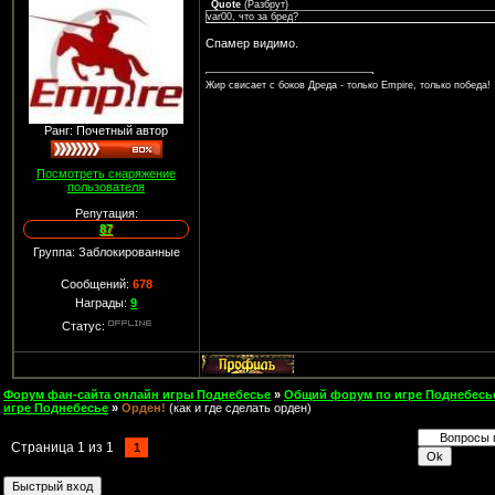
Quote
(
Разбрут
)
var00, что за бред?
Спамер видимо.
Жир свисает с боков Дреда - только Empire, только победа!
Ранг: Почетный автор
Посмотреть снаряжение
пользователя
Репутация:
87
Группа: Заблокированные
Сообщений:
678
Награды:
9
Статус:
Форум фан-сайта онлайн игры Поднебесье
»
Общий форум по игре Поднебесь
игре Поднебесье
»
Орден!
(как и где сделать орден)
Страница
1
из
1
1