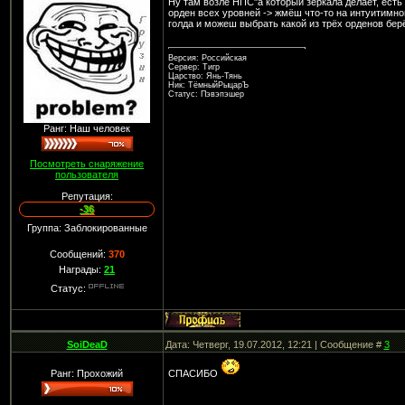
Ну там возле НПС"а который зеркала делает, есть 
орден всех уровней -> жмёш что-то на интуитимно
голда и можеш выбрать какой из трёх орденов бер
Версия: Российская
Сервер: Тигр
Царство: Янь-Тянь
Ник: ТёмныйРыцарЪ
Статус: Пэвэпэшер
Ранг: Наш человек
Посмотреть снаряжение
пользователя
Репутация:
-36
Группа: Заблокированные
Сообщений:
370
Награды:
21
Статус:
SoiDeaD
Дата: Четверг, 19.07.2012, 12:21 | Сообщение #
3
Ранг: Прохожий
СПАСИБО