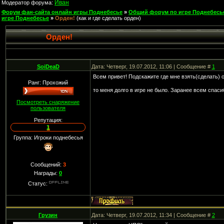
Иван
Модератор форума:
Форум фан-сайта онлайн игры Поднебесье
»
Общий форум по игре Поднебесь
игре Поднебесье
»
Орден!
(как и где сделать орден)
Орден!
SoiDeaD
Дата: Четверг, 19.07.2012, 11:06 | Сообщение #
1
Всем привет! Подскажите где мне взять(сделать) о
Ранг: Прохожий
то меня долго в игре не было. Заранее всем спас
Посмотреть снаряжение
пользователя
Репутация:
1
Группа: Игроки поднебесья
Сообщений:
3
Награды:
0
Статус:
Грузин
Дата: Четверг, 19.07.2012, 11:34 | Сообщение #
2