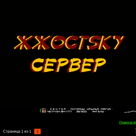
Правила 
Страница
1
из
1
1