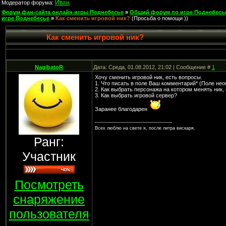
Иван
Модератор форума:
Форум фан-сайта онлайн игры Поднебесье
»
Общий форум по игре Поднебесь
игре Поднебесье
»
Как сменить игровой ник?
(Просьба о помощи ))
Как сменить игровой ник?
NagibatoR
Дата: Среда, 01.08.2012, 21:02 | Сообщение #
1
Хочу сменить игровой ник, есть вопросы.
1. Что писать в поле Ваш комментарий* (Поле нео
2. Как выбрать персонажа на котором менять ник, 
3. Как выбрать игровой сервер?
Заранее благодарен
Всех люблю на свете я, после литра вискаря.
Ранг:
Участник
Посмотреть
снаряжение
пользователя