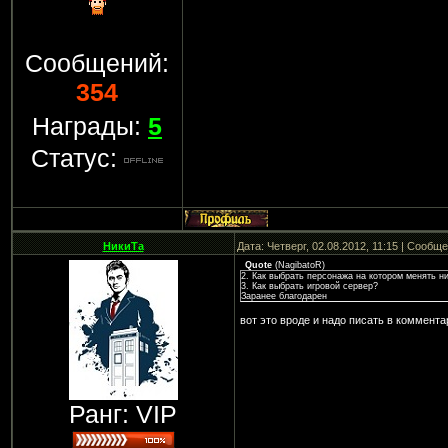
Сообщений:
354
Награды:
5
Статус:
НикиТа
Дата: Четверг, 02.08.2012, 11:15 | Сообщ
Quote
(
NagibatoR
)
2. Как выбрать персонажа на котором менять ни
3. Как выбрать игровой сервер?
Заранее благодарен
вот это вроде и надо писать в коммента
Ранг: VIP