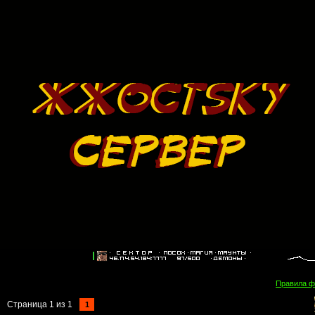
Правила 
Страница
1
из
1
1