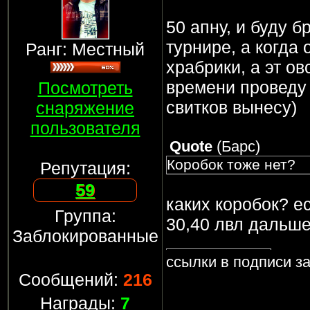
50 апну, и буду б
турнире, а когда 
Ранг: Местный
храбрики, а эт ов
времени проведу 
Посмотреть
свитков вынесу)
снаряжение
пользователя
Quote
(
Барс
)
Коробок тоже нет?
Репутация:
59
каких коробок? е
Группа:
30,40 лвл дальше
Заблокированные
ссылки в подписи 
Сообщений:
216
Награды:
7