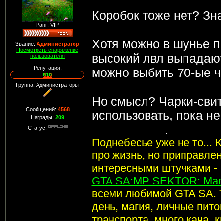
Коробок тоже нет? Зна
Ранг: VIP
Хотя можно в шунье п
Звание:
Администратор
Посмотреть снаряжение
высокий лвл выпадают
пользователя
Репутация:
можно выбить 70-ые ч
610
Группа: Администраторы
Но смысл? Чарки-сви
Сообщений:
4568
использовать, пока н
Награды:
209
Статус:
Поднебесье уже не то... 
про жизнь, но приправле
интересными штучками -
GTA SA:MP SEKTOR: Маг
всеми любимой GTA SA. 
день, магия, личные пито
транспорта, много кача, 