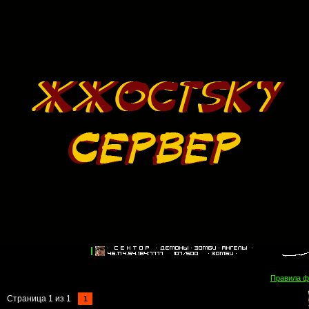
Правила 
Страница
1
из
1
1