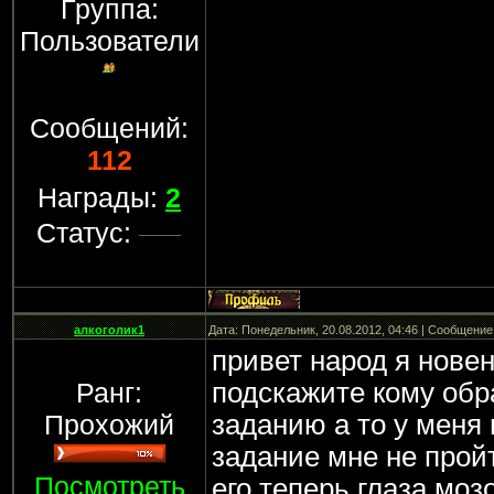
Группа:
Пользователи
Сообщений:
112
Награды:
2
Статус:
алкоголик1
Дата: Понедельник, 20.08.2012, 04:46 | Сообщение
привет народ я новен
Ранг:
подскажите кому обр
Прохожий
заданию а то у меня 
задание мне не прой
Посмотреть
его теперь глаза моз