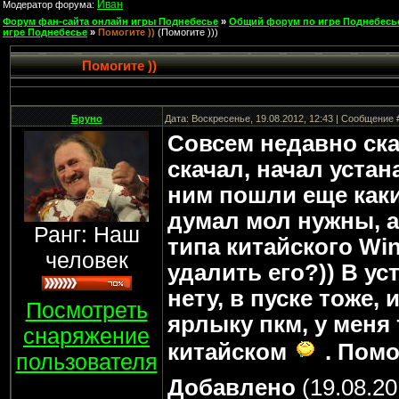
Иван
Модератор форума:
Форум фан-сайта онлайн игры Поднебесье
»
Общий форум по игре Поднебесь
игре Поднебесье
»
Помогите ))
(Помогите )))
Помогите ))
Бруно
Дата: Воскресенье, 19.08.2012, 12:43 | Сообщение
Совсем недавно скач
скачал, начал устан
ним пошли еще каки
думал мол нужны, а
Ранг: Наш
типа китайского Win
человек
удалить его?)) В ус
нету, в пуске тоже, 
Посмотреть
ярлыку пкм, у меня
снаряжение
китайском
. Помо
пользователя
Добавлено
(19.08.20