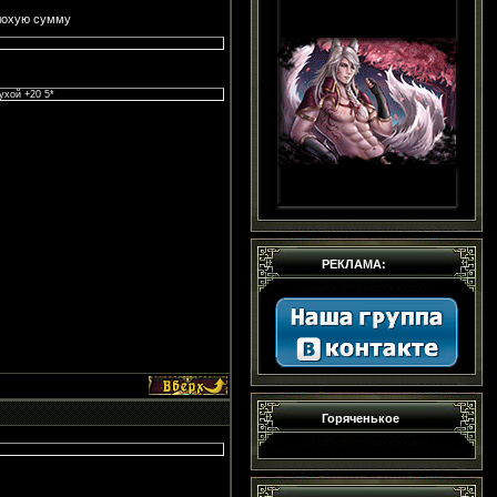
плохую сумму
ухой +20 5*
РЕКЛАМА:
Горяченькое