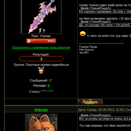
скажу только одно знай цены на 
Quote
(
ТёмныйРыцарЪ
)
На хорошего турнирщика: Лустияр с тиг
на 4ккк возможно зделать +15 фул
Quote
(
ТёмныйРыцарЪ
)
Да, это выходит 20к чеков = 10к рублей
с чего ты взял что тур перс 
Ранг: Ученик
Сервер:Панда
Посмотреть снаряжение пользователя
Ник:Хуасяо
лвл:85+
Репутация:
4
Группа: Опытные игроки поднебесья
Сообщений:
27
Награды:
0
Статус:
Нубстер
Дата: Среда, 05.09.2012, 11:03 | 
Quote
(
ТёмныйРыцарЪ
)
Вот ты основу лустияра не знаеш, всё 
Ты сам веришь что 4ккк окупятся