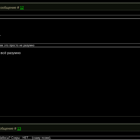
| Сообщение #
12
-
ккк это просто не разумно
 всё разумно
Сообщение #
13
бабосы? Сокры - НЕТ... (скажу позже).