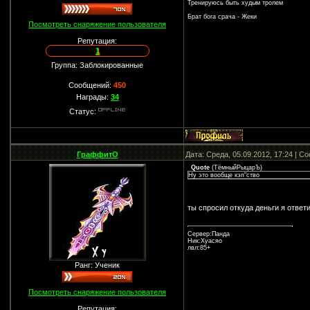
Тренируюсь быть худым тролем
Брат бога срача - Жеки
Посмотреть снаряжение пользователя
Репутация:
1
Группа: Заблокированные
Сообщений:
450
Награды:
34
Статус:
ГраффитО
Дата: Среда, 05.09.2012, 17:24 | 
Quote
(
ТёмныйРыцарЪ
)
Ну это вообще кэп"ство
ты спросил откуда деньги я ответ
Сервер:Панда
Ник:Хуасяо
лвл:85+
Ранг: Ученик
Посмотреть снаряжение пользователя
Репутация: