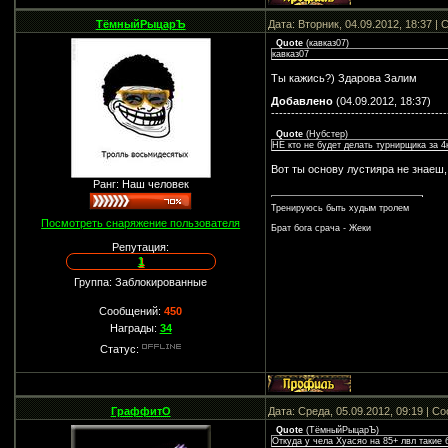
ТёмныйРыцарЪ
Дата: Вторник, 04.09.2012, 18:37 
Quote
(
кавказ07
)
кавказ07
Ты кажись?) Здарова Залим
Добавлено
(04.09.2012, 18:37)
--------------------------------------------
Quote
(
Нубстер
)
НЕ кто не будет делать турнирщика за 4
Вот ты основу лустияра не знаеш,
Ранг: Наш человек
Тренируюсь быть худым тролем
Посмотреть снаряжение пользователя
Брат бога срача - Жеки
Репутация:
1
Группа: Заблокированные
Сообщений:
450
Награды:
34
Статус:
ГраффитО
Дата: Среда, 05.09.2012, 09:19 | 
Quote
(
ТёмныйРыцарЪ
)
Откуда у чела Хуасяо на 85+ лвл такие 