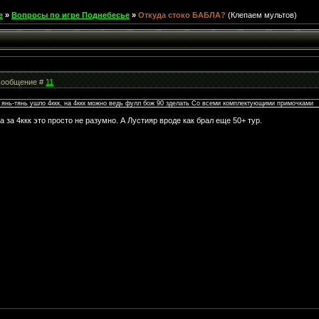
е
»
Вопросы по игре Поднебесье
»
Откуда стоко БАБЛА?
(Клепаем мультов)
| Сообщение #
11
а янь-тянь ушло 4ккк, на 4ккк можно ведь фулл бож 90 зделать Со всеми комплектующими примочками
 за 4ккк это просто не разумно. А Лустияр вроде как брал еще 50+ тур.