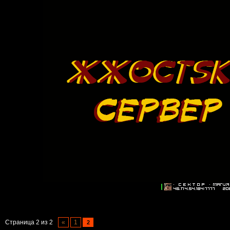
Страница
2
из
2
«
1
2