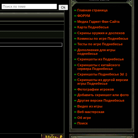
Главная страница
ФОРУМ
Медиа Гаджет Фан-Сайта
Карта Поднебесья
Скрины оружия и доспехов
Комиксы по игре Поднебесье
Тесты по игре Поднебесье
Дополнения для игры
поднебесье
Скриншоты из Поднебесья
Скриншоты с китайского
сервера Поднебесье
Скриншоты Поднебесье 3d :)
Скриншоты из другой версии
игры Поднебесье
Фотографии игроков
Добавить скриншот или фото
Другие версии Поднебесья
Видео из игры
Веб-мастерская
Об игре
Поиск