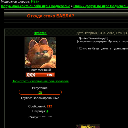
Иван
Модератор форума:
Форум фан-сайта онлайн игры Поднебесье
»
Общий форум по игре Поднебесь
Откуда стоко БАБЛА?
Нубстер
Дата: Вторник, 04.09.2012, 17:49 
Quote
(
ТёмныйРыцарЪ
)
а хорошего турнирщика: Лустияр с тигр
НЕ кто не будет делать турнирщика
Ранг: Местный
Посмотреть снаряжение пользователя
Репутация:
35
Группа: Заблокированные
Сообщений:
212
Награды:
4
Статус: