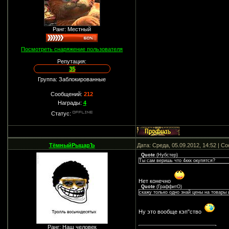
Ранг: Местный
Посмотреть снаряжение пользователя
Репутация:
35
Группа: Заблокированные
Сообщений:
212
Награды:
4
Статус:
ТёмныйРыцарЪ
Дата: Среда, 05.09.2012, 14:52 | 
Quote
(
Нубстер
)
Ты сам веришь что 4ккк окупятся?
Нет конечно
Quote
(
ГраффитО
)
скажу только одно знай цены на товары
Ну это вообще кэп"ство
Ранг: Наш человек