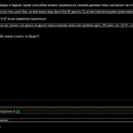
товары и барыж таким способом можно заниматься своими делами перс наторгует не 
ра янь-тянь ушло 4ккк, на 4ккк можно ведь фулл бож 90 зделать Со всеми комплектующими примочками
 5-6* если грамотно тратиться
, но нах тратить эти деньги на другого перса помоему можно без проблем одеть 100 шмот сов +10 4* с п
20к чеков стоить то будет?
Сообщение #
14
разумно
?