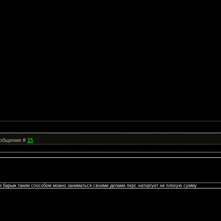
Сообщение #
15
 и барыж таким способом можно заниматься своими делами перс наторгует не плохую сумму