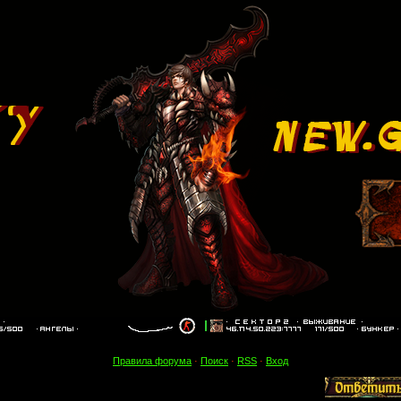
Правила форума
·
Поиск
·
RSS
·
Вход