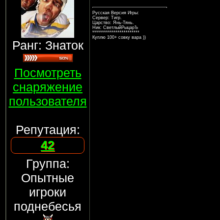
Русская Версия Игры:
Сервер: Тигр.
Царство: Янь-Тянь.
Ник: СветлыйРыцарЪ
************************
Куплю 100+ совку вара ))
Ранг: Знаток
Посмотреть
снаряжение
пользователя
Репутация:
42
Группа:
Опытные
игроки
поднебесья