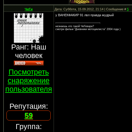
ЧеГи
Дата: Суббота, 15.09.2012, 21:14 | Сообщение #
5
у ВАНЕКФАКИР 91 лвл правда мудрый
незнаешь кто такой ЧеГевара?
смотри фильм "Дневники мотоциклиста" 2004 года )
Ранг: Наш
человек
Посмотреть
снаряжение
пользователя
Репутация:
59
Группа: