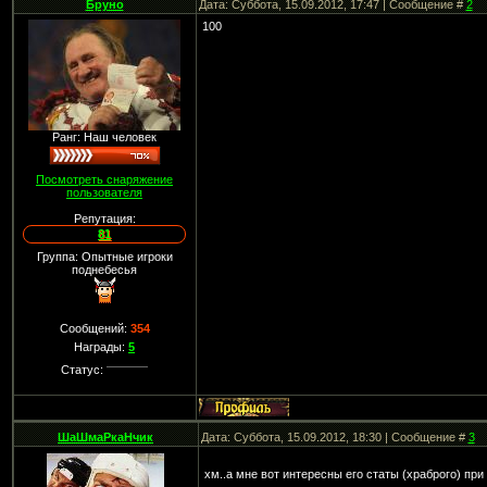
Бруно
Дата: Суббота, 15.09.2012, 17:47 | Сообщение #
2
100
Ранг: Наш человек
Посмотреть снаряжение
пользователя
Репутация:
81
Группа: Опытные игроки
поднебесья
Сообщений:
354
Награды:
5
Статус:
ШаШмаРкаНчик
Дата: Суббота, 15.09.2012, 18:30 | Сообщение #
3
хм..а мне вот интересны его статы (храброго) при