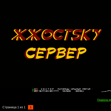
Правила 
Страница
1
из
1
1