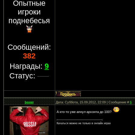
Опытные
игроки
поднебесья
Сообщений:
382
Награды:
9
Статус:
boxer
Дата: Суббота, 15.09.2012, 22:09 | Сообщение #
6
А кто-то уже апнул архонта до 100?
Качаться можно не только в онлайн играх