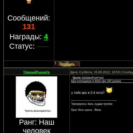
Сообщений:
131
Награды:
4
Статус:
ТёмныйРыцарЪ
Дата: Суббота, 15.09.2012, 19:53 | Сооб
Quote
(
ШаШмаРкаНчик
)
при потенциале 0.4024 при 100 уровне
у тебя арх в 0.4 пота?
Тренируюсь быть худым тролем
Брат бога срача - Жеки
Ранг: Наш
человек