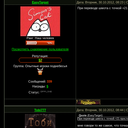
EasyTarget
Дата: Вторник, 30.10.2012, 08:23 
При переводе шмота с точкой +21 
Ранг: Наш человек
Посмотреть снаряжение пользователя
Репутация:
57
Группа: Опытные игроки поднебесья
Сообщений:
339
Награды:
5
Статус:
Tobi777
Дата: Вторник, 30.10.2012, 08:44 
Quote
(
EasyTarget
)
При переводе шмота с точкой +21 прост
мне говори то же самое, что точка