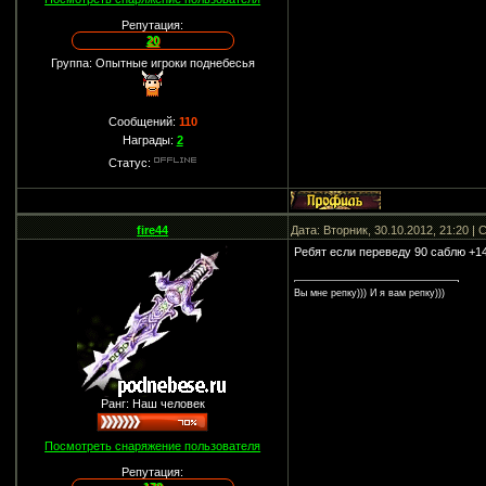
Репутация:
20
Группа: Опытные игроки поднебесья
Сообщений:
110
Награды:
2
Статус:
fire44
Дата: Вторник, 30.10.2012, 21:20 
Ребят если переведу 90 саблю +14
Вы мне репку))) И я вам репку)))
Ранг: Наш человек
Посмотреть снаряжение пользователя
Репутация: