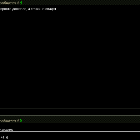
| Сообщение #
4
просто дешевле, а точка не спадет.
| Сообщение #
5
о дешевле
 +1)))