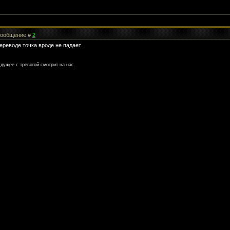
 Сообщение #
2
ереводе точка вроде не падает..
дущее с тревогой смотрит на нас.