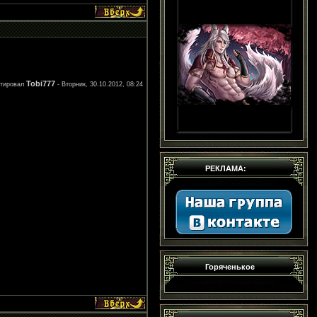
Tobi777
ктировал
-
Вторник, 30.10.2012, 08:24
РЕКЛАМА:
Горяченькое