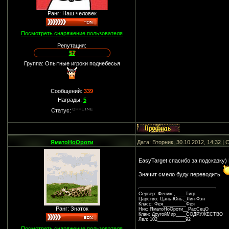
Ранг: Наш человек
Посмотреть снаряжение пользователя
Репутация:
57
Группа: Опытные игроки поднебесья
Сообщений:
339
Награды:
5
Статус:
ЯматоНоОроти
Дата: Вторник, 30.10.2012, 14:32 
EasyTarget спасибо за подсказку)
Значит смело буду переводить
Сервер: Феникс,____Тигр
Царство: Цань-Юнь,_Лин-Фэн
Класс: Фея_________Фея
Ранг: Знаток
Ник: ЯматоНоОроти__РасСецО
Клан: ДругойМир____СОДРУЖЕСТВО
Лвл: 102___________92
Посмотреть снаряжение пользователя