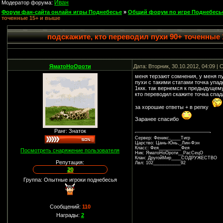
Иван
Модератор форума:
Форум фан-сайта онлайн игры Поднебесье
»
Общий форум по игре Поднебесь
точенные 15+ и выше
подскажите, кто переводил пухи 90+ точенные
ЯматоНоОроти
Дата: Вторник, 30.10.2012, 04:09 
меня терзают сомнения, у меня пу
пухи с такими статами точка упад
1ккк. так вернемся к предыдущему
кто переводил скажите точка спад
за хорошие ответы + в репку
Заранее спасибо
Ранг: Знаток
Сервер: Феникс,____Тигр
Царство: Цань-Юнь,_Лин-Фэн
Класс: Фея_________Фея
Посмотреть снаряжение пользователя
Ник: ЯматоНоОроти__РасСецО
Клан: ДругойМир____СОДРУЖЕСТВО
Репутация:
Лвл: 102___________92
20
Группа: Опытные игроки поднебесья
Сообщений:
110
Награды:
2