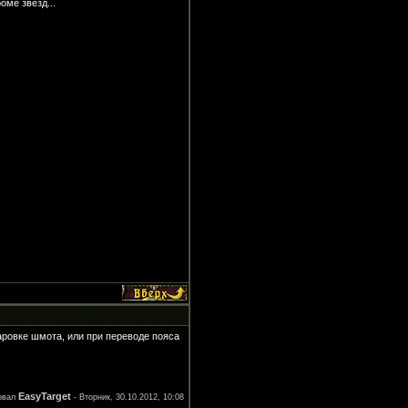
оме звезд...
чаровке шмота, или при переводе пояса
EasyTarget
овал
-
Вторник, 30.10.2012, 10:08