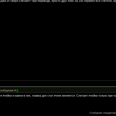
дырки от сверл слетают? при переводе, просто друг пояс на 105 перевел все слетело, кр
| Сообщение #
6
я ячейки и камни в них, плавка доп стат ячеек меняется. Слетают ячейки только при 
Сообщение отредактир