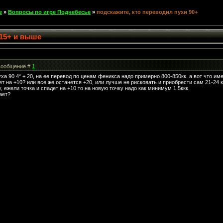
е
»
Вопросы по игре Поднебесье
»
подскажите, кто переводил пухи 90+
 15+ и выше
| Сообщение #
1
ха 90 4* + 20, на ее перевод по ценам феникса надо примерно 800-850кк. а вот что им
ет на +10? или все же останется +20, или лучше не рисковать и приобрести сам 21-24
, ежели точка и спадет на +10 то на новую точку надо как минимум 1.5ккк.
ает?