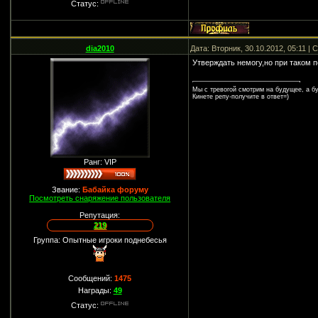
Статус:
dia2010
Дата: Вторник, 30.10.2012, 05:11 |
Утверждать немогу,но при таком п
Мы с тревогой смотрим на будущее, а бу
Кинете репу-получите в ответ=)
Ранг: VIP
Звание:
Бабайка форуму
Посмотреть снаряжение пользователя
Репутация:
219
Группа: Опытные игроки поднебесья
Сообщений:
1475
Награды:
49
Статус: