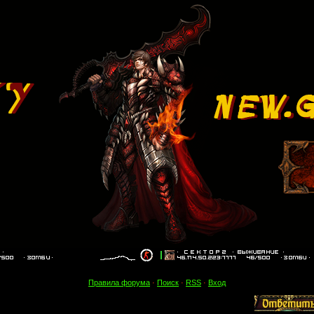
Правила форума
·
Поиск
·
RSS
·
Вход