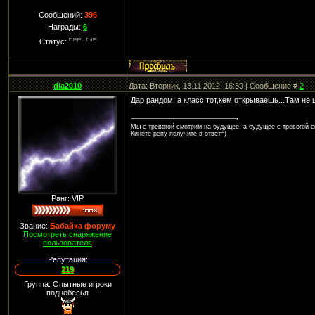
Сообщений:
396
Награды:
6
Статус:
dia2010
Дата: Вторник, 13.11.2012, 16:39 | Сообщение #
2
Дар рандом, а класс тот,кем открываешь...Там не 
Мы с тревогой смотрим на будущее, а будущее с тревогой с
Кинете репу-получите в ответ=)
Ранг: VIP
Звание:
Бабайка форуму
Посмотреть снаряжение
пользователя
Репутация:
219
Группа: Опытные игроки
поднебесья