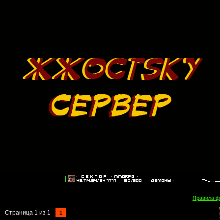
Правила 
Страница
1
из
1
1