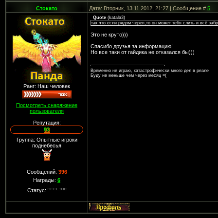
Стокато
Дата: Вторник, 13.11.2012, 21:27 | Сообщение #
5
Quote
(
katala3
)
так что если рядом череп,то он может тебя слить и всё забр
Это не круто)))
Спасибо друзья за информацию!
Но все таки от гайдика не отказался бы)))
Временно не играю, катастрофически много дел в реале
Буду не меньше чем через месяц =(
Ранг: Наш человек
Посмотреть снаряжение
пользователя
Репутация:
93
Группа: Опытные игроки
поднебесья
Сообщений:
396
Награды:
6
Статус: