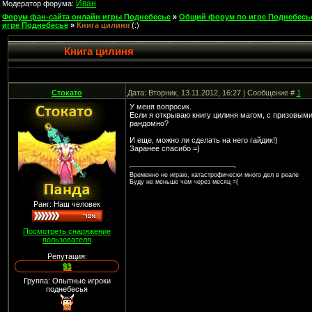
Иван
Модератор форума:
Форум фан-сайта онлайн игры Поднебесье
»
Общий форум по игре Поднебесь
игре Поднебесье
»
Книга цилиня
(:)
Книга цилиня
Стокато
Дата: Вторник, 13.11.2012, 16:27 | Сообщение #
1
У меня вопросик.
Если я открываю книгу цилиня магом, с призовыми и
рандомно?
И еще, можно ли сделать на него гайдик!)
Заранее спасибо =)
Временно не играю, катастрофически много дел в реале
Буду не меньше чем через месяц =(
Ранг: Наш человек
Посмотреть снаряжение
пользователя
Репутация:
93
Группа: Опытные игроки
поднебесья