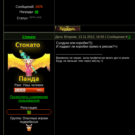
Сообщений:
1475
Награды:
49
Статус:
Стокато
Дата: Вторник, 13.11.2012, 16:55 | Сообщение #
3
Cундуки или коробки?))
И падают ли коробки прямо в рюкзак?=)
Временно не играю, катастрофически много дел в реале
Буду не меньше чем через месяц =(
Ранг: Наш человек
Посмотреть снаряжение
пользователя
Репутация:
93
Группа: Опытные игроки
поднебесья