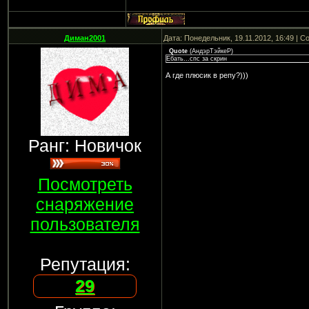
Диман2001
Дата: Понедельник, 19.11.2012, 16:49 | 
Quote
(
АндэрТэйкеР
)
Ебать...спс за скрин
А где плюсик в репу?)))
Ранг: Новичок
Посмотреть
снаряжение
пользователя
Репутация:
29