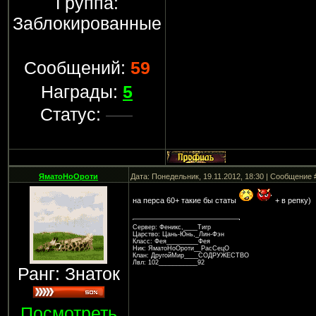
Группа:
Заблокированные
Сообщений:
59
Награды:
5
Статус:
ЯматоНоОроти
Дата: Понедельник, 19.11.2012, 18:30 | Сообщение
на перса 60+ такие бы статы
+ в репку)
Сервер: Феникс,____Тигр
Царство: Цань-Юнь,_Лин-Фэн
Класс: Фея_________Фея
Ник: ЯматоНоОроти__РасСецО
Клан: ДругойМир____СОДРУЖЕСТВО
Лвл: 102___________92
Ранг: Знаток
Посмотреть