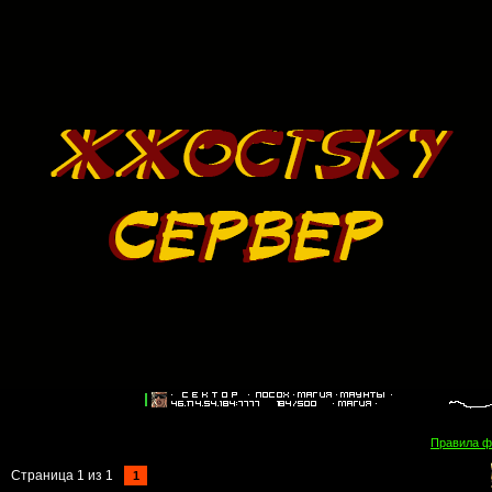
Правила 
Страница
1
из
1
1