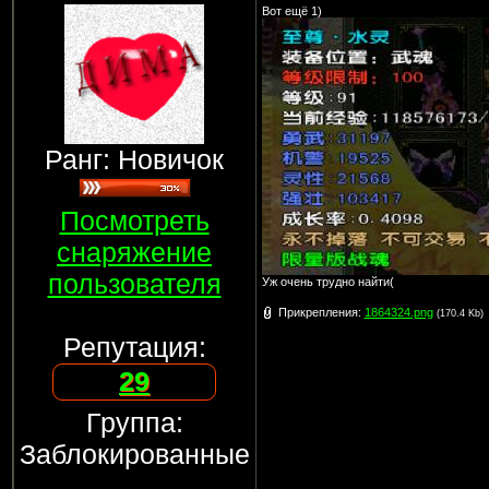
Вот ещё 1)
Ранг: Новичок
Посмотреть
снаряжение
пользователя
Уж очень трудно найти(
Прикрепления:
1864324.png
(170.4 Kb)
Репутация:
29
Группа:
Заблокированные