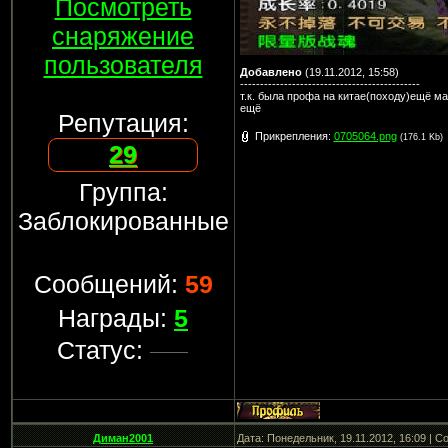
Посмотреть
снаряжение
пользователя
Добавлено
(19.11.2012, 15:58)
---------------------------------------------
т.к. была профа на китае(походу)ещё м
ещё
Репутация:
Прикрепления:
0705064.png
(176.1 Kb)
29
Группа:
Заблокированные
Сообщений:
59
Награды:
5
Статус:
Диман2001
Дата: Понедельник, 19.11.2012, 16:09 | 