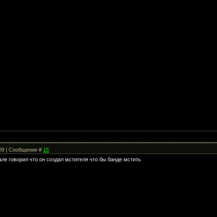
:09 | Сообщение #
15
але говорил что он создал мстителя что бы банде мстить