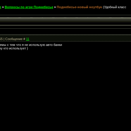
е
»
Вопросы по игре Поднебесье
»
Поднебесье-новый ноутбук
(Удобный класс
:55 | Сообщение #
11
лемы с тем что я не использую авто банки
у кто использует )