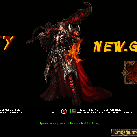
Правила форума
·
Поиск
·
RSS
·
Вход