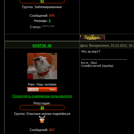
87
Группа: Заблокированные
Сообщений:
575
Награды:
5
Статус:
KOSTYA_00
Дата: Воскресенье, 23.12.2012, 16
Что за ноут?
Костя_ (бан)
Склифосовский (Цербер)
Ранг: Наш человек
Посмотреть снаряжение пользователя
Репутация:
26
Группа: Опытные игроки поднебесья
Сообщений:
417