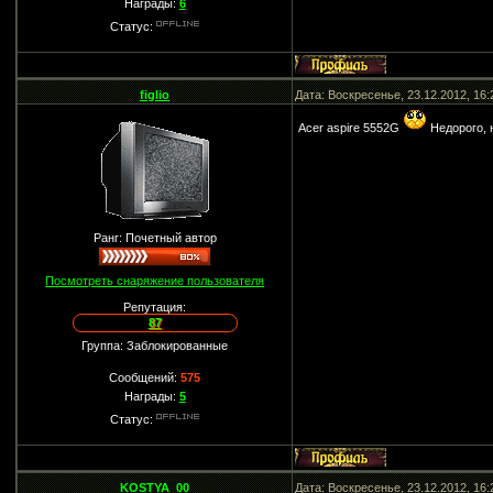
Награды:
6
Статус:
figlio
Дата: Воскресенье, 23.12.2012, 16
Acer aspire 5552G
Недорого, 
Ранг: Почетный автор
Посмотреть снаряжение пользователя
Репутация:
87
Группа: Заблокированные
Сообщений:
575
Награды:
5
Статус:
KOSTYA_00
Дата: Воскресенье, 23.12.2012, 16