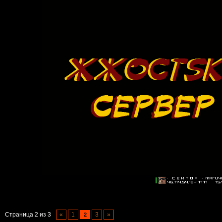
Страница
2
из
3
«
1
3
»
2