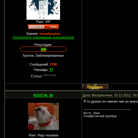
Ранг: VIP
Звание:
пикабушник
Посмотреть снаряжение пользователя
Репутация:
445
Группа: Заблокированные
Сообщений:
2786
Награды:
77
Статус:
KOSTYA_00
Дата: Воскресенье, 23.12.2012, 16
Я то думал он сменит ник он внач
Костя_ (бан)
Склифосовский (Цербер)
Ранг: Наш человек