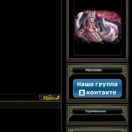
РЕКЛАМА:
Горяченькое