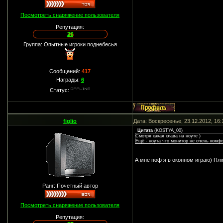
Посмотреть снаряжение пользователя
Репутация:
26
Группа: Опытные игроки поднебесья
Сообщений:
417
Награды:
6
Статус:
figlio
Дата: Воскресенье, 23.12.2012, 16
Цитата
(
KOSTYA_00
)
Смотря какая клава на ноуте )
Ещё - ноута что монитор не очень комф
А мне поф я в оконном играю) Плю
Ранг: Почетный автор
Посмотреть снаряжение пользователя
Репутация: