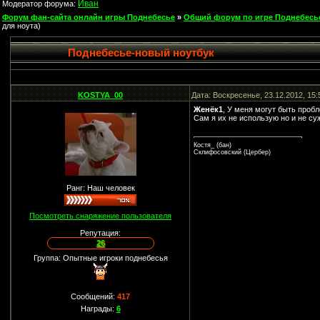
Иван
Модератор форума:
Форум фан-сайта онлайн игры Поднебесье
»
Общий форум по игре Поднебесь
для ноута)
Поднебесье-новый ноутбук
KOSTYA_00
Дата: Воскресенье, 23.12.2012, 15
Женёк1
, У меня могут быть проб
Сам я их не использую но и не суж
Костя_ (бан)
Склифосовский (Цербер)
Ранг: Наш человек
Посмотреть снаряжение пользователя
Репутация:
26
Группа: Опытные игроки поднебесья
Сообщений:
417
Награды:
6