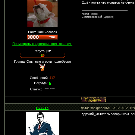
Ещё - ноута что монитор не очен
Костя_ (бан)
Склифосовский (Цербер)
Ранг: Наш человек
Посмотреть снаряжение пользователя
Репутация:
26
Группа: Опытные игроки поднебесья
Сообщений:
417
Награды:
6
Статус:
НикиТа
Дата: Воскресенье, 23.12.2012, 16
дерзкий_мститель заборчиком. ори