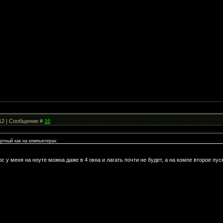
:12 | Сообщение #
16
ортный как на компьютерах
с у меня на ноуте можна даже в 4 окна и лагать почти не будет, а на компе второе пу