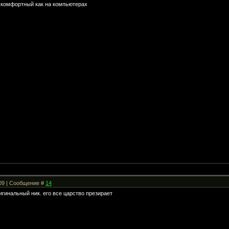
ь комфортный как на компьютерах
:09 | Сообщение #
14
гинальный ник. его все царство презирает