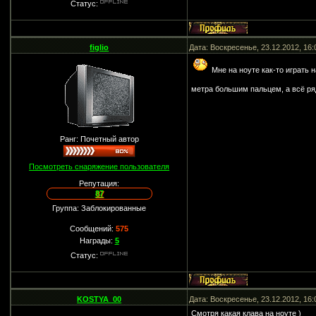
Статус:
figlio
Дата: Воскресенье, 23.12.2012, 16
Мне на ноуте как-то играть 
метра большим пальцем, а всё р
Ранг: Почетный автор
Посмотреть снаряжение пользователя
Репутация:
87
Группа: Заблокированные
Сообщений:
575
Награды:
5
Статус:
KOSTYA_00
Дата: Воскресенье, 23.12.2012, 16
Смотря какая клава на ноуте )