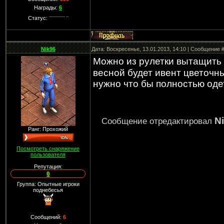
Награды:
6
Статус:
Nik96
Дата: Воскресенье, 13.01.2013, 14:10 | Сообщение 
Можно из рулетки вытащить
весной будет ивент цветочн
нужно что бы полностью одет
N
Сообщение отредактировал
Ранг: Прохожий
Посмотреть снаряжение
пользователя
Репутация:
0
Группа: Опытные игроки
поднебесья
Сообщений:
6