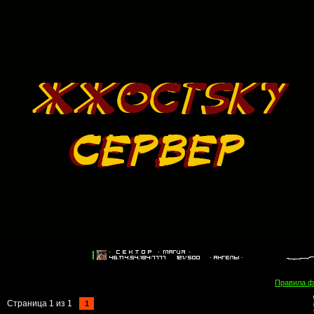
Правила 
Страница
1
из
1
1