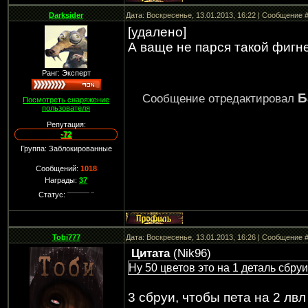
Darksider
Дата: Воскресенье, 13.01.2013, 16:22 | Сообщение 
[удалено]
А ваще не парся такой фигн
Ранг: Эксперт
Б
Сообщение отредактировал
Посмотреть снаряжение
пользователя
Репутация:
-72
Группа: Заблокированные
Сообщений:
1018
Награды:
37
Статус:
Tobi777
Дата: Воскресенье, 13.01.2013, 16:26 | Сообщение 
Цитата
(
Nik96
)
Ну 50 цветов это на 1 деталь сбруи
3 сбруи, чтобы пета на 2 лвл