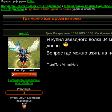
Иван
Модератор форума:
Форум фан-сайта онлайн игры Поднебесье
»
Общий форум по игре Поднебесь
игре Поднебесье
»
Где можно взять досп на волка
(кроме инвента!!!)
Где можно взять досп на волка
poroh1
Дата: Воскресенье, 13.01.2013, 13:31 | Сообщение 
Я купил звёздного волка .И м
доспы.
Вопрос где можно взять на 
ПихПахУпалНах
Ранг: Прохожий
Посмотреть снаряжение
пользователя
Репутация:
3
Группа: Опытные игроки
поднебесья