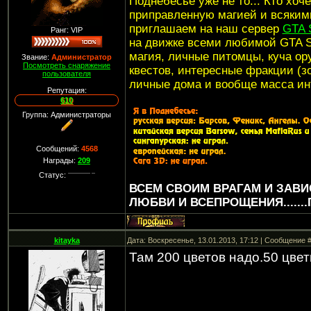
Поднебесье уже не то... Кто хоч
приправленную магией и всяким
приглашаем на наш сервер
GTA 
Ранг: VIP
на движке всеми любимой GTA S
магия, личные питомцы, куча ору
Звание:
Администратор
Посмотреть снаряжение
квестов, интересные фракции (зо
пользователя
личные дома и вообще масса ин
Репутация:
610
Группа: Администраторы
Сообщений:
4568
Награды:
209
Статус:
ВСЕМ СВОИМ ВРАГАМ И ЗАВ
ЛЮБВИ И ВСЕПРОЩЕНИЯ......
kitayka
Дата: Воскресенье, 13.01.2013, 17:12 | Сообщение 
Там 200 цветов надо.50 цветк