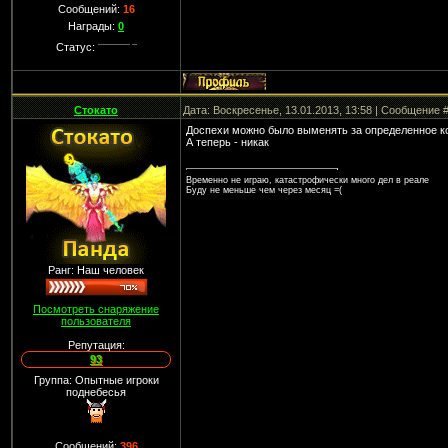
Сообщений:
16
Награды:
0
Статус:
Стокато
Дата: Воскресенье, 13.01.2013, 13:58 | Сообщение 
Доспехи можно было выменять за определенное кол
А теперь - никак
Временно не играю, катастрофически много дел в реале
Буду не меньше чем через месяц =(
Ранг: Наш человек
Посмотреть снаряжение
пользователя
Репутация:
93
Группа: Опытные игроки
поднебесья
Сообщений:
396