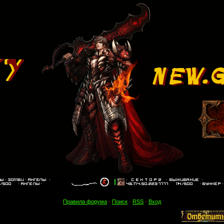
Правила форума
·
Поиск
·
RSS
·
Вход