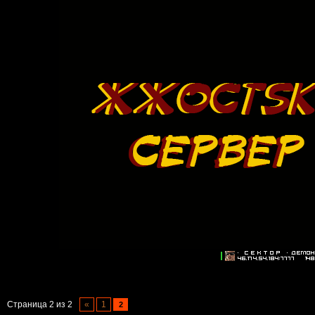
Страница
2
из
2
«
1
2