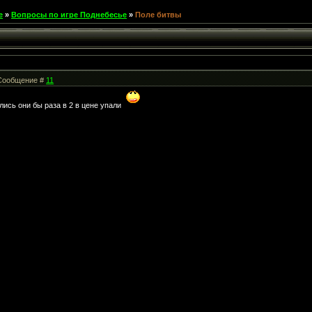
е
»
Вопросы по игре Поднебесье
»
Поле битвы
| Сообщение #
11
лись они бы раза в 2 в цене упали