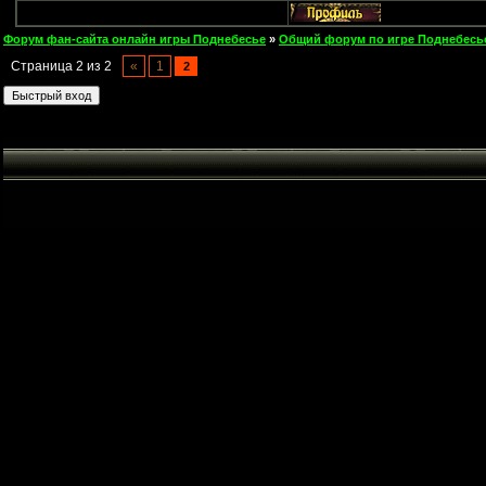
Форум фан-сайта онлайн игры Поднебесье
»
Общий форум по игре Поднебесь
Страница
2
из
2
«
1
2