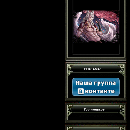
РЕКЛАМА:
Горяченькое