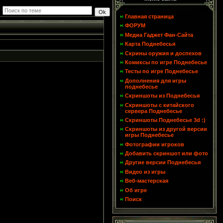
Главная страница
ФОРУМ
Медиа Гаджет Фан-Сайта
Карта Поднебесья
Скрины оружия и доспехов
Комиксы по игре Поднебесье
Тесты по игре Поднебесье
Дополнения для игры
поднебесье
Скриншоты из Поднебесья
Скриншоты с китайского
сервера Поднебесье
Скриншоты Поднебесье 3d :)
Скриншоты из другой версии
игры Поднебесье
Фотографии игроков
Добавить скриншот или фото
Другие версии Поднебесья
Видео из игры
Веб-мастерская
Об игре
Поиск