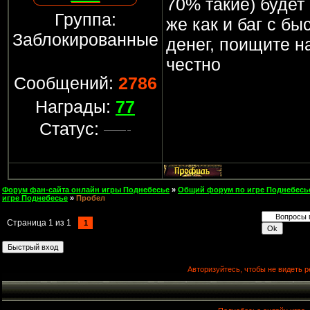
70% такие) будет
Группа:
же как и баг с б
Заблокированные
денег, поищите н
честно
Сообщений:
2786
Награды:
77
Статус:
Форум фан-сайта онлайн игры Поднебесье
»
Общий форум по игре Поднебесь
игре Поднебесье
»
Пробел
Страница
1
из
1
1
Авторизуйтесь, чтобы не видеть р