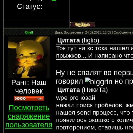
Статус:
Chell
Дата: Воскресенье, 24.02.2013, 12:55 | Сообщение
Цитата
(
figlio
)
Ток тут на кс тока нашёл 
прыжков... И написано чт
Ну не спалят во первы
говорил
но пр
Ранг: Наш
Цитата
(
НикиТа
)
человек
wpe pro юзай
нажал поиск пробелов, жм
Посмотреть
нашел send процесс, что 
снаряжение
появилось окошко с колич
пользователя
повторением, ставишь не