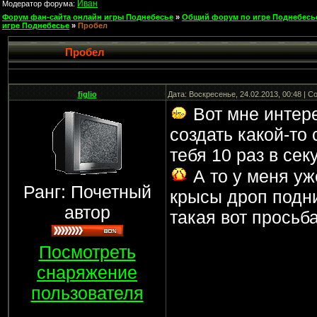
Иван
Модератор форума:
Форум фан-сайта онлайн игры Поднебесье
»
Общий форум по игре Поднебесь
игре Поднебесье
»
Пробел
Пробел
figlio
Дата: Воскресенье, 24.02.2013, 00:48 | 
Вот мне интере
создать какой-то 
тебя 10 раз в се
А то у меня уж
Ранг: Почетный
крысы дроп подни
автор
такая вот просьба
Посмотреть
снаряжение
пользователя