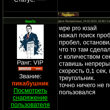
НикиТа
Дата: Воскресенье, 24.02.2013, 10:58 | 
wpe pro юзай
нажал поиск проб
пробел, останови
что то там сдела
с количеством се
Ранг: VIP
ставишь непреры
скорость 0,1 сек
Звание:
треугольник.
пикабушник
точно ничего не 
Посмотреть
пользовался
снаряжение
пользователя