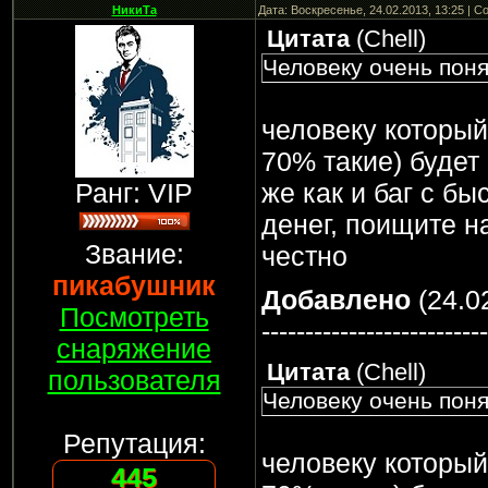
НикиТа
Дата: Воскресенье, 24.02.2013, 13:25 | 
Цитата
(
Chell
)
Человеку очень поня
человеку который
70% такие) будет
Ранг: VIP
же как и баг с б
денег, поищите н
Звание:
честно
пикабушник
Добавлено
(24.02
Посмотреть
--------------------------
снаряжение
Цитата
(
Chell
)
пользователя
Человеку очень поня
Репутация:
человеку который
445