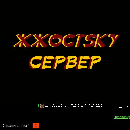
Правила 
Страница
1
из
1
1