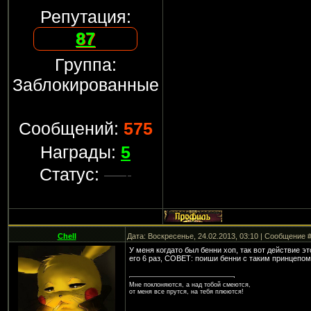
Репутация:
87
Группа:
Заблокированные
Сообщений:
575
Награды:
5
Статус:
Chell
Дата: Воскресенье, 24.02.2013, 03:10 | Сообщение 
У меня когдато был бенни хоп, так вот действие э
его 6 раз, СОВЕТ: поиши бенни с таким принцепом
Мне поклоняются, а над тобой смеются,
от меня все прутся, на тебя плюются!