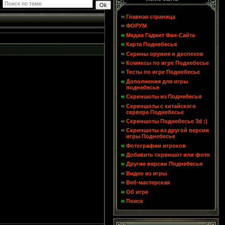
Главная страница
ФОРУМ
Медиа Гаджет Фан-Сайта
Карта Поднебесья
Скрины оружия и доспехов
Комиксы по игре Поднебесье
Тесты по игре Поднебесье
Дополнения для игры
поднебесье
Скриншоты из Поднебесья
Скриншоты с китайского
сервера Поднебесье
Скриншоты Поднебесье 3d :)
Скриншоты из другой версии
игры Поднебесье
Фотографии игроков
Добавить скриншот или фото
Другие версии Поднебесья
Видео из игры
Веб-мастерская
Об игре
Поиск