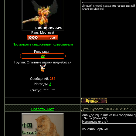
Лучший способ сохранить своих друзей -
(Уилсон Мизнер)
Ранг: Местный
Посмотреть снаряжение пользователя
Репутация:
22
Группа: Опытные игроки поднебесья
Сообщений:
234
Награды:
3
Статус:
Поглать_Котэ
Дата: Суббота, 30.06.2012, 15:17 
она уде 2дня висит мы говорили пр
Quote
(
Mister777
)
Нормально ли это?
конечно норм =0