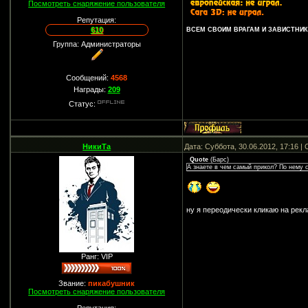
Посмотреть снаряжение пользователя
Репутация:
610
ВСЕМ СВОИМ ВРАГАМ И ЗАВИСТНИКА
Группа: Администраторы
Сообщений:
4568
Награды:
209
Статус:
НикиТа
Дата: Суббота, 30.06.2012, 17:16 
Quote
(
Барс
)
А знаете в чем самый прикол? По нему с
ну я переодически кликаю на рекл
Ранг: VIP
Звание:
пикабушник
Посмотреть снаряжение пользователя