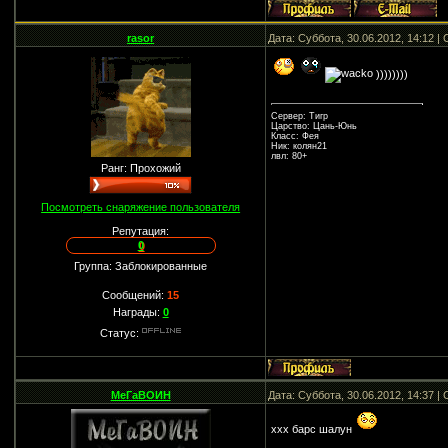
rasor
Дата: Суббота, 30.06.2012, 14:12 
))))))))
Сервер: Тигр
Царство: Цань-Юнь
Класс: Фея
Ник: колян21
лвл: 80+
Ранг: Прохожий
Посмотреть снаряжение пользователя
Репутация:
0
Группа: Заблокированные
Сообщений:
15
Награды:
0
Статус:
МеГаВОИН
Дата: Суббота, 30.06.2012, 14:37 
ххх барс шалун