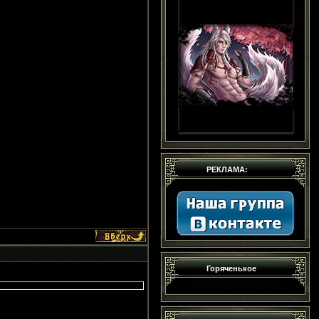
РЕКЛАМА:
Горяченькое