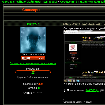
Форум фан-сайта онлайн игры Поднебесье
»
Сообщения от администрации сай
Спонсоры
Mister777
Дата: Суббота, 30.06.2012, 12:57 
Сегодня лазия по форуму, в одной
Ранг: Наш человек
Посмотреть снаряжение пользователя
Репутация:
37
Группа: Заблокированные
И у меня в связи с этим созрел в
Сообщений:
320
Награды:
8
Прикрепления:
9448593.jpg
(326
Статус:
Остановите Землю, я сойду.