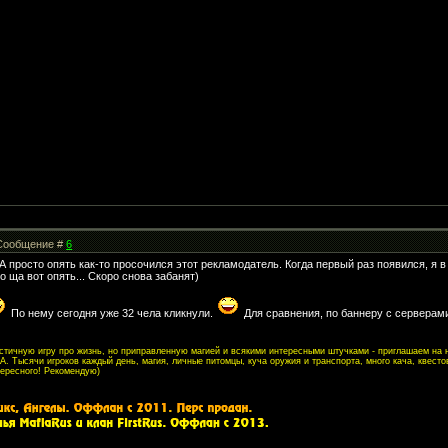
| Сообщение #
6
т. А просто опять как-то просочился этот рекламодатель. Когда первый раз появился, я 
о ща вот опять... Скоро снова забанят)
По нему сегодня уже 32 чела кликнули.
Для сравнения, по баннеру с серверами
листичную игру про жизнь, но приправленную магией и всякими интересными штучками - приглашаем на
. Тысячи игроков каждый день, магия, личные питомцы, куча оружия и транспорта, много кача, квесто
тересного! Рекомендую)