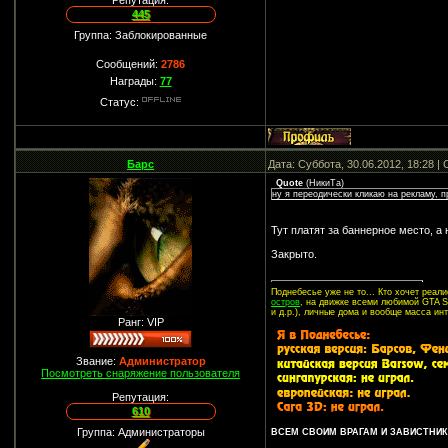
Репутация:
445
Группа: Заблокированные
Сообщений:
2786
Награды:
77
Статус:
Барс
Дата: Суббота, 30.06.2012, 18:28 
Quote
(
НикиТа
)
ну я переодически кликаю на рекламу, пр
Тут платят за баннерное место, а 
Закрыто.
Поднебесье уже не то... Кто хочет реа
остров
, на движке всеми любимой GTA SA
и д.р.), личные дома и вообще масса ин
Ранг: VIP
Звание:
Администратор
Посмотреть снаряжение пользователя
Репутация:
610
Группа: Администраторы
ВСЕМ СВОИМ ВРАГАМ И ЗАВИСТНИКА