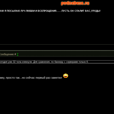
М Я ПОСЫЛАЮ ЛУЧ ЛЮБВИ И ВСЕПРОЩЕНИЯ.......ПУСТЬ ОН СПАЛИТ ВАС,УРОДЫ!
| Сообщение #
7
егодня уже 32 чела кликнули. Для сравнения, по баннеру с серверами только 6.
аму, просто так...но сейчас первый раз заметил