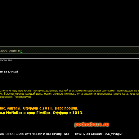
| Сообщение #
8
осто так..
не за клики)
листичную игру про жизнь, но приправленную магией и всякими интересными штучками - приглашаем на
. Тысячи игроков каждый день, магия, личные питомцы, куча оружия и транспорта, много кача, квесто
тересного! Рекомендую)
М Я ПОСЫЛАЮ ЛУЧ ЛЮБВИ И ВСЕПРОЩЕНИЯ.......ПУСТЬ ОН СПАЛИТ ВАС,УРОДЫ!