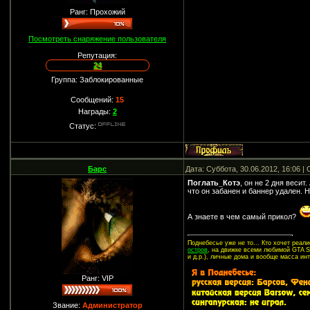
Ранг: Прохожий
Посмотреть снаряжение пользователя
Репутация:
24
Группа: Заблокированные
Сообщений:
15
Награды:
2
Статус:
Барс
Дата: Суббота, 30.06.2012, 16:06 
Поглать_Котэ
, он не 2 дня веси
что он забанен и баннер удален. Н
А знаете в чем самый прикол?
Поднебесье уже не то... Кто хочет реа
остров
, на движке всеми любимой GTA SA
и д.р.), личные дома и вообще масса ин
Ранг: VIP
Звание:
Администратор