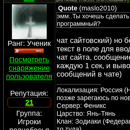
Mecker
Дата: Пятница, 17.08.2012, 19:35 | Сообщение #
4
Quote
(
maslo2010
)
эмм..Ты хочешь сделать 
программный?
чат сайтовский) но б
Ранг: Ученик
текст в поле для вво
чат сайта, сообщени
Посмотреть
каждую 1 сек, и выв
снаряжение
сообщений в чате)
пользователя
Локализация: Россия (Н
Репутация:
позже зарегаюсь по но
21
Сервер: Феникс
Группа:
Царство: Янь-Тянь
Игроки
Клан: Зодиаки (Федерац
то туда)