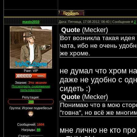
maslo2010
Дата: Пятница, 17.08.2012, 06:40 | Сообщение #
2
Quote
(
Mecker
)
Вот возникла такая иде
чата, ибо не очень удобн
же хроме.
не думал что хром на
Ранг: VIP
даже не удобно с одн
Звание:
Это звание
сидеть :)
Посмотреть снаряжение
пользователя
Quote
(
Mecker
)
Репутация:
388
Понимаю что в мою стор
Группа: Игроки поднебесья
"говна", но всё же многи
Сообщений:
1604
мне лично не кто про
Награды:
88
Статус: