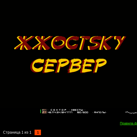
Правила 
Страница
1
из
1
1