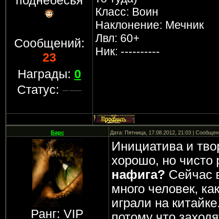
поднебесья
Класс: Воин
Наклонение: Мечник
Лвл: 60+
Сообщений:
Ник: ----------
23
Награды:
0
Статус:
Барс
Дата: Пятница, 17.08.2012, 21:03 | Сообще
Инициатива и твор
хорошо, но чисто 
нафига?
Сейчас в
много человек, ка
играли на китайке
Ранг: VIP
потому что заходя