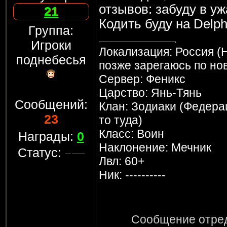
отзывов: забуду в у
21
Кодить буду на Delph
Группа:
Игроки
Локализация: Россия (Н
поднебесья
позже зарегаюсь по но
Сервер: Феникс
Царство: Янь-Тянь
Сообщений:
Клан: Зодиаки (Федерац
23
то туда)
Класс: Воин
Награды:
0
Наклонение: Мечник
Статус:
Лвл: 60+
Ник: ----------
Сообщение отре