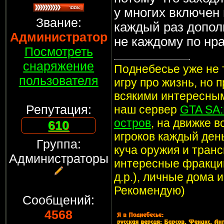
у многих включен 
Звание:
каждый раз дополн
Администратор
не каждому по нра
Посмотреть
снаряжение
Поднебесье уже не т
пользователя
игру про жизнь, но 
всякими интересным
Репутация:
наш сервер
GTA SA
остров
, на движке 
610
игроков каждый ден
Группа:
куча оружия и транс
Администраторы
интересные фракции
д.р.), личные дома 
Рекомендую)
Сообщений:
4568