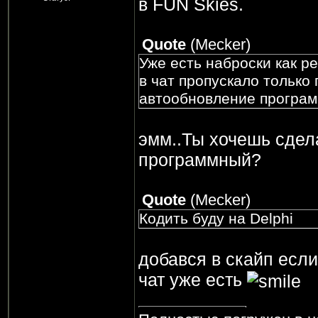
в FUN Skies.
Quote
(
Mecker
)
Уже есть наброски как р
в чат пропускало только
автообновление програм
эмм..Ты хочешь сдела
программный?
Quote
(
Mecker
)
Кодить буду на Delphi
добався в скайп если
чат уже есть