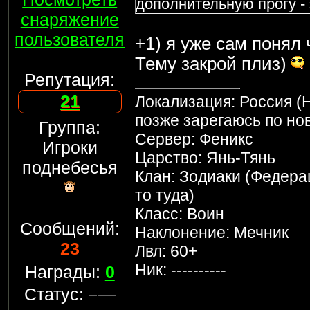
дополнительную прогу - 
снаряжение
пользователя
+1) я уже сам понял
Тему закрой плиз)
Репутация:
21
Локализация: Россия (Н
позже зарегаюсь по но
Группа:
Сервер: Феникс
Игроки
Царство: Янь-Тянь
поднебесья
Клан: Зодиаки (Федерац
то туда)
Класс: Воин
Сообщений:
Наклонение: Мечник
23
Лвл: 60+
Ник: ----------
Награды:
0
Статус: