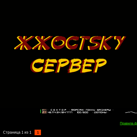
Правила 
Страница
1
из
1
1