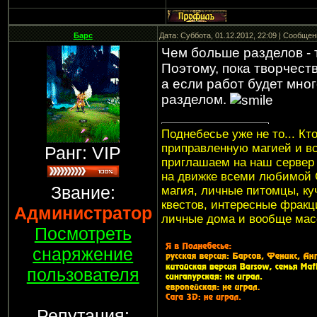
Барс
Дата: Суббота, 01.12.2012, 22:09 | Сообще
Чем больше разделов - 
Поэтому, пока творчест
а если работ будет мно
разделом.
Поднебесье уже не то... Кт
приправленную магией и в
Ранг: VIP
приглашаем на наш серве
на движке всеми любимой G
Звание:
магия, личные питомцы, куч
квестов, интересные фракци
Администратор
личные дома и вообще мас
Посмотреть
снаряжение
пользователя
Репутация: