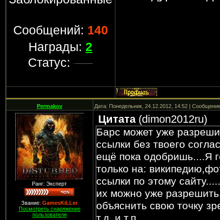
Сообщений:
140
Награды:
2
Статус:
Permakov
Дата: Понедельник, 24.12.2012, 14:52 | Сообщени
Цитата
(
dimon2012ru
)
Барс может уже разреши
ссылки без твоего соглас
ещё пока одобришь....Я г
только на: википедию,фото
ссылки по этому сайту..
Ранг: Эксперт
их можно уже разрешить.
Звание:
GamesKiLLer
объяснить свою точку зре
Посмотреть снаряжение
пользователя
т.д. и т.п.