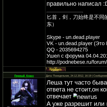
правильно написал :
匕首，剑，刀始终是不同
东）
Skype - un.dead.player
VK - un.dead.player (Это 
QQ - 2035694275
Ушел с форума 04.04.20
http://podnebese.ru/forum
Первый_Класс
Дата: Понедельник, 24.12.2012, 16:19 | Сообщени
Леша тут часто бывае
ответа не стоит,он к
отвечает
А уже разрешит или 