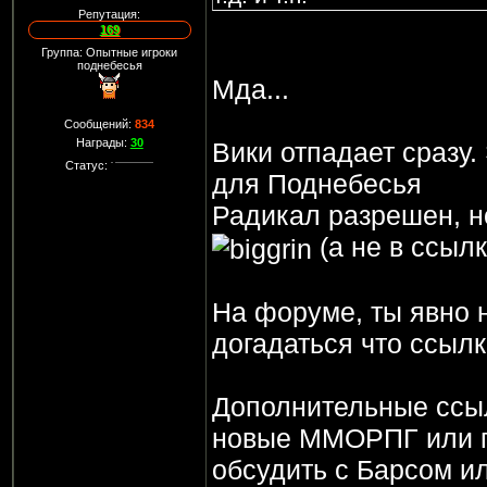
Репутация:
169
Группа: Опытные игроки
поднебесья
Мда...
Сообщений:
834
Награды:
30
Вики отпадает сразу.
Статус:
для Поднебесья
Радикал разрешен, но
(а не в ссылк
На форуме, ты явно н
догадаться что ссы
Дополнительные ссы
новые ММОРПГ или п
обсудить с Барсом ил