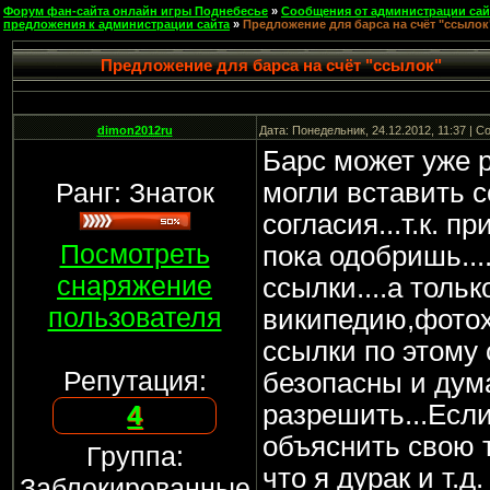
Форум фан-сайта онлайн игры Поднебесье
»
Сообщения от администрации сай
предложения к администрации сайта
»
Предложение для барса на счёт "ссылок
Предложение для барса на счёт "ссылок"
dimon2012ru
Дата: Понедельник, 24.12.2012, 11:37 | 
Барс может уже 
Ранг: Знаток
могли вставить с
согласия...т.к. п
Посмотреть
пока одобришь...
снаряжение
ссылки....а тольк
пользователя
википедию,фотохос
ссылки по этому 
Репутация:
безопасны и дум
4
разрешить...Если
объяснить свою т
Группа:
что я дурак и т.д. 
Заблокированные