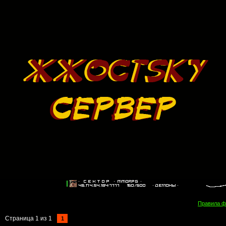
Правила 
Страница
1
из
1
1