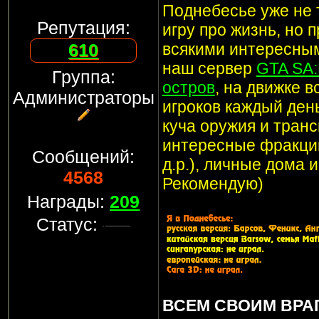
Поднебесье уже не т
Репутация:
игру про жизнь, но 
всякими интересным
610
наш сервер
GTA SA
Группа:
остров
, на движке 
Администраторы
игроков каждый ден
куча оружия и транс
интересные фракции
Сообщений:
д.р.), личные дома 
4568
Рекомендую)
Награды:
209
Статус:
ВСЕМ СВОИМ ВРА