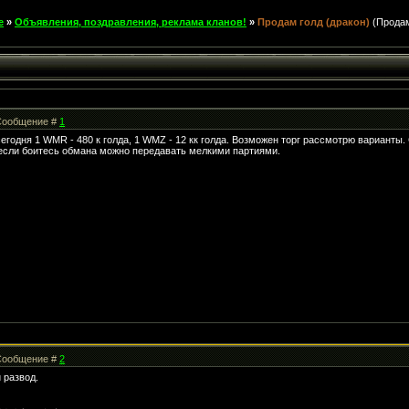
е
»
Объявления, поздравления, реклама кланов!
»
Продам голд (дракон)
(Прода
| Сообщение #
1
сегодня 1 WMR - 480 к голда, 1 WMZ - 12 кк голда. Возможен торг рассмотрю варианты.
если боитесь обмана можно передавать мелкими партиями.
| Сообщение #
2
 развод.