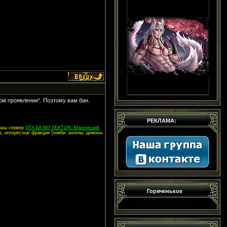
бом проявлении". Поэтому вам бан.
РЕКЛАМА:
 наш сервер
GTA SA:MP SEKTOR: Магический
в, интересные фракции (зомби, ангелы, демоны
Горяченькое