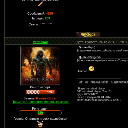
Сообщений:
4568
Награды:
209
Статус:
Permakov
Дата: Суббота, 24.12.2011, 16:20 
Quote
(
Барс
)
в правилах нашего сайта есть такой пун
Quote
(
SSergeiVl
)
Итак с какого перепуга ставишь -2 реп
Такого
匕首，剑，刀始终是不同的，但他的本质并
Ранг: Эксперт
Skype - un.dead.player
VK - un.dead.player (Это ID)
QQ - 2035694275
Ушел с форума 04.04.2014
Звание:
GamesKiLLer
http://podnebese.ru/forum/10-4285-1
Посмотреть снаряжение пользователя
Репутация:
169
Группа: Опытные игроки поднебесья