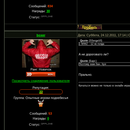
Сообщений:
834
Награды:
30
Статус:
boxer
Дата: Суббота, 24.12.2011, 17:14 
Quote
(
SSergeiVl
)
1 WMZ - 12 кк голда
А не дороговато ли?
Quote
(
Барс
)
Поэтому вам бан. bye
Ранг: Новичок
Прально.
Посмотреть снаряжение пользователя
Качаться можно не только в онлайн игра
Репутация:
22
Группа: Опытные игроки поднебесья
Сообщений:
53
Награды:
0
Статус: