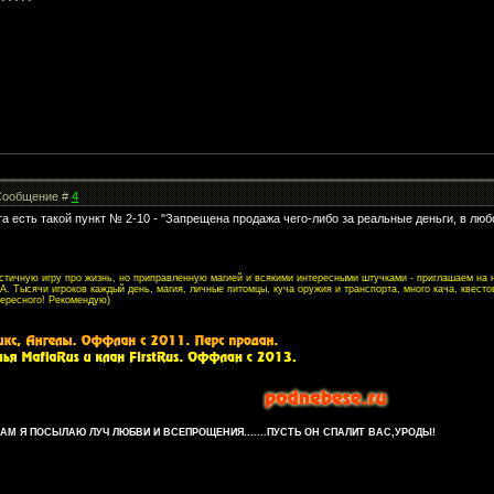
| Сообщение #
4
та есть такой пункт № 2-10 - "Запрещена продажа чего-либо за реальные деньги, в лю
листичную игру про жизнь, но приправленную магией и всякими интересными штучками - приглашаем на
. Тысячи игроков каждый день, магия, личные питомцы, куча оружия и транспорта, много кача, квесто
тересного! Рекомендую)
М Я ПОСЫЛАЮ ЛУЧ ЛЮБВИ И ВСЕПРОЩЕНИЯ.......ПУСТЬ ОН СПАЛИТ ВАС,УРОДЫ!