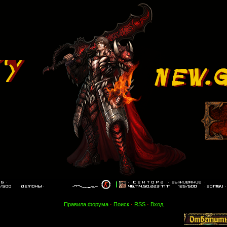
Правила форума
·
Поиск
·
RSS
·
Вход