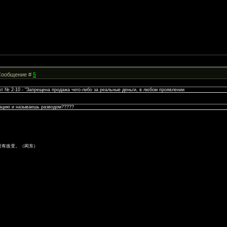
| Сообщение #
5
кт № 2-10 - "Запрещена продажа чего-либо за реальные деньги, в любом проявлении
утацию и называешь разводом?????
没有改变。（闳东）