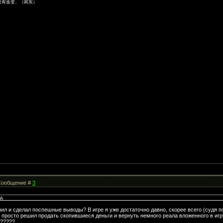
没有改变。（闳东）
| Сообщение #
3
д.
шил и сделал поспешные выводы? В игре я уже достаточно давно, скорее всего (судя п
, просто решил продать скопившиеся деньги и вернуть немного реала вложенного в игру
м?????