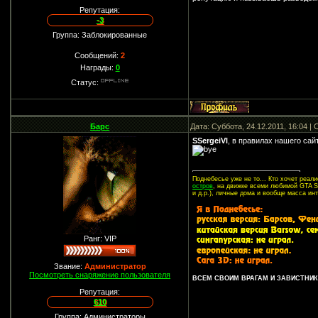
Репутация:
-3
Группа: Заблокированные
Сообщений:
2
Награды:
0
Статус:
Барс
Дата: Суббота, 24.12.2011, 16:04 
SSergeiVl
, в правилах нашего сай
Поднебесье уже не то... Кто хочет реа
остров
, на движке всеми любимой GTA SA
и д.р.), личные дома и вообще масса ин
Ранг: VIP
Звание:
Администратор
Посмотреть снаряжение пользователя
ВСЕМ СВОИМ ВРАГАМ И ЗАВИСТНИКА
Репутация:
610
Группа: Администраторы