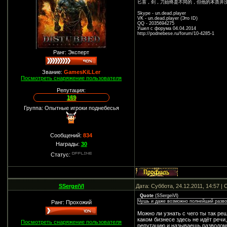
匕首，剑，刀始终是不同的，但他的本质并
Skype - un.dead.player
VK - un.dead.player (Это ID)
QQ - 2035694275
Ушел с форума 04.04.2014
http://podnebese.ru/forum/10-4285-1
Ранг: Эксперт
Звание:
GamesKiLLer
Посмотреть снаряжение пользователя
Репутация:
169
Группа: Опытные игроки поднебесья
Сообщений:
834
Награды:
30
Статус:
SSergeiVl
Дата: Суббота, 24.12.2011, 14:57 
Quote
(
SSergeiVl
)
Чушь и даже возможно полнейший разво
Ранг: Прохожий
Можно ли узнать с чего ты так ре
каком бизнесе здесь не идёт речи
Посмотреть снаряжение пользователя
репутацию и называешь разводо