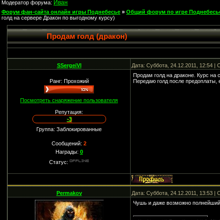
Иван
Модератор форума:
Форум фан-сайта онлайн игры Поднебесье
»
Общий форум по игре Поднебесь
голд на сервере Дракон по выгодному курсу)
Продам голд (дракон)
SSergeiVl
Дата: Суббота, 24.12.2011, 12:54 
Продам голд на драконе. Курс на 
Ранг: Прохожий
Передаю голд после предоплаты, 
Посмотреть снаряжение пользователя
Репутация:
-3
Группа: Заблокированные
Сообщений:
2
Награды:
0
Статус:
Permakov
Дата: Суббота, 24.12.2011, 13:53 
Чушь и даже возможно полнейший