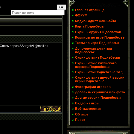
м
Главная страница
ФОРУМ
Медиа Гаджет Фан-Сайта
Карта Поднебесья
Скрины оружия и доспехов
Комиксы по игре Поднебесье
Тесты по игре Поднебесье
 Связь через SSergeiVL@mail.ru.
Дополнения для игры
поднебесье
Скриншоты из Поднебесья
Скриншоты с китайского
сервера Поднебесье
Скриншоты Поднебесье 3d :)
Скриншоты из другой версии
игры Поднебесье
Фотографии игроков
Добавить скриншот или фото
Другие версии Поднебесья
Видео из игры
Веб-мастерская
Об игре
Поиск