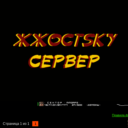
Правила 
Страница
1
из
1
1