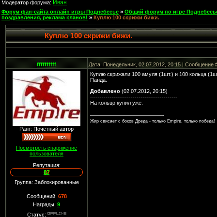
Иван
Модератор форума:
Форум фан-сайта онлайн игры Поднебесье
»
Общий форум по игре Поднебесь
поздравления, реклама кланов!
»
Куплю 100 скрижи бижи.
Куплю 100 скрижи бижи.
ffffffffff
Дата: Понедельник, 02.07.2012, 20:15 | Сообщение 
Куплю скрижали 100 амуля (1шт.) и 100 кольца (1ш
Панда.
Добавлено
(02.07.2012, 20:15)
---------------------------------------------
На кольцо купил уже.
Жир свисает с боков Дреда - только Empire, только победа!
Ранг: Почетный автор
Посмотреть снаряжение
пользователя
Репутация:
87
Группа: Заблокированные
Сообщений:
678
Награды:
9
Статус: