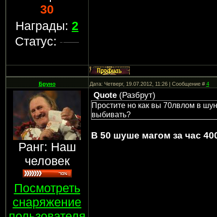
30
Награды:
2
Статус:
Бруно
Дата: Четверг, 19.07.2012, 11:26 | Сообщение #
4
Quote
(
Разбрут
)
Простите но как вы 70лвлом в шун
выбивать?
В 50 шуше магом за час 40
Ранг: Наш
человек
Посмотреть
снаряжение
пользователя