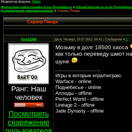
Иван
Модератор форума:
Форум фан-сайта онлайн игры Поднебесье
»
Общий форум по игре Поднебесь
поздравления, реклама кланов!
»
Сервер Панда
Сервер Панда
Yura12345
Дата: Четверг, 19.07.2012, 00:41 | Сообщение #
1
Мозьму в долг 18500 хаоса
как только переведу шмот на
шуне
Игры в которые играл\играю.
Warface - online
Ранг: Наш
Поднебесье - online
Аллоды - offline
человек
Perfect World - offline
Lineage 2 - offline
Jade Dynasty - offline
Посмотреть
снаряжение
пользователя