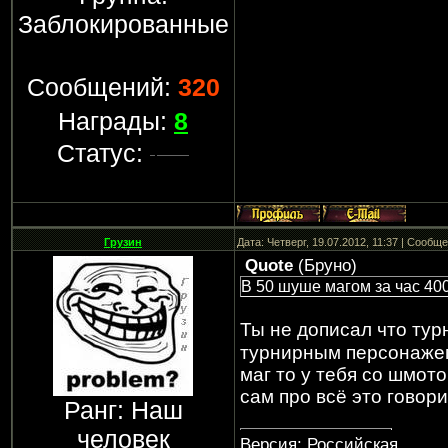
Заблокированные
Сообщений:
320
Награды:
8
Статус:
Грузин
Дата: Четверг, 19.07.2012, 11:37 | Сообщ
Quote
(
Бруно
)
В 50 шуше магом за час 400
Ты не дописал что ту
турнирным персонажем
маг то у тебя со шмото
сам про всё это говори
Ранг: Наш
человек
Версия: Российская