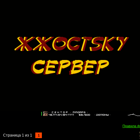
Правила 
Страница
1
из
1
1