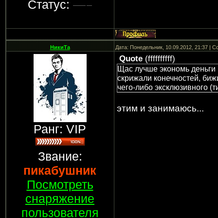
Статус:
НикиТа
Дата: Понедельник, 10.09.2012, 21:37 | 
Quote
(
ffffffffff
)
Щас лучше экономь деньги 
скрижали конечностей, бижи 
чего-либо эксклюзивного (т
этим и занимаюсь...
Ранг: VIP
Звание:
пикабушник
Посмотреть
снаряжение
пользователя