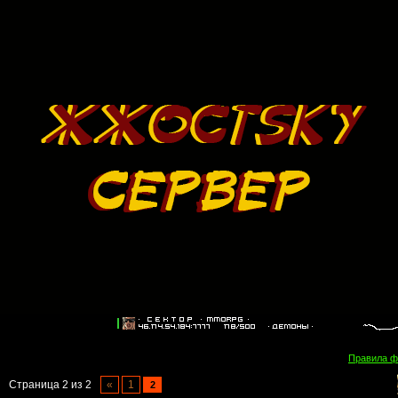
Правила 
Страница
2
из
2
«
1
2