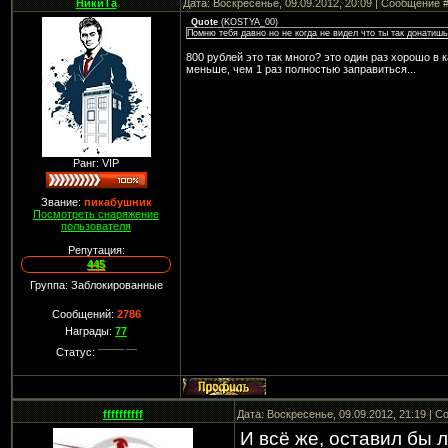
НикиТа
Дата: Воскресенье, 09.09.2012, 20:09 | Сообщение 
Quote
(
KOSTYA_00
)
Помню тебя давно но не когда не видел что ты так донатишь
800 рублей это так много? это один раз хорошо в 
меньше, чем 1 раз полностью заправиться...
Ранг: VIP
Звание:
пикабушник
Посмотреть снаряжение
пользователя
Репутация:
445
Группа: Заблокированные
Сообщений:
2786
Награды:
77
Статус:
ffffffffff
Дата: Воскресенье, 09.09.2012, 21:19 | 
И всё же, оставил бы 