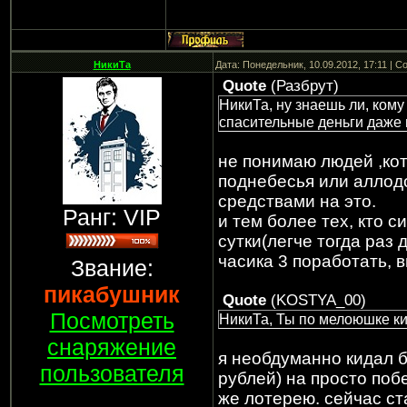
НикиТа
Дата: Понедельник, 10.09.2012, 17:11 | 
Quote
(
Разбрут
)
НикиТа, ну знаешь ли, кому
спасительные деньги даже 
не понимаю людей ,кот
поднебесья или аллодо
средствами на это.
Ранг: VIP
и тем более тех, кто си
сутки(легче тогда раз 
часика 3 поработать, 
Звание:
пикабушник
Quote
(
KOSTYA_00
)
Посмотреть
НикиТа, Ты по мелоюшке к
снаряжение
я необдуманно кидал 
пользователя
рублей) на просто побе
же лотерею. сейчас ст