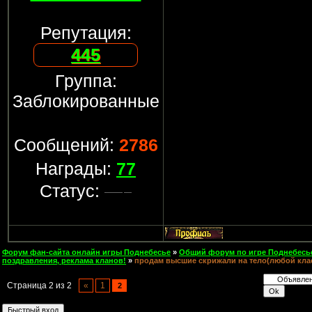
Репутация:
445
Группа:
Заблокированные
Сообщений:
2786
Награды:
77
Статус:
Форум фан-сайта онлайн игры Поднебесье
»
Общий форум по игре Поднебесь
поздравления, реклама кланов!
»
продам высшие скрижали на тело(любой клас
Страница
2
из
2
«
1
2