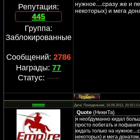
нужное....сразу же и 
Репутация:
некоторых) и мега дон
445
Группа:
Заблокированные
Сообщений:
2786
Награды:
77
Статус:
ffffffffff
Дата: Понедельник, 10.09.2012, 20:10 | 
Quote
(
НикиТа
)
я необдуманно кидал больш
просто побегать и пофанить
кидать только на нужное...
некоторых) и мега донатом