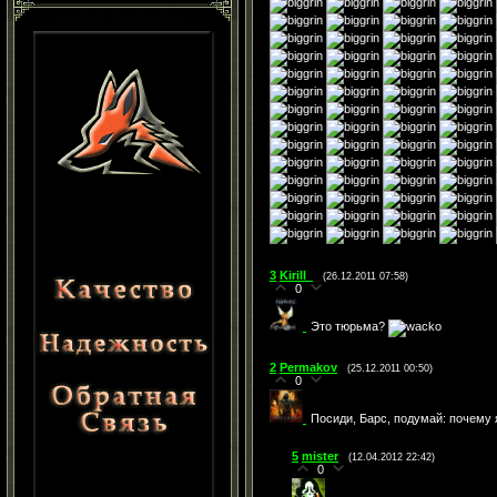
3
Kirill_
(26.12.2011 07:58)
0
Это тюрьма?
2
Permakov
(25.12.2011 00:50)
0
Посиди, Барс, подумай: почему 
5
mister
(12.04.2012 22:42)
0