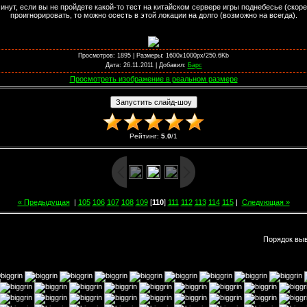
инут, если вы не пройдете какой-то тест на китайском сервере игры поднебесье (скорей
проигнорировать, то можно осесть в этой локации на долго (возможно на всегда).
Просмотров
: 1895 |
Размеры
: 1600x1000px/250.6Kb
Дата
: 26.11.2011 |
Добавил
:
Барс
Просмотреть изображение в реальном размере
Рейтинг
:
5.0
/
1
« Предыдущая
|
105
106
107
108
109
[
110
]
111
112
113
114
115
|
Следующая »
Порядок вы