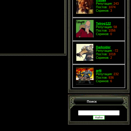
Репутация:
243
Постов:
1074
Скринов:
3
Telrog122
Репутация:
58
Постов:
1056
Скринов:
0
Darksider
Репутация:
-72
Постов:
1018
Скринов:
2
ar4i
Репутация:
232
Постов:
936
Скринов:
6
Поиск