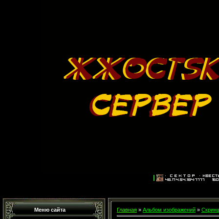
Меню сайта
Главная
»
Альбом изображений
»
Скринш