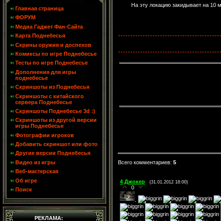
На эту локацию закидывает на 10 м
Главная страница
ФОРУМ
Медиа Гаджет Фан-Сайта
Карта Поднебесья
Скрины оружия и доспехов
Комиксы по игре Поднебесье
Тесты по игре Поднебесье
Дополнения для игры
поднебесье
Скриншоты из Поднебесья
Скриншоты с китайского
сервера Поднебесье
Скриншоты Поднебесье 3d :)
Скриншоты из другой версии
игры Поднебесье
Фотографии игроков
Добавить скриншот или фото
Другие версии Поднебесья
Видео из игры
Всего комментариев
:
5
Веб-мастерская
Об игре
4
Джокер
(31.01.2012 18:00)
0
Поиск
РЕКЛАМА: