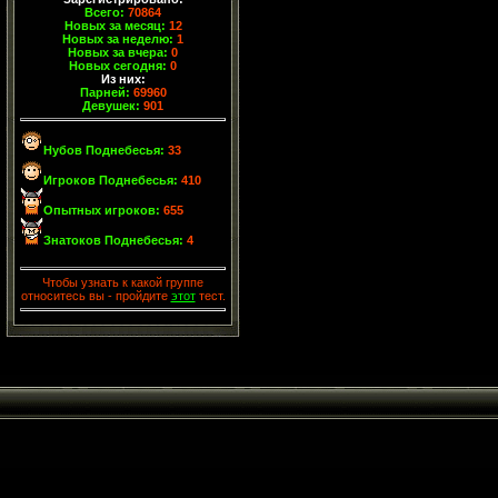
Всего:
70864
Новых за месяц:
12
Новых за неделю:
1
Новых за вчера:
0
Новых сегодня:
0
Из них:
Парней:
69960
Девушек:
901
Нубов Поднебесья:
33
Игроков Поднебесья:
410
Опытных игроков:
655
Знатоков Поднебесья:
4
Чтобы узнать к какой группе
относитесь вы - пройдите
этот
тест.