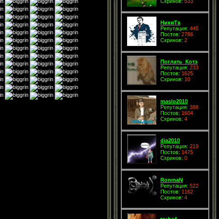
Скринов:
533
НикиТа
Репутация:
445
Постов:
2786
Скринов:
2
Поглать_Котэ
Репутация:
233
Постов:
1625
Скринов:
10
maslo2010
Репутация:
388
Постов:
1604
Скринов:
4
dia2010
Репутация:
219
Постов:
1475
Скринов:
0
RonmaN
Репутация:
522
Постов:
1162
Скринов:
4
truba4