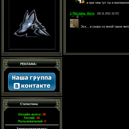
а при чем тут ты и математ
1
Поглать_Котэ
(30.11.2011 10:37)
0
Эхх... и скоро со мной такое же
РЕКЛАМА:
Статистика
Онлайн всего:
38
Гостей:
38
Пользователей:
0
Зарегистрировано: