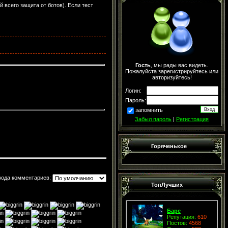
 всего защита от ботов). Если тест
Гость
, мы рады вас видеть.
Пожалуйста зарегистрируйтесь или
авторизуйтесь!
Логин:
Пароль:
запомнить
Забыл пароль
|
Регистрация
Горяченькое
вода комментариев:
ТопЛучших
Барс
Репутация:
610
Постов:
4568