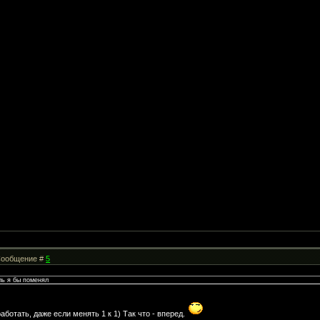
| Сообщение #
5
аль я бы поменял
ботать, даже если менять 1 к 1) Так что - вперед.