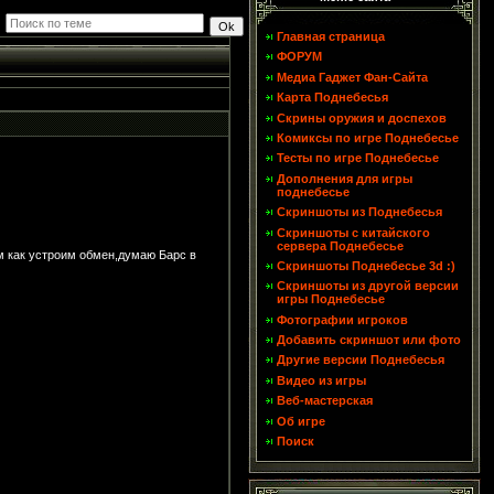
Главная страница
ФОРУМ
Медиа Гаджет Фан-Сайта
Карта Поднебесья
Скрины оружия и доспехов
Комиксы по игре Поднебесье
Тесты по игре Поднебесье
Дополнения для игры
поднебесье
Скриншоты из Поднебесья
Скриншоты с китайского
сервера Поднебесье
им как устроим обмен,думаю Барс в
Скриншоты Поднебесье 3d :)
Скриншоты из другой версии
игры Поднебесье
Фотографии игроков
Добавить скриншот или фото
Другие версии Поднебесья
Видео из игры
Веб-мастерская
Об игре
Поиск