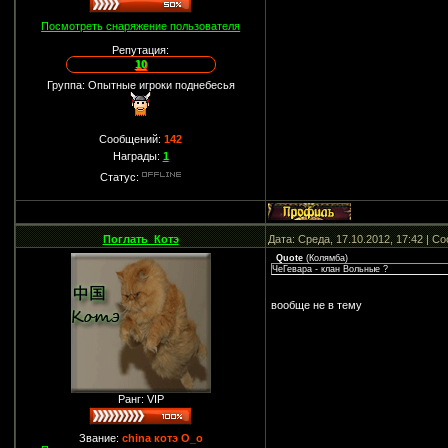
Посмотреть снаряжение пользователя
Репутация:
10
Группа: Опытные игроки поднебесья
Сообщений:
142
Награды:
1
Статус:
Поглать_Котэ
Дата: Среда, 17.10.2012, 17:42 | 
Quote
(
Колямба
)
ЧеГевара - клан Вольные ?
вообще не в тему
Ранг: VIP
Звание:
china котэ О_о