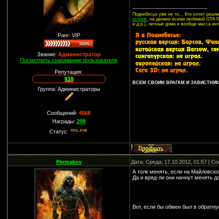
Поднебесье уже не то... Кто хочет реа
остров
, на движке всеми любимой GTA SA
и д.р.), личные дома и вообще масса ин
Ранг: VIP
Звание:
Администратор
Посмотреть снаряжение пользователя
Репутация:
610
ВСЕМ СВОИМ ВРАГАМ И ЗАВИСТНИКА
Группа: Администраторы
Сообщений:
4568
Награды:
209
Статус:
Permakov
Дата: Среда, 17.10.2012, 01:57 | 
А толк менять, если на Майловско
Да и вряд-ли они начнут менять до
Вот, если бы обмен был в обратну