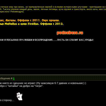
листичную игру про жизнь, но приправленную магией и всякими интересными штучками - приглашаем на
. Тысячи игроков каждый день, магия, личные питомцы, куча оружия и транспорта, много кача, квесто
тересного! Рекомендую)
М Я ПОСЫЛАЮ ЛУЧ ЛЮБВИ И ВСЕПРОЩЕНИЯ.......ПУСТЬ ОН СПАЛИТ ВАС,УРОДЫ!
Сообщение #
6
м никто из здешних не играет (Ну максимум 6-7 давних и новенькие:) )
бро с "китайки" на добро на "тигре".
ю сторону...