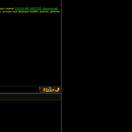
 наш сервер
GTA SA:MP SEKTOR: Магический
в, интересные фракции (зомби, ангелы, демоны