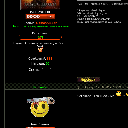
匕首，剑，刀始终是不同的，但他的本质并
Skype - un.dead.player
Ранг: Эксперт
VK - un.dead.player (Это ID)
QQ - 2035694275
Ушел с форума 04.04.2014
http://podnebese.ru/forum/10-4285-1
Звание:
GamesKiLLer
Посмотреть снаряжение пользователя
Репутация:
169
Группа: Опытные игроки поднебесья
Сообщений:
834
Награды:
30
Статус:
Колямба
Дата: Среда, 17.10.2012, 10:23 | 
ЧеГевара - клан Вольные
?
Ранг: Знаток