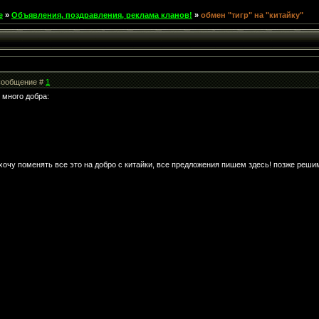
е
»
Объявления, поздравления, реклама кланов!
»
обмен "тигр" на "китайку"
| Сообщение #
1
 много добра:
 хочу поменять все это на добро с китайки, все предложения пишем здесь! позже реш