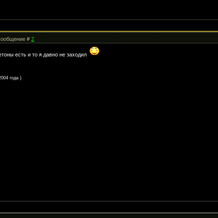
| Сообщение #
2
етоны есть и то я давно не заходил
004 года )