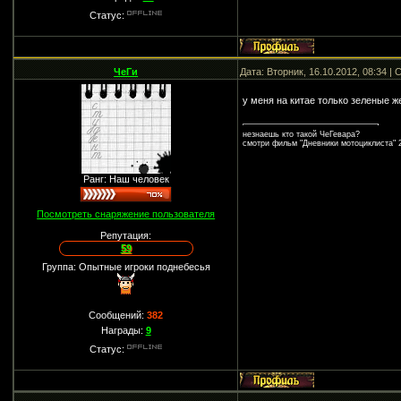
Статус:
ЧеГи
Дата: Вторник, 16.10.2012, 08:34 
у меня на китае только зеленые ж
незнаешь кто такой ЧеГевара?
смотри фильм "Дневники мотоциклиста" 2
Ранг: Наш человек
Посмотреть снаряжение пользователя
Репутация:
59
Группа: Опытные игроки поднебесья
Сообщений:
382
Награды:
9
Статус: