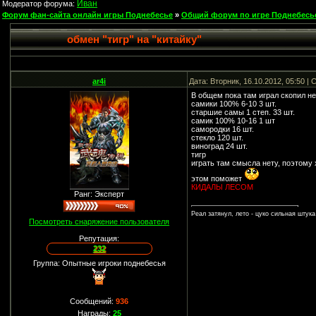
Иван
Модератор форума:
Форум фан-сайта онлайн игры Поднебесье
»
Общий форум по игре Поднебесь
обмен "тигр" на "китайку"
ar4i
Дата: Вторник, 16.10.2012, 05:50 
В общем пока там играл скопил не
самики 100% 6-10 3 шт.
старшие самы 1 степ. 33 шт.
самик 100% 10-16 1 шт
самородки 16 шт.
стекло 120 шт.
виноград 24 шт.
тигр
играть там смысла нету, поэтому
этом поможет
КИДАЛЫ ЛЕСОМ
Ранг: Эксперт
Реал затянул, лето - цуко сильная штука
Посмотреть снаряжение пользователя
Репутация:
232
Группа: Опытные игроки поднебесья
Сообщений:
936
Награды:
25