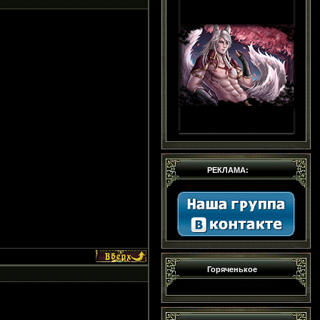
РЕКЛАМА:
Горяченькое