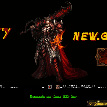
Правила форума
·
Поиск
·
RSS
·
Вход