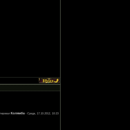
Колямба
ктировал
-
Среда, 17.10.2012, 10:23