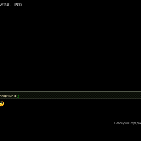
没有改变。（闳东）
Сообщение #
7
Сообщение отреда