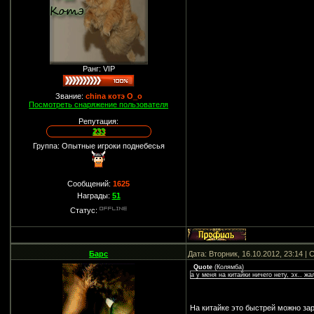
Ранг: VIP
Звание:
china котэ О_о
Посмотреть снаряжение пользователя
Репутация:
233
Группа: Опытные игроки поднебесья
Сообщений:
1625
Награды:
51
Статус:
Барс
Дата: Вторник, 16.10.2012, 23:14 
Quote
(
Колямба
)
а у меня на китайки ничего нету, эх.. ж
На китайке это быстрей можно зара