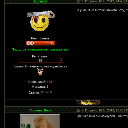
Колямба
Дата: Вторник, 16.10.2012, 14:43 
а у меня на китайки ничего нету, 
Ранг: Знаток
Посмотреть снаряжение пользователя
Репутация:
10
Группа: Опытные игроки поднебесья
Сообщений:
142
Награды:
1
Статус:
Поглать_Котэ
Дата: Вторник, 16.10.2012, 16:46 
феникс был бы махнулся... на ст