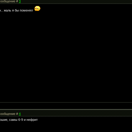
| Сообщение #
3
эх.. жаль я бы поменял
| Сообщение #
4
аршие, самы 6-9 и нефрит