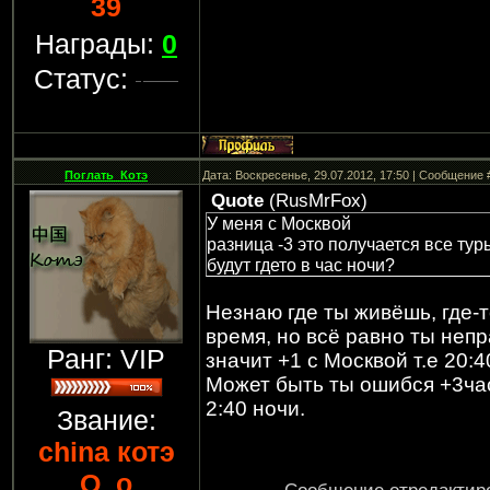
39
Награды:
0
Статус:
Поглать_Котэ
Дата: Воскресенье, 29.07.2012, 17:50 | Сообщение
Quote
(
RusMrFox
)
У меня с Москвой
разница -3 это получается все тур
будут гдето в час ночи?
Незнаю где ты живёшь, где-т
время, но всё равно ты непр
Ранг: VIP
значит +1 с Москвой т.е 20:4
Может быть ты ошибся +3часа
2:40 ночи.
Звание:
china котэ
О_о