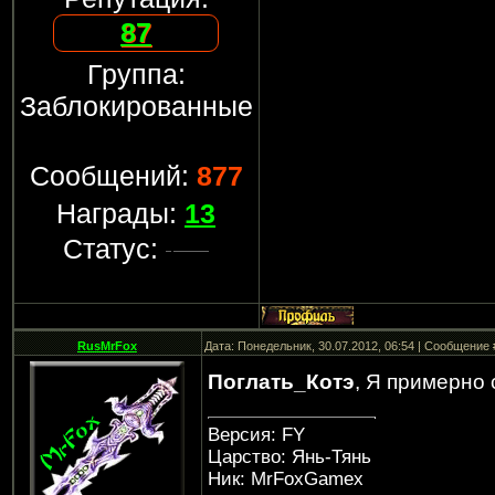
87
Группа:
Заблокированные
Сообщений:
877
Награды:
13
Статус:
RusMrFox
Дата: Понедельник, 30.07.2012, 06:54 | Сообщение
Поглать_Котэ
, Я примерно 
Версия: FY
Царство: Янь-Тянь
Ник: MrFoxGamex