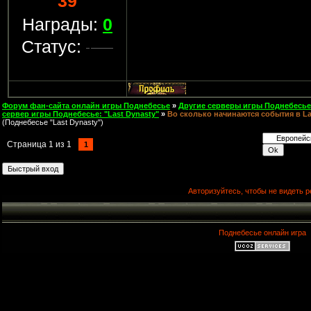
39
Награды:
0
Статус:
Форум фан-сайта онлайн игры Поднебесье
»
Другие серверы игры Поднебесье
сервер игры Поднебесье: "Last Dynasty"
»
Во сколько начинаются события в La
(Поднeбесье "Last Dynasty")
Страница
1
из
1
1
Авторизуйтесь, чтобы не видеть р
Поднебесье онлайн игра