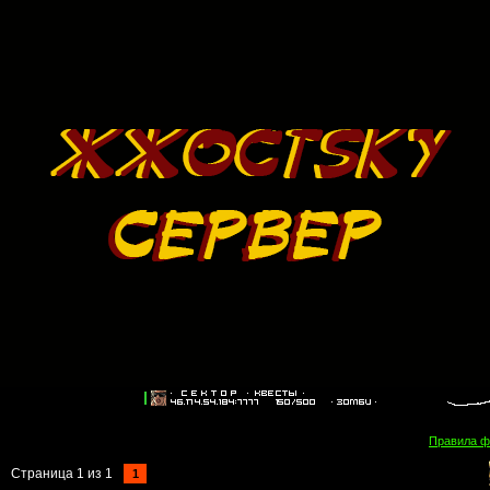
Правила 
Страница
1
из
1
1