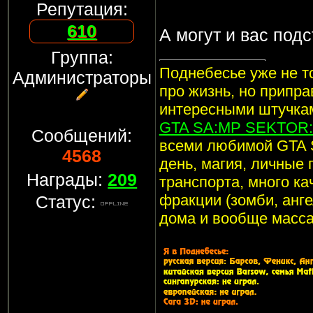
Репутация:
610
А могут и вас подс
Группа:
Поднебесье уже не то
Администраторы
про жизнь, но припр
интересными штучкам
GTA SA:MP SEKTOR: 
Сообщений:
всеми любимой GTA 
4568
день, магия, личные 
Награды:
209
транспорта, много ка
фракции (зомби, анге
Статус:
дома и вообще масса