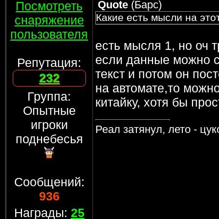
Quote
(
Барс
)
Посмотреть
Какие есть мысли на этот
снаряжение
пользователя
есть мысля 1, но оч 
если данные можно со
Репутация:
текст и потом он пос
232
на автомате,то можн
Группа:
китайку, хотя бы про
Опытные
игроки
Реал затянул, лето - цу
поднебесья
Сообщений:
936
Награды:
25