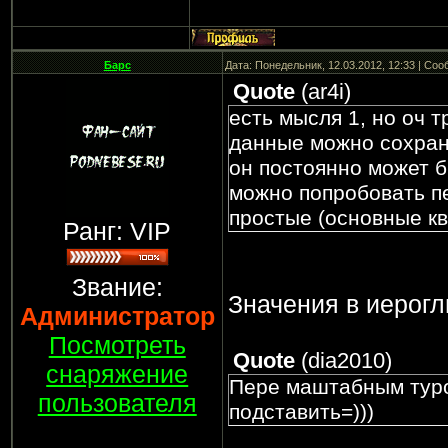
Барс
Дата: Понедельник, 12.03.2012, 12:33 | Со
Quote
(
ar4i
)
есть мысля 1, но оч 
данные можно сохраня
он постоянно может б
можно попробовать пе
простые (основные к
Ранг: VIP
Звание:
Значения в иерогл
Администратор
Посмотреть
Quote
(
dia2010
)
снаряжение
Пере маштабным туро
пользователя
подставить=)))