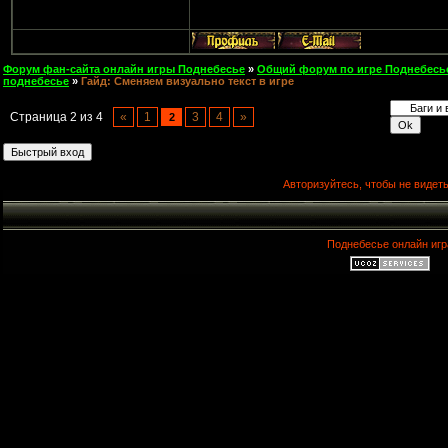
Форум фан-сайта онлайн игры Поднебесье
»
Общий форум по игре Поднебесь
поднебесье
»
Гайд: Сменяем визуально текст в игре
Страница
2
из
4
«
1
3
4
»
2
Авторизуйтесь, чтобы не видеть
Поднебесье онлайн игр