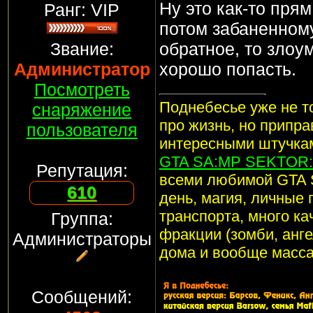
Ну это как-то прям
Ранг: VIP
потом забаненному
Звание:
обратное, то зло
Администратор
хорошо попасть.
Посмотреть
Поднебесье уже не то
снаряжение
про жизнь, но припр
пользователя
интересными штучкам
GTA SA:MP SEKTOR: 
Репутация:
всеми любимой GTA 
610
день, магия, личные 
транспорта, много ка
Группа:
фракции (зомби, анге
Администраторы
дома и вообще масса
Сообщений: