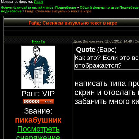
Иван
Модератор форума:
Форум фан-сайта онлайн игры Поднебесье
»
Общий форум по игре Поднебесь
поднебесье
»
Гайд: Сменяем визуально текст в игре
Гайд: Сменяем визуально текст в игре
НикиТа
Дата: Воскресенье, 11.03.2012, 14:49 | 
Quote
(
Барс
)
Как это? Если это вс
отображается?
написать типа пр
скрин и отослать 
Ранг: VIP
забанить много к
Звание:
пикабушник
Посмотреть
снаряжение