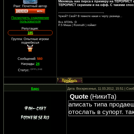
Меняешь ник перса к примеру на ТЕРОРИСТ и
ТЕРОРИСТ скриним и на офф. С такими спос
Ранг: Почетный автор
Чужой? Свой? В темноте какая к черту разница...
Посмотреть снаряжение
пользователя
Все АГОНЬ :D
P.S Миша ( RonmaN ) поймет
Репутация:
185
Группа: Опытные игроки
поднебесья
Сообщений:
560
Награды:
24
Статус:
Барс
Дата: Воскресенье, 11.03.2012, 15:51 | Со
Quote
(
НикиТа
)
аписать типа продаеш
отослать в супорт. т