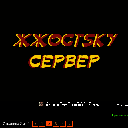
Правила 
Страница
2
из
4
«
1
3
4
»
2