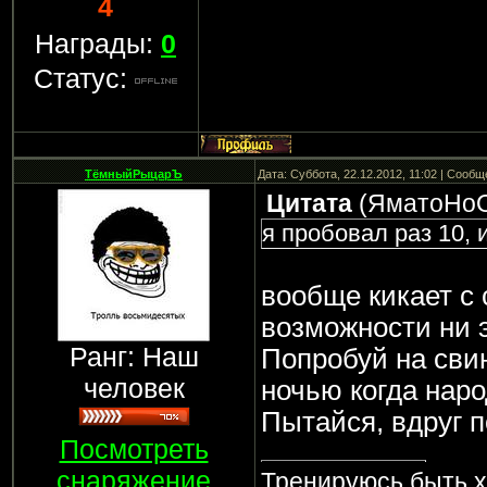
4
Награды:
0
Статус:
ТёмныйРыцарЪ
Дата: Суббота, 22.12.2012, 11:02 | Сооб
Цитата
(
ЯматоНо
я пробовал раз 10, 
вообще кикает с 
возможности ни 
Ранг: Наш
Попробуй на свин
человек
ночью когда наро
Пытайся, вдруг 
Посмотреть
снаряжение
Тренируюсь быть 