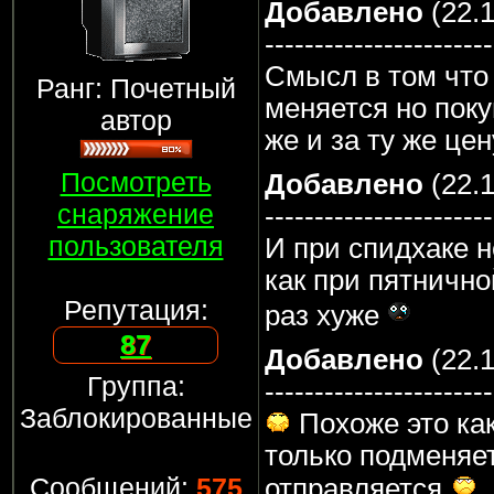
Добавлено
(22.1
-----------------------
Смысл в том что 
Ранг: Почетный
меняется но пок
автор
же и за ту же це
Посмотреть
Добавлено
(22.1
снаряжение
-----------------------
пользователя
И при спидхаке н
как при пятнично
Репутация:
раз хуже
87
Добавлено
(22.1
Группа:
-----------------------
Заблокированные
Похоже это как
только подменяет
Сообщений:
575
отправляется