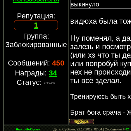
выкинуло
Репутация:
видюха была тож
1
Группа:
Ну поменял, а да
Заблокированные
залезь и посмотр
(или хз что ты д
Сообщений:
450
или попробуй ку
нех не происходи
Награды:
34
ты всё зделал.
Статус:
Тренируюсь быть 
Брат бога срача - 
ЯматоНоОроти
Дата: Суббота, 22.12.2012, 02:04 | Сообщение #
42