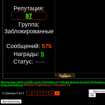
Репутация:
87
Группа:
Заблокированные
Сообщений:
575
Награды:
5
Статус:
Форум фан-сайта онлайн игры Поднебесье
»
Общий форум по игре Поднебесь
игры поднебесье
»
Взлом Поднебесья с помощью CE
Страница
5
из
5
«
1
2
3
4
5