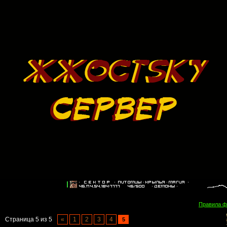
Правила 
Страница
5
из
5
«
1
2
3
4
5