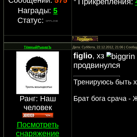
Сообщений:
575
Прикрепления:
Награды:
5
Статус:
ТёмныйРыцарЪ
Дата: Суббота, 22.12.2012, 21:06 | Сооб
figlio
, хз
продвинулся
Тренируюсь быть 
Ранг: Наш
Брат бога срача - 
человек
Посмотреть
снаряжение