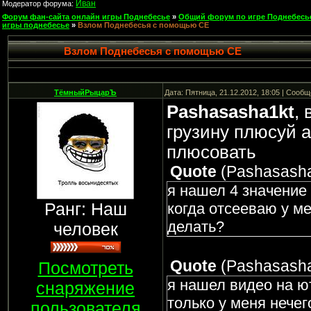
Иван
Модератор форума:
Форум фан-сайта онлайн игры Поднебесье
»
Общий форум по игре Поднебесь
игры поднебесье
»
Взлом Поднебесья с помощью CE
Взлом Поднебесья с помощью CE
ТёмныйРыцарЪ
Дата: Пятница, 21.12.2012, 18:05 | Сооб
Pashasasha1kt
,
грузину плюсуй а
плюсовать
Quote
(
Pashasash
я нашел 4 значение
Ранг: Наш
когда отсееваю у ме
делать?
человек
Quote
(
Pashasash
Посмотреть
я нашел видео на ю
снаряжение
только у меня нечег
пользователя