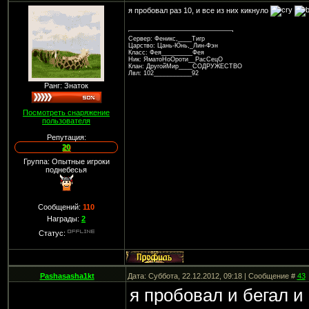
я пробовал раз 10, и все из них кикнуло
Сервер: Феникс,____Тигр
Царство: Цань-Юнь,_Лин-Фэн
Класс: Фея_________Фея
Ник: ЯматоНоОроти__РасСецО
Клан: ДругойМир____СОДРУЖЕСТВО
Лвл: 102___________92
Ранг: Знаток
Посмотреть снаряжение
пользователя
Репутация:
20
Группа: Опытные игроки
поднебесья
Сообщений:
110
Награды:
2
Статус:
Pashasasha1kt
Дата: Суббота, 22.12.2012, 09:18 | Сообщение #
43
я пробовал и бегал и