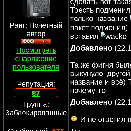
сделать вот така
Тоесть подменил
только название
Ранг: Почетный
пакет подменил)
автор
вставил
Добавлено
(22.1
Посмотреть
-----------------------
снаряжение
Та же фигня была
пользователя
выкунуло, друго
название и всё) 
Репутация:
почему-то
87
Добавлено
(22.1
Группа:
-----------------------
Заблокированные
И не ответил 