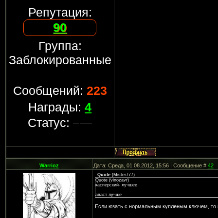
Репутация:
90
Группа:
Заблокированные
Сообщений:
223
Награды:
4
Статус:
Warrioz
Дата: Среда, 01.08.2012, 15:56 | Сообщение #
42
Quote
(
Mister777
)
Quote (vinozavr)
касперский- лучшее
аваст лучше
Если юзать с нормальным купленым ключем, то 