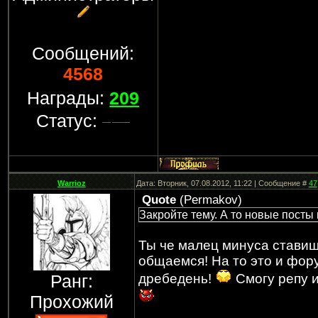
Сообщений:
4568
Награды:
209
Статус:
Warrioz
Дата: Вторник, 07.08.2012, 11:22 | Сообщение #
47
Quote
(
Permakov
)
Закройте тему. А то новые посты
Ты че малец минуса ставиш
общаемся! На то это и фор
Ранг:
дребедень!
Смогу репу и
Прохожий