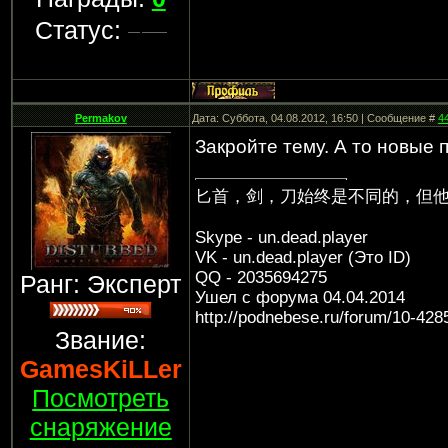
Статус:
Permakov
Дата: Суббота, 04.08.2012, 16:50 | Сообщение #
4
Закройте тему. А то новые
匕首，剑，刀始终是不同的，但
Skype - un.dead.player
VK - un.dead.player (Это ID)
QQ - 2035694275
Ранг: Эксперт
Ушел с форума 04.04.2014
http://podnebese.ru/forum/10-428
Звание:
GamesKiLLer
Посмотреть
снаряжение