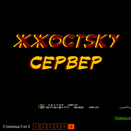
Правила 
Страница
5
из
5
«
1
2
3
4
5