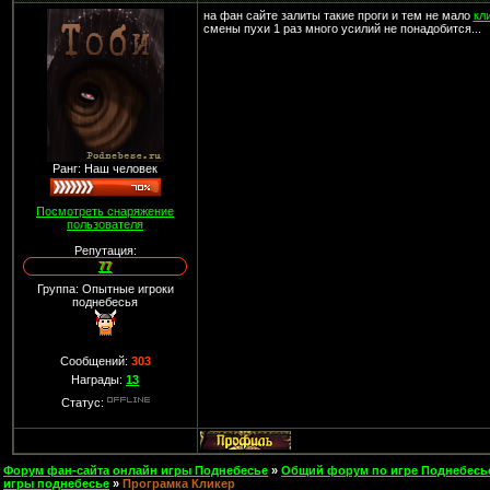
на фан сайте залиты такие проги и тем не мало
кл
смены пухи 1 раз много усилий не понадобится...
Ранг: Наш человек
Посмотреть снаряжение
пользователя
Репутация:
77
Группа: Опытные игроки
поднебесья
Сообщений:
303
Награды:
13
Статус:
Форум фан-сайта онлайн игры Поднебесье
»
Общий форум по игре Поднебесь
игры поднебесье
»
Програмка Кликер