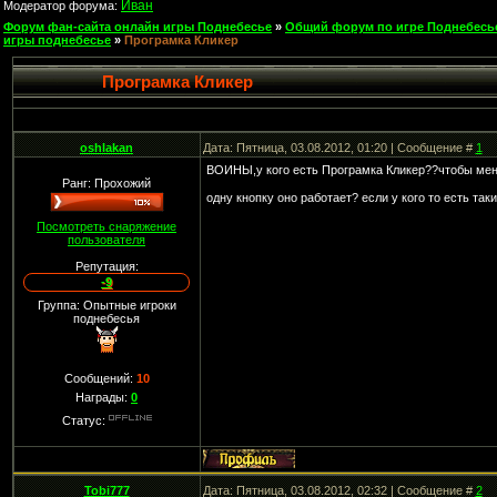
Иван
Модератор форума:
Форум фан-сайта онлайн игры Поднебесье
»
Общий форум по игре Поднебесь
игры поднебесье
»
Програмка Кликер
Програмка Кликер
oshlakan
Дата: Пятница, 03.08.2012, 01:20 | Сообщение #
1
ВОИНЫ,у кого есть Програмка Кликер??чтобы меня
Ранг: Прохожий
одну кнопку оно работает? если у кого то есть так
Посмотреть снаряжение
пользователя
Репутация:
-9
Группа: Опытные игроки
поднебесья
Сообщений:
10
Награды:
0
Статус:
Tobi777
Дата: Пятница, 03.08.2012, 02:32 | Сообщение #
2