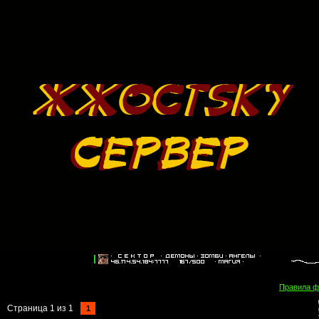
Правила 
Страница
1
из
1
1