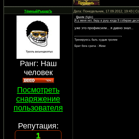
ТёмныйРыцарЪ
Дата: Понедельник, 17.09.2012, 19:43 | 
Quote
(
figlio
)
А у меня нет, беру в руку когда 9 собираю дес
уже это профиксили... я давно знал...
Тренируюсь быть худым тролем
Брат бога срача - Жеки
Ранг: Наш
человек
Посмотреть
снаряжение
пользователя
Репутация:
1