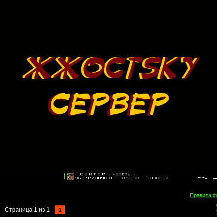
Правила 
Страница
1
из
1
1