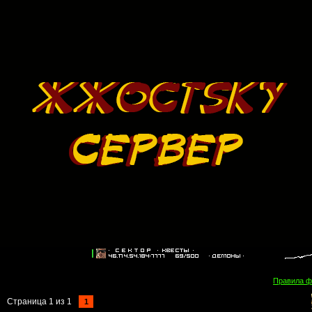
Правила 
Страница
1
из
1
1