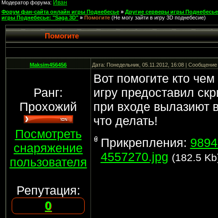
Иван
Модератор форума:
Форум фан-сайта онлайн игры Поднебесье
»
Другие серверы игры Поднебесье
игры Поднебесье: "Saga 3D"
»
Помогите
(Не могу зайти в игру 3D поднебесие)
Помогите
Maksim456456
Дата: Понедельник, 05.11.2012, 16:08 | Сообщение
Вот помогите кто чем
Ранг:
игру предоставил скр
Прохожий
при входе вылазиют в
что делать!
Посмотреть
Прикрепления:
9894
снаряжение
4557270.jpg
(182.5 Kb
пользователя
Репутация:
0