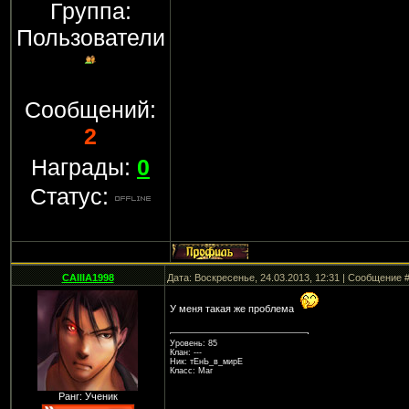
Группа:
Пользователи
Сообщений:
2
Награды:
0
Статус:
CAIIIA1998
Дата: Воскресенье, 24.03.2013, 12:31 | Сообщение 
У меня такая же проблема
Уровень: 85
Клан: ---
Ник: тЕнЬ_в_мирЕ
Класс: Маг
Ранг: Ученик