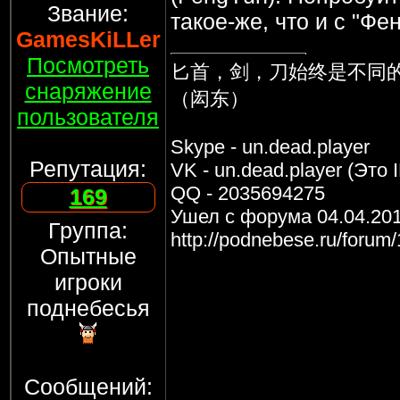
Звание:
такое-же, что и с "Фен
GamesKiLLer
Посмотреть
匕首，剑，刀始终是不同
снаряжение
（闳东）
пользователя
Skype - un.dead.player
Репутация:
VK - un.dead.player (Это 
QQ - 2035694275
169
Ушел с форума 04.04.20
Группа:
http://podnebese.ru/forum
Опытные
игроки
поднебесья
Сообщений: