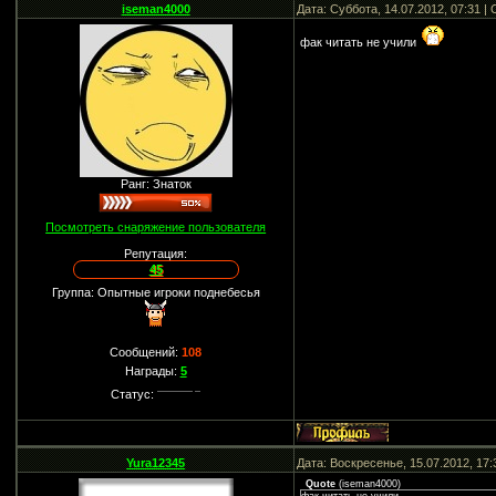
iseman4000
Дата: Суббота, 14.07.2012, 07:31 
фак читать не учили
Ранг: Знаток
Посмотреть снаряжение пользователя
Репутация:
45
Группа: Опытные игроки поднебесья
Сообщений:
108
Награды:
5
Статус:
Yura12345
Дата: Воскресенье, 15.07.2012, 17
Quote
(
iseman4000
)