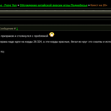
е - Feng Yun
»
Обсуждение китайской версии игры Поднебесье
»
Квест на 20+
| Сообщение #
1
о призраков и столкнулся с проблемой
зрака надо идти на корды 26:324, а эти корды красные, бегал во круг это скаллы и ис
0 Kb)