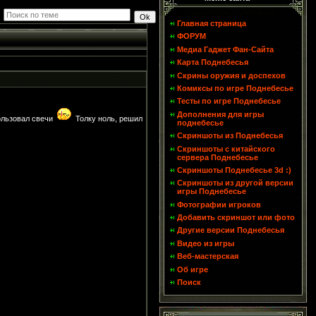
Главная страница
ФОРУМ
Медиа Гаджет Фан-Сайта
Карта Поднебесья
Скрины оружия и доспехов
Комиксы по игре Поднебесье
Тесты по игре Поднебесье
Дополнения для игры
пользовал свечи
Толку ноль, решил
поднебесье
Скриншоты из Поднебесья
Скриншоты с китайского
сервера Поднебесье
Скриншоты Поднебесье 3d :)
Скриншоты из другой версии
игры Поднебесье
Фотографии игроков
Добавить скриншот или фото
Другие версии Поднебесья
Видео из игры
Веб-мастерская
Об игре
Поиск