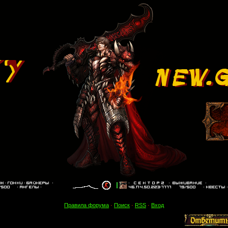
Правила форума
·
Поиск
·
RSS
·
Вход