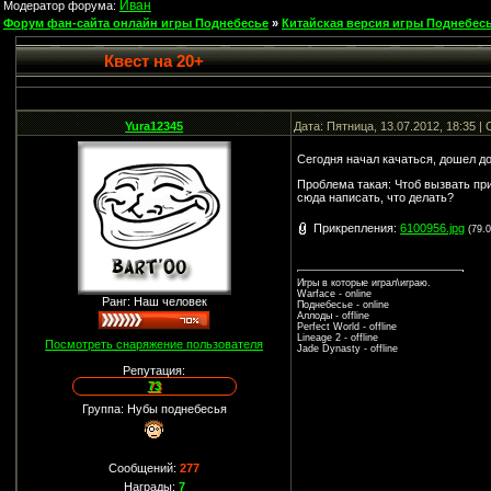
Иван
Модератор форума:
Форум фан-сайта онлайн игры Поднебесье
»
Китайская версия игры Поднебесь
Квест на 20+
Yura12345
Дата: Пятница, 13.07.2012, 18:35 
Сегодня начал качаться, дошел д
Проблема такая: Чтоб вызвать при
сюда написать, что делать?
Прикрепления:
6100956.jpg
(79.
Игры в которые играл\играю.
Warface - online
Ранг: Наш человек
Поднебесье - online
Аллоды - offline
Perfect World - offline
Lineage 2 - offline
Посмотреть снаряжение пользователя
Jade Dynasty - offline
Репутация:
73
Группа: Нубы поднебесья
Сообщений:
277
Награды:
7