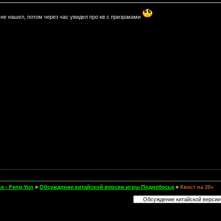
 не нашел, потом через час увидел про кв с призраками
е - Feng Yun
»
Обсуждение китайской версии игры Поднебесье
»
Квест на 20+