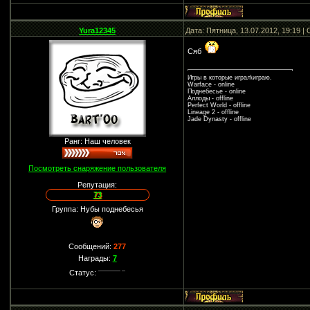
Yura12345
Дата: Пятница, 13.07.2012, 19:19 
Сяб
Игры в которые играл\играю.
Warface - online
Поднебесье - online
Аллоды - offline
Perfect World - offline
Lineage 2 - offline
Jade Dynasty - offline
Ранг: Наш человек
Посмотреть снаряжение пользователя
Репутация:
73
Группа: Нубы поднебесья
Сообщений:
277
Награды:
7
Статус: