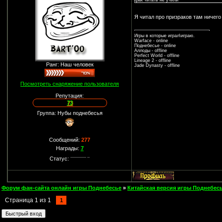
фак читать не учили
Я читал про призраков там ничего
Игры в которые играл\играю.
Warface - online
Поднебесье - online
Аллоды - offline
Perfect World - offline
Lineage 2 - offline
Ранг: Наш человек
Jade Dynasty - offline
Посмотреть снаряжение пользователя
Репутация:
73
Группа: Нубы поднебесья
Сообщений:
277
Награды:
7
Статус:
Форум фан-сайта онлайн игры Поднебесье
»
Китайская версия игры Поднебесь
Страница
1
из
1
1