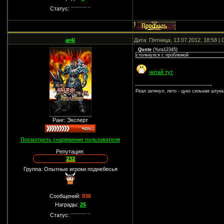
Статус:
ar4i
Дата: Пятница, 13.07.2012, 18:58 
Quote
(
Yura12345
)
столкнулся с проблемой
читай тут
Реал затянул, лето - цуко сильная штука
Ранг: Эксперт
Посмотреть снаряжение пользователя
Репутация:
232
Группа: Опытные игроки поднебесья
Сообщений:
936
Награды:
25
Статус: