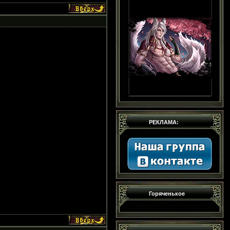
РЕКЛАМА:
Горяченькое