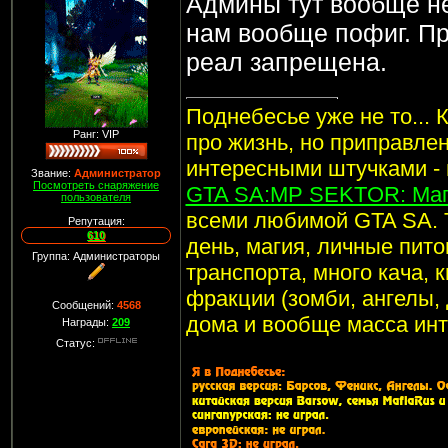
Админы тут вообще не
нам вообще пофиг. Пр
реал запрещена.
Поднебесье уже не то... 
Ранг: VIP
про жизнь, но приправле
интересными штучками -
Звание:
Администратор
Посмотреть снаряжение
GTA SA:MP SEKTOR: Маг
пользователя
всеми любимой GTA SA. 
Репутация:
610
день, магия, личные пито
Группа: Администраторы
транспорта, много кача, 
фракции (зомби, ангелы, 
Сообщений:
4568
дома и вообще масса инт
Награды:
209
Статус: