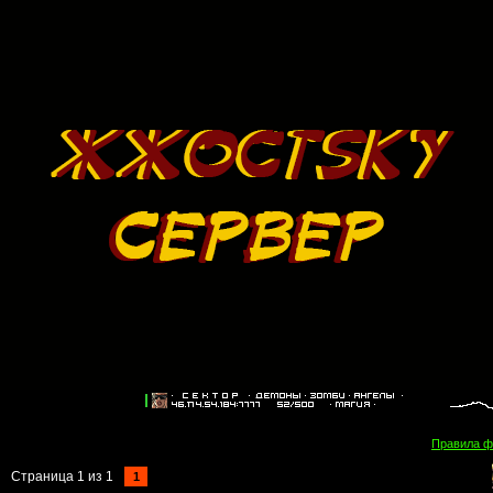
Правила 
Страница
1
из
1
1