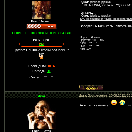
Quote
(
deniska-pipiska
)
+В РЕПУ ЕСЛИ ДОСТАВИЛ УДОВОЛЬС
Капсим....
Quote
(
deniska-pipiska
)
а ты не приофигел?какое засорение?зато
Ранг: Эксперт
Засоряешь так и есть , либо ты н
Посмотреть снаряжение пользователя
Сервер: Дракон
Репутация:
Царство: Янь-Тянь
Клан: ********
243
Ник: ************
Лвл: 100
Группа: Опытные игроки поднебесья
Сообщений:
1074
Награды:
31
Статус:
урод
Дата: Воскресенье, 26.08.2012, 15
Аххаха ржу нимагу!
ник
Ранг: Знаток