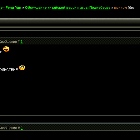
е - Feng Yun
»
Обсуждение китайской версии игры Поднебесье
»
прикол
(без
| Сообщение #
1
ик
-
ВОЛЬСТВИЕ
| Сообщение #
2