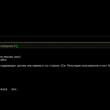
| Сообщение #
5
ую лексику (мат)
сайта
 содержащих эротику или намеки в эту сторону. (См. Репутацию пользователя и пост 
没有改变。（闳东）