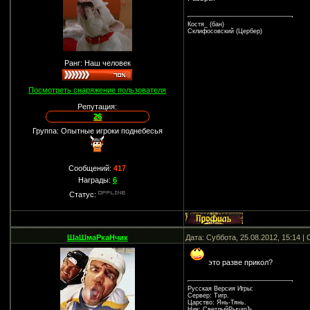
Костя_ (бан)
Склифосовский (Цербер)
Ранг: Наш человек
Посмотреть снаряжение пользователя
Репутация:
26
Группа: Опытные игроки поднебесья
Сообщений:
417
Награды:
6
Статус:
ШаШмаРкаНчик
Дата: Суббота, 25.08.2012, 15:14 
это разве прикол?
Русская Версия Игры:
Сервер: Тигр.
Царство: Янь-Тянь.
Ник: СветлыйРыцарЪ