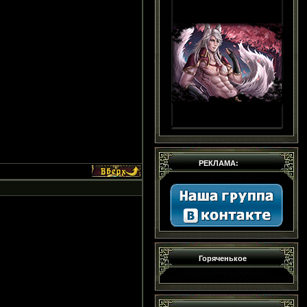
РЕКЛАМА:
Горяченькое