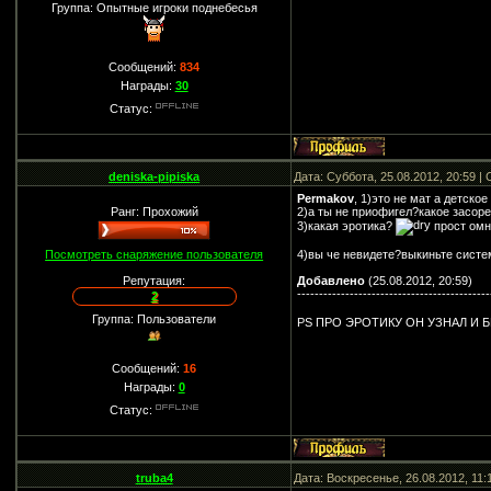
Группа: Опытные игроки поднебесья
Сообщений:
834
Награды:
30
Статус:
deniska-pipiska
Дата: Суббота, 25.08.2012, 20:59 
Permakov
, 1)это не мат а детско
Ранг: Прохожий
2)а ты не приофигел?какое засоре
3)какая эротика?
прост омн
Посмотреть снаряжение пользователя
4)вы че невидете?выкиньте систе
Репутация:
Добавлено
(25.08.2012, 20:59)
--------------------------------------------
2
Группа: Пользователи
PS ПРО ЭРОТИКУ ОН УЗНАЛ И 
Сообщений:
16
Награды:
0
Статус:
truba4
Дата: Воскресенье, 26.08.2012, 11