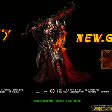
Правила форума
·
Поиск
·
RSS
·
Вход