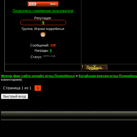
Посмотреть снаряжение пользователя
Репутация:
9
Группа: Игроки поднебесья
Сообщений:
108
Награды:
0
Статус:
Форум фан-сайта онлайн игры Поднебесье
»
Китайская версия игры Поднебесь
коментариев)
Страница
1
из
1
1