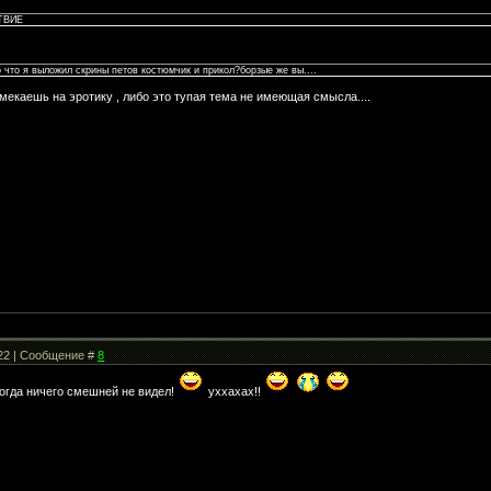
ТВИЕ
 что я выложил скрины петов костюмчик и прикол?борзые же вы....
амекаешь на эротику , либо это тупая тема не имеющая смысла....
:22 | Сообщение #
8
огда ничего смешней не видел!
уххахах!!