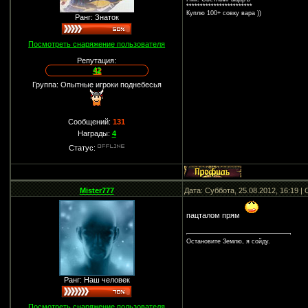
************************
Куплю 100+ совку вара ))
Ранг: Знаток
Посмотреть снаряжение пользователя
Репутация:
42
Группа: Опытные игроки поднебесья
Сообщений:
131
Награды:
4
Статус:
Mister777
Дата: Суббота, 25.08.2012, 16:19 
пацталом прям
Остановите Землю, я сойду.
Ранг: Наш человек
Посмотреть снаряжение пользователя