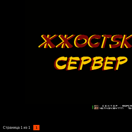
Страница
1
из
1
1