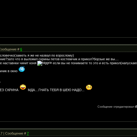
| Сообщение #
6
е словечко(заметь я же не назвал по взрослому)
ние?зато что я выложил скрины петов костюмчик и прикол?борзые же вы....
е наставнки чинит коня
если вы не понимаете то это и есть прикол(напускают 
мник в окно
-
БЕЗ СКРИНА
МДА....ГНАТЬ ТЕБЯ В ШЕЮ НАДО...
d
Сообщение отредактировал
:17 | Сообщение #
7