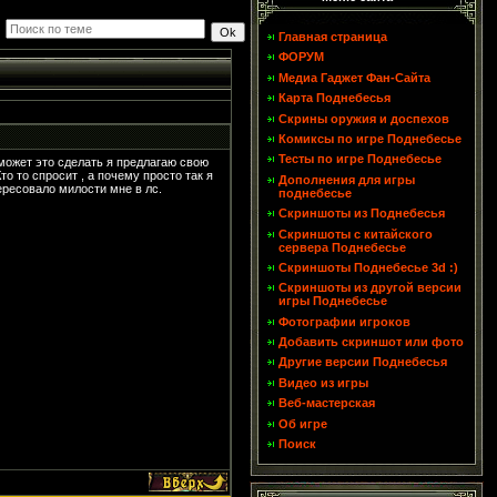
Главная страница
ФОРУМ
Медиа Гаджет Фан-Сайта
Карта Поднебесья
Скрины оружия и доспехов
Комиксы по игре Поднебесье
Тесты по игре Поднебесье
 может это сделать я предлагаю свою
то то спросит , а почему просто так я
Дополнения для игры
тересовало милости мне в лс.
поднебесье
Скриншоты из Поднебесья
Скриншоты с китайского
сервера Поднебесье
Скриншоты Поднебесье 3d :)
Скриншоты из другой версии
игры Поднебесье
Фотографии игроков
Добавить скриншот или фото
Другие версии Поднебесья
Видео из игры
Веб-мастерская
Об игре
Поиск