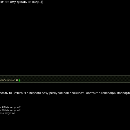
ичего ему давать не надо..))
| Сообщение #
4
елать то нечего.Я с первого разу регнулся,вся сложность состоит в генерации паспор
93lvl-статус:off
85lvl-статус:off
vl-статус:on