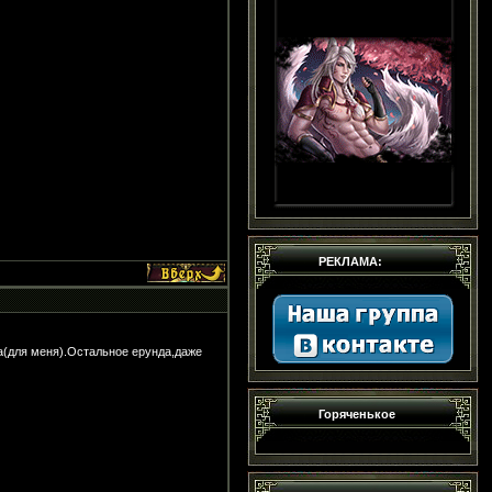
РЕКЛАМА:
та(для меня).Остальное ерунда,даже
Горяченькое