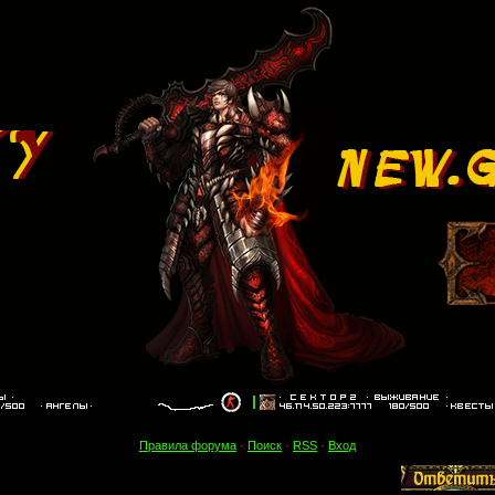
Правила форума
·
Поиск
·
RSS
·
Вход