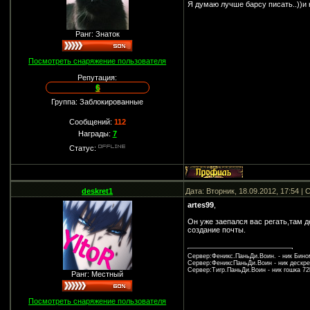
Я думаю лучше барсу писать..))и н
Ранг: Знаток
Посмотреть снаряжение пользователя
Репутация:
6
Группа: Заблокированные
Сообщений:
112
Награды:
7
Статус:
deskret1
Дата: Вторник, 18.09.2012, 17:54 
artes99
,
Он уже заепался вас регать,там д
создание почты.
Сервер:Феникс.ПаньДи.Воин. - ник Бином 
Сервер:ФениксПаньДи.Воин - ник дескрет 
Сервер:Тигр.ПаньДи.Воин - ник гошка 72l
Ранг: Местный
Посмотреть снаряжение пользователя