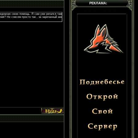
РЕКЛАМА:
 предлагаю свою помощь. Я сам уже регался там
ремя? Не совсем просто так , за зареганный акк