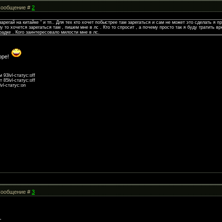
| Сообщение #
2
арегай на китайке " и тп.. Для тех кто хочет побыстрее там зарегаться и сам не может это сделать я
ому то хочется зарегаться там , пишем мне в лс . Кто то спросит , а почему просто так я буду тратить в
радке . Кого заинтересовало милости мне в лс.
оре!
93lvl-статус:off
85lvl-статус:off
vl-статус:on
| Сообщение #
3
-