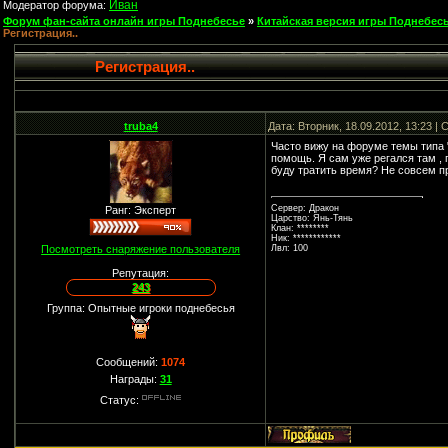
Иван
Модератор форума:
Форум фан-сайта онлайн игры Поднебесье
»
Китайская версия игры Поднебесь
Регистрация..
Регистрация..
truba4
Дата: Вторник, 18.09.2012, 13:23 
Часто вижу на форуме темы типа "
помощь. Я сам уже регался там , п
буду тратить время? Не совсем про
Сервер: Дракон
Ранг: Эксперт
Царство: Янь-Тянь
Клан: ********
Ник: ************
Посмотреть снаряжение пользователя
Лвл: 100
Репутация:
243
Группа: Опытные игроки поднебесья
Сообщений:
1074
Награды:
31
Статус: