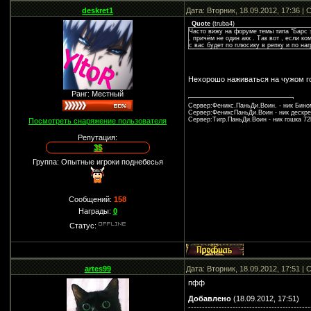
deskret1
Дата: Вторник, 18.09.2012, 17:36 
Quote
(
truba4
)
Часто вижу на форуме темы типа "Барс з
, причём не один акк . Так вот , если к
с вас будет по плюсику в репку и по наг
Нехорошо наживаться на чужом г
Ранг: Местный
Сервер:Феникс.ПаньДи.Воин. - ник Бином 
Сервер:ФениксПаньДи.Воин - ник дескрет 
Сервер:Тигр.ПаньДи.Воин - ник гошка 72l
Посмотреть снаряжение пользователя
Репутация:
35
Группа: Опытные игроки поднебесья
Сообщений:
158
Награды:
0
Статус:
artes99
Дата: Вторник, 18.09.2012, 17:51 
пфф
Добавлено
(18.09.2012, 17:51)
--------------------------------------------