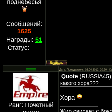
поднебесья
Сообщений:
1625
Награды:
51
Статус:
ffffffffff
Дата: Понедельник, 02.04.2012, 20:20 | 
Quote
(
RUSSIA45
)
какого хора???
Хора
Ранг: Почетный
Жир свисает с боко