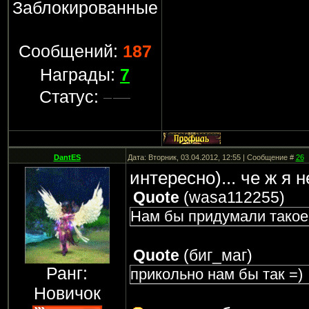
Заблокированные
Сообщений:
187
Награды:
7
Статус:
DantES
Дата: Вторник, 03.04.2012, 12:55 | Сообщение #
26
интересно)... че ж я 
Quote
(
wasa112255
)
Нам бы придумали такое
Quote
(
биг_маг
)
Ранг:
прикольно нам бы так =)
Новичок