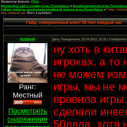
Иван
Модератор форума:
Форум фан-сайта онлайн игры Поднебесье
»
Китайская версия игры Поднебесь
Гайды, секреты, инструкции китайской версии игры Поднебесье
»
Гайд: совер
лвл каждый час
(Босс в рубежах)
Гайд: совершенный шмот 50 лвл каждый час
RUSSIA45
Дата: Понедельник, 02.04.2012, 16:20 | Сообщение
ну хоть в кит
игроках, а то
не можем изм
игры, мы не 
Ранг:
Местный
правила игры.
сделали инве
Посмотреть
снаряжение
50лвла, хотя 