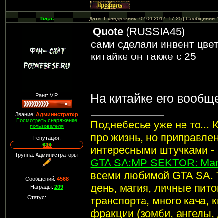
Барс
Дата: Понедельник, 02.04.2012, 17:25 | Сообщение 
Quote
(
RUSSIA45
)
сами сделали инвент цвет
китайке он также с 25
На китайке его вообщ
Ранг: VIP
Звание:
Администратор
Посмотреть снаряжение
Поднебесье уже не то... 
пользователя
про жизнь, но приправле
Репутация:
610
интересными штучками -
Группа: Администраторы
GTA SA:MP SEKTOR: Маг
всеми любимой GTA SA. 
Сообщений:
4568
день, магия, личные пито
Награды:
209
Статус:
транспорта, много кача, 
фракции (зомби, ангелы, 