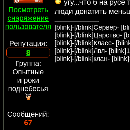
угу...что б на русе 
Посмотреть
люди донатить мень
снаряжение
пользователя
[blink]-[/blink]Cервер- [bl
[blink]-[/blink]Царство- [
Репутация:
[blink]-[/blink]Класс- [blin
[blink]-[/blink]Лвл- [blink]
8
[blink]-[/blink]клан- [blink
Группа:
Опытные
игроки
поднебесья
Сообщений:
67