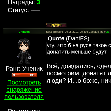
Награды:
3
Статус:
Crimson
Дата: Вторник, 29.05.2012, 00:30 | Сообщение #
27
Quote
(
DantES
)
угу...что б на русе такое
донатить меньше будут
Всё, дождались, сдел
Ранг: Ученик
посмотрим, донатят 
люди? И...о боже, ни
Посмотреть
снаряжение
пользователя