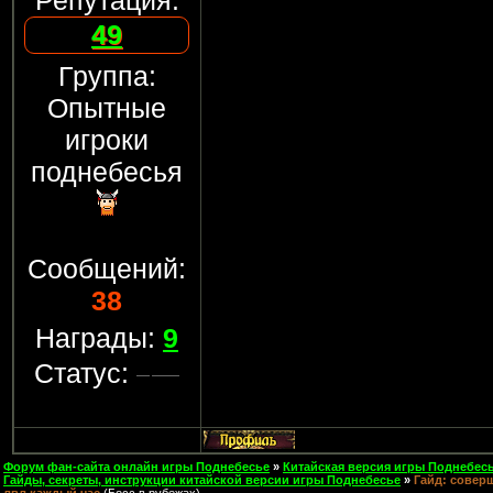
Репутация:
49
Группа:
Опытные
игроки
поднебесья
Сообщений:
38
Награды:
9
Статус:
Форум фан-сайта онлайн игры Поднебесье
»
Китайская версия игры Поднебесь
Гайды, секреты, инструкции китайской версии игры Поднебесье
»
Гайд: совер