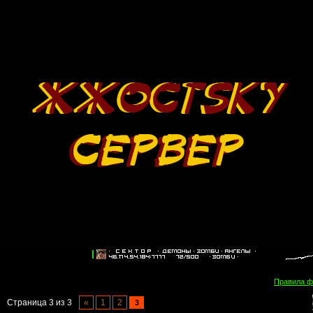
Правила 
Страница
3
из
3
«
1
2
3