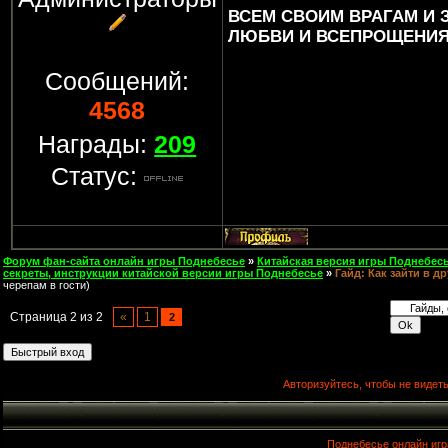
ВСЕМ СВОИМ ВРАГАМ И
ЛЮБВИ И ВСЕПРОЩЕНИЯ..
Сообщений:
4568
Награды:
209
Статус:
Форум фан-сайта онлайн игры Поднебесье
»
Китайская версия игры Поднебесь
секреты, инструкции китайской версии игры Поднебесье
»
Гайд: Как зайти в д
черепам в гости)
Страница
2
из
2
«
1
2
Авторизуйтесь, чтобы не видеть
Поднебесье онлайн игр