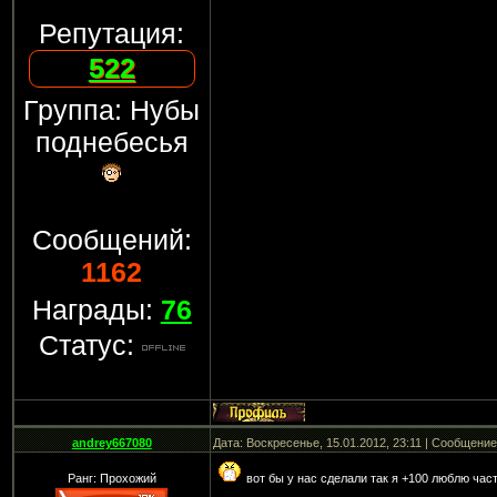
Репутация:
522
Группа: Нубы
поднебесья
Сообщений:
1162
Награды:
76
Статус:
andrey667080
Дата: Воскресенье, 15.01.2012, 23:11 | Сообщени
Ранг: Прохожий
вот бы у нас сделали так я +100 люблю час