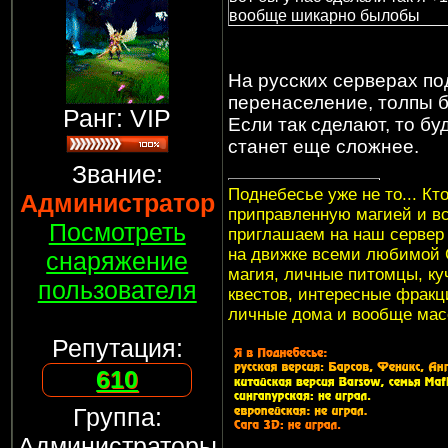
вообще шикарно былобы
На русских серверах п
перенаселение, толпы бу
Ранг: VIP
Если так сделают, то бу
станет еще сложнее.
Звание:
Поднебесье уже не то... Кт
Администратор
приправленную магией и в
Посмотреть
приглашаем на наш серве
на движке всеми любимой G
снаряжение
магия, личные питомцы, куч
пользователя
квестов, интересные фракци
личные дома и вообще мас
Репутация:
610
Группа:
Администраторы