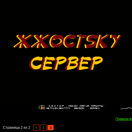
Правила 
Страница
2
из
2
«
1
2