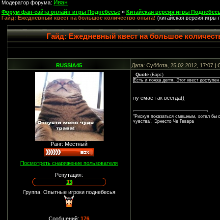
Иван
Модератор форума:
Форум фан-сайта онлайн игры Поднебесье
»
Китайская версия игры Поднебесь
Гайд: Ежедневный квест на большое количество опыта!
(китайская версия игры 
Гайд: Ежедневный квест на большое количест
RUSSIA45
Дата: Суббота, 25.02.2012, 17:07 
Quote
(
Барс
)
Есть и ложка дегтя. Этот квест доступен
ну ёмаё так всегда((
"Рискуя показаться смешным, хотел бы 
чувства". Эрнесто Че Гевара
Ранг: Местный
Посмотреть снаряжение пользователя
Репутация:
13
Группа: Опытные игроки поднебесья
Сообщений:
176