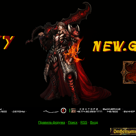
Правила форума
·
Поиск
·
RSS
·
Вход