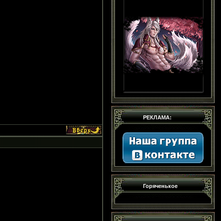
РЕКЛАМА:
Горяченькое