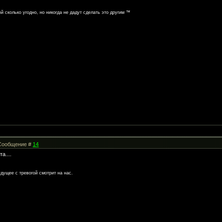
й сколько угодно, но никогда не дадут сделать это другим ™
| Сообщение #
14
а....
дущее с тревогой смотрит на нас.