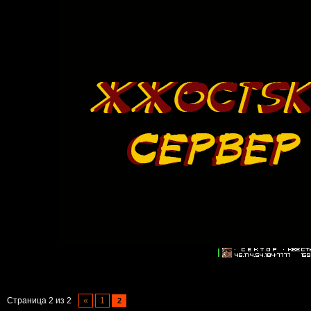
Страница
2
из
2
«
1
2