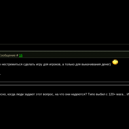
| Сообщение #
16
ы нестремиться сделать игру для игроков, а только для выкачивания денег)
-
сно, когда люди задают этот вопрос, на что они надеются? Типо выбил с 120+ мага... И