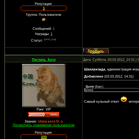
Репутация:
1
Группа: Пользователи
Сообщений:
1
Награды:
1
Статус:
Поглать_Котэ
Дата: Суббота, 03.03.2012, 14:31 
Шахиризада
, администрация игр
Добавлено
(03.03.2012, 14:31)
--------------------------------------------
Quote
(
Барс
)
Купил)
Самый кульный ответ
интере
Ранг: VIP
Звание:
china котэ О_о
Посмотреть снаряжение пользователя
Репутация:
233