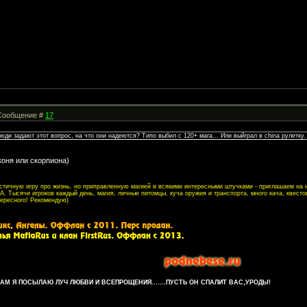
| Сообщение #
17
юди задают этот вопрос, на что они надеются? Типо выбил с 120+ мага... Или выйграл в china рулетку.
коня или скорпиона)
листичную игру про жизнь, но приправленную магией и всякими интересными штучками - приглашаем на
. Тысячи игроков каждый день, магия, личные питомцы, куча оружия и транспорта, много кача, квесто
тересного! Рекомендую)
М Я ПОСЫЛАЮ ЛУЧ ЛЮБВИ И ВСЕПРОЩЕНИЯ.......ПУСТЬ ОН СПАЛИТ ВАС,УРОДЫ!