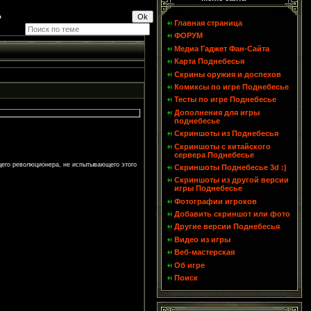
»
Главная страница
ФОРУМ
Медиа Гаджет Фан-Сайта
Карта Поднебесья
Скрины оружия и доспехов
Комиксы по игре Поднебесье
Тесты по игре Поднебесье
Дополнения для игры
поднебесье
Скриншоты из Поднебесья
Скриншоты с китайского
сервера Поднебесье
щего революционера, не испытывающего этого
Скриншоты Поднебесье 3d :)
Скриншоты из другой версии
игры Поднебесье
Фотографии игроков
Добавить скриншот или фото
Другие версии Поднебесья
Видео из игры
Веб-мастерская
Об игре
Поиск