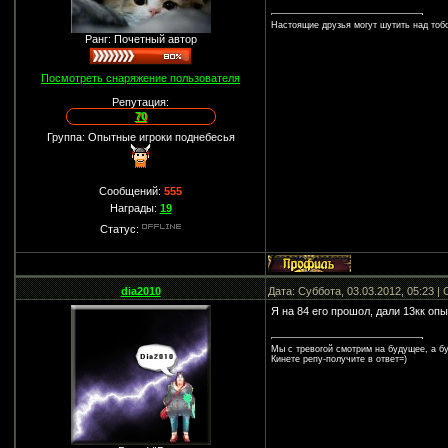
Настоящие друзья могут шутить над тобо
Ранг: Почетный автор
Посмотреть снаряжение пользователя
Репутация:
70
Группа: Опытные игроки поднебесья
Сообщений:
555
Награды:
19
Статус:
dia2010
Дата: Суббота, 03.03.2012, 05:23 
Я на 84 его прошол, дали 13кк опыт
Мы с тревогой смотрим на будущее, а бу
Кинете репу-получите в ответ=)