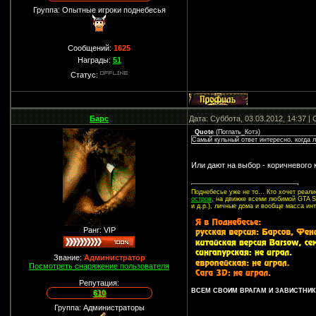
Группа: Опытные игроки поднебесья
Сообщений:
1625
Награды:
51
Статус:
Барс
Дата: Суббота, 03.03.2012, 14:37 
Quote
(
Поглать_Котэ
)
Самый кульный ответ интересно, когда л
Или дают на выбор - коричневого 
Поднебесье уже не то... Кто хочет реа
остров
, на движке всеми любимой GTA SA
и д.р.), личные дома и вообще масса ин
Ранг: VIP
Звание:
Администратор
Посмотреть снаряжение пользователя
Репутация:
ВСЕМ СВОИМ ВРАГАМ И ЗАВИСТНИКА
610
Группа: Администраторы