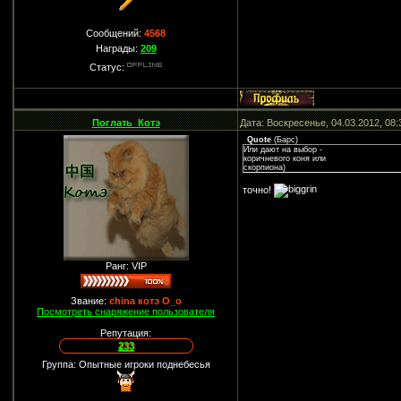
Сообщений:
4568
Награды:
209
Статус:
Поглать_Котэ
Дата: Воскресенье, 04.03.2012, 08
Quote
(
Барс
)
Или дают на выбор -
коричневого коня или
скорпиона)
точно!
Ранг: VIP
Звание:
china котэ О_о
Посмотреть снаряжение пользователя
Репутация:
233
Группа: Опытные игроки поднебесья