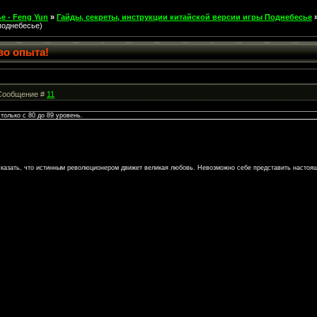
е - Feng Yun
»
Гайды, секреты, инструкции китайской версии игры Поднебесье
поднебесье)
во опыта!
| Сообщение #
11
 только с 80 до 89 уровень.
сказать, что истинным революционером движет великая любовь. Невозможно себе представить настоя