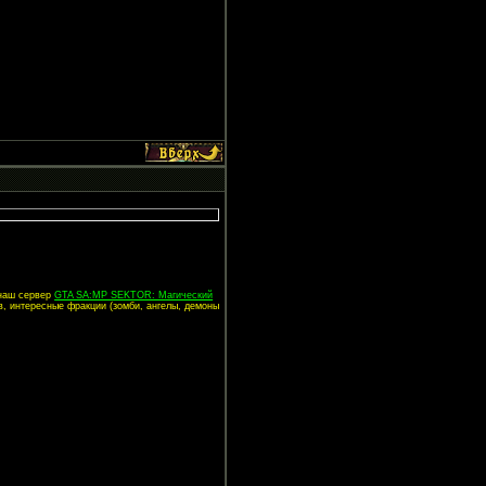
 наш сервер
GTA SA:MP SEKTOR: Магический
в, интересные фракции (зомби, ангелы, демоны