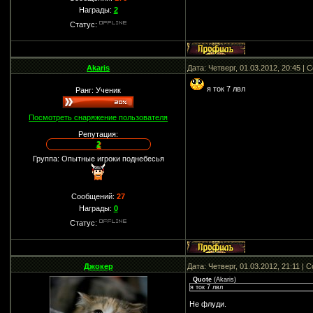
Награды:
2
Статус:
Akaris
Дата: Четверг, 01.03.2012, 20:45 |
я ток 7 лвл
Ранг: Ученик
Посмотреть снаряжение пользователя
Репутация:
2
Группа: Опытные игроки поднебесья
Сообщений:
27
Награды:
0
Статус:
Джокер
Дата: Четверг, 01.03.2012, 21:11 |
Quote
(
Akaris
)
я ток 7 лвл
Не флуди.